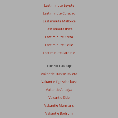
Green
Last minute Egypte
Park
Last minute Curacao
Appartementen:
Heel
Last minute Mallorca
basic,
Last minute Ibiza
maar
altijd
Last minute Kreta
schoon
Last minute Sicilie
en
service
Last minute Sardinie
gericht.
Heel
TOP 10 TURKIJE
vriendelijk
personeel,
Vakantie Turkse Riviera
staan
Vakantie Egeische kust
altijd
klaar
Vakantie Antalya
voor
Vakantie Side
je
Vakantie Marmaris
Algemene indruk
9
Eten
-
Vakantie Bodrum
Ligging
9
Kamers
9