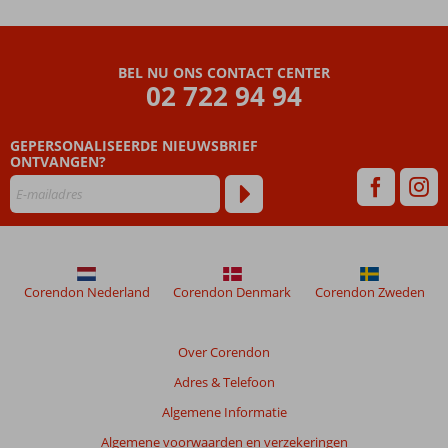
Appartementen
Beoordelingen
BEL NU ONS CONTACT CENTER
die
02 722 94 94
ouder
zijn
GEPERSONALISEERDE NIEUWSBRIEF
dan
ONTVANGEN?
48
maanden
worden
niet
meer
weergegeven
om
Corendon Nederland
Corendon Denmark
Corendon Zweden
de
relevantie
van
Over Corendon
de
Adres & Telefoon
getoonde
beoordelingen
Algemene Informatie
te
Algemene voorwaarden en verzekeringen
garanderen.