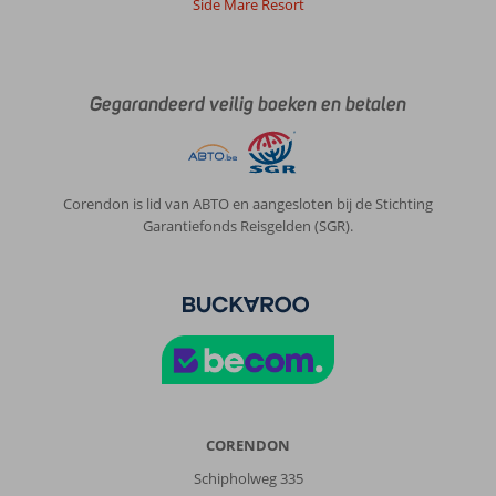
Side Mare Resort
voor
de
deur.
Gegarandeerd veilig boeken en betalen
Over
Green
Park
Appartementen:
Ja
Corendon is lid van ABTO en aangesloten bij de Stichting
zo
Garantiefonds Reisgelden (SGR).
jammer,
het
zou
voor
mij
de
reden
zijn
niet
meer
CORENDON
te
Schipholweg 335
gaan.