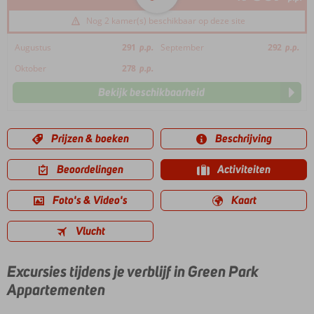
Nog 2 kamer(s) beschikbaar op deze site
Augustus
291
p.p.
September
292
p.p.
Oktober
278
p.p.
Bekijk beschikbaarheid
Prijzen & boeken
Beschrijving
Beoordelingen
Activiteiten
Foto's & Video's
Kaart
Vlucht
Excursies tijdens je verblijf in Green Park
Appartementen