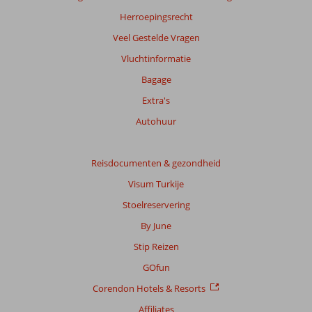
Meer
Herroepingsrecht
info
Veel Gestelde Vragen
over
onze
Vluchtinformatie
beoordelingen.
Bagage
Extra's
Totale
score
Autohuur
Gebaseerd
op:
Reisdocumenten & gezondheid
79
Visum Turkije
beoordelingen
Stoelreservering
By June
Scoreverdeling
Stip Reizen
Algemene indruk
7,4
Eten
7,2
Ligging
7,3
Kamers
6,7
GOfun
Service
7,7
Kindvriendelijk
7,8
Corendon Hotels & Resorts
Prijs/kwaliteit
7,4
Wifi kwaliteit
2,9
Affiliates