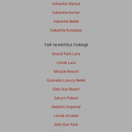
Service
10
Kindvriendelijk
-
Vakantie Alanya
Prijs/kwaliteit
8
Wifi kwaliteit
2
Vakantie Kemer
Vakantie Belek
Boudina
5,0
Vakantie Kusadasi
Nederland
Met partner
,
TOP 10 HOTELS TURKIJE
16 september 2025
Grand Park Lara
Limak Lara
Over
Alanya-
Miracle Resort
Centrum:
Granada Luxury Belek
Het
Side Star Beach
is
een
Saturn Palace
prima
Delphin Imperial
locatie
taxi
Limak Arcadia
en
Side Star Park
dolmus
praktisch