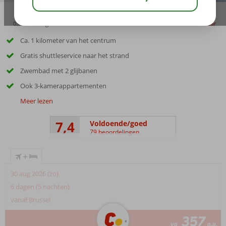
03:45
aug 33°
C
delen
bewaar
Ca. 1 kilometer van het centrum
Gratis shuttleservice naar het strand
Zwembad met 2 glijbanen
Ook 3-kamerappartementen
Meer lezen
7,4
Voldoende/goed
79 beoordelingen
+
30 aug 2026 (zo)
6 dagen (5 nachten)
vanaf Brussel
357
va
p.p.