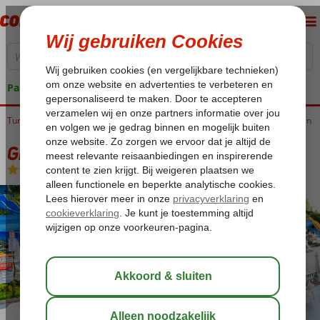
Pakketgarantie
Turkije
Home
Turkse Riviera
Alanya
Alanya-Centrum
Green Park Appartementen
Green Park Appartementen
Logies
-
Appartement