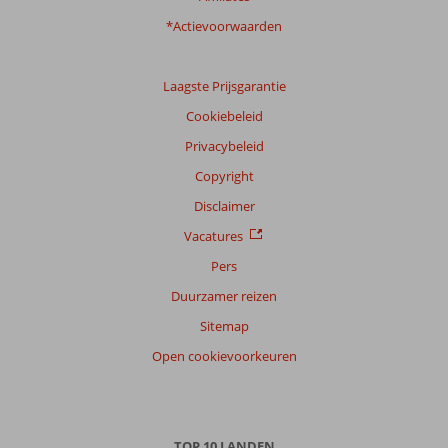
Ervaringen
*Actievoorwaarden
van
onze
klanten
Laagste Prijsgarantie
Taal
Cookiebeleid
Nederlands (BE + NL) (27)
Privacybeleid
Filter
reisgezelschap
Copyright
Alle
Disclaimer
Sorteren
Vacatures
op
Pers
datum (nieuw > oud)
Duurzamer reizen
Sitemap
Adriana
9,0
Open cookievoorkeuren
Nederland
Alleen
,
21 juni 2026
TOP 10 LANDEN