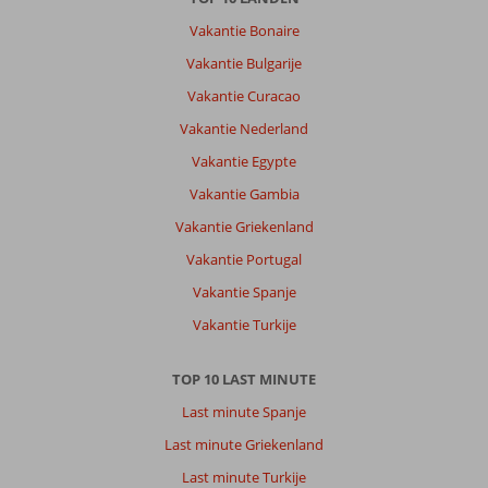
Over
Vakantie Bonaire
Alanya-
Centrum:
Vakantie Bulgarije
Prima
Vakantie Curacao
plek,
Vakantie Nederland
nog
altijd
Vakantie Egypte
gezellig.
Vakantie Gambia
Zeker
nu
Vakantie Griekenland
met
Vakantie Portugal
de
WK
Vakantie Spanje
was
Vakantie Turkije
het
erg
leuk
TOP 10 LAST MINUTE
in
Last minute Spanje
het
centrum
Last minute Griekenland
Last minute Turkije
Over