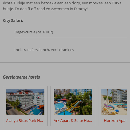
échte Turkije met een bezoekje aan een dorp, een moskee, een Turks
huisje. En dan ff off road én zwemmen in Dimçay!
City Safari:
Dagexcursie (ca. 6 uur)
Incl. transfers, lunch, excl. drankjes
De
beoordelingen
zijn
door
Gerelateerde hotels
onze
klanten
geschreven
na
hun
verblijf
in
Alanya Risus Park Hotel
Ark Apart & Suite Hotel
Horizon Aparth
Green
Park