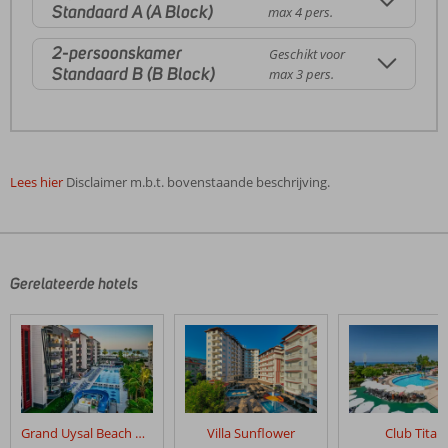
Standaard A (A Block)
max 4 pers.
2-persoonskamer
Geschikt voor
Standaard B (B Block)
max 3 pers.
Lees hier
Disclaimer m.b.t. bovenstaande beschrijving.
De
beoordelingen
zijn
door
Gerelateerde hotels
onze
klanten
geschreven
na
hun
verblijf
in
Grand Uysal Beach & Spa
Villa Sunflower
Club Titan
Kahya