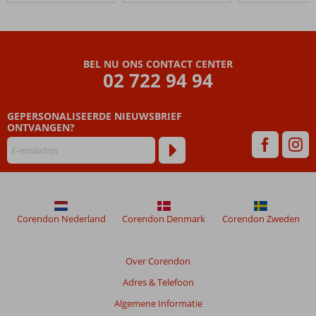
Hotel
Beoordelingen
die
BEL NU ONS CONTACT CENTER
ouder
02 722 94 94
zijn
dan
GEPERSONALISEERDE NIEUWSBRIEF
48
ONTVANGEN?
maanden
worden
niet
meer
weergegeven
om
de
Corendon Nederland
Corendon Denmark
Corendon Zweden
relevantie
van
de
Over Corendon
getoonde
Adres & Telefoon
beoordelingen
te
Algemene Informatie
garanderen.