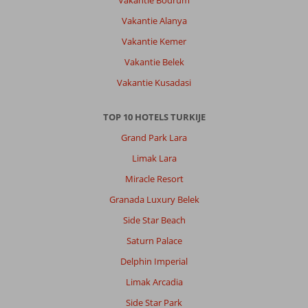
Vakantie Bodrum
Over
Vakantie Alanya
Alanya-
Centrum:
Vakantie Kemer
Cleopatra
Vakantie Belek
strand
Vakantie Kusadasi
op
hele
korte
TOP 10 HOTELS TURKIJE
loopafstand
Grand Park Lara
van
het
Limak Lara
Kahya
Miracle Resort
hotel,
je
Granada Luxury Belek
gaat
Side Star Beach
dan
door
Saturn Palace
door
Delphin Imperial
een
mooi
Limak Arcadia
groen
Side Star Park
park