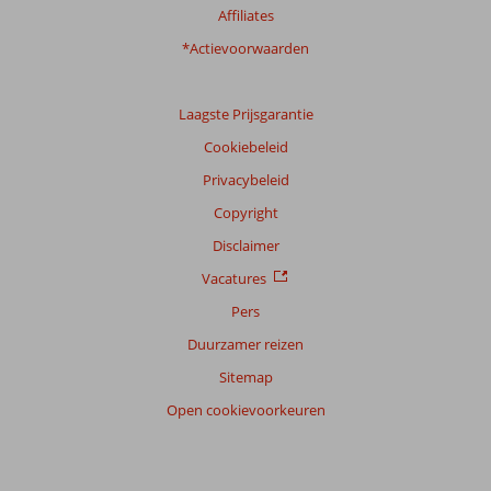
Affiliates
Ervaringen
van
*Actievoorwaarden
onze
klanten
Taal
Laagste Prijsgarantie
Nederlands (BE + NL) (247)
Cookiebeleid
Filter
Privacybeleid
reisgezelschap
Copyright
Alle
Disclaimer
Sorteren
op
Vacatures
datum (nieuw > oud)
Pers
Duurzamer reizen
Anoniem
9,0
Sitemap
Nederland
Open cookievoorkeuren
Gezin met jong(e) kind(eren)
,
27 juli 2026