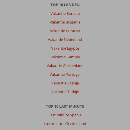
Over
TOP 10 LANDEN
Alanya-
Vakantie Bonaire
Centrum:
Vakantie Bulgarije
Alles'dicht
bij
Vakantie Curacao
het
Vakantie Nederland
Hotel
super
Vakantie Egypte
ook
Vakantie Gambia
inde
avond
Vakantie Griekenland
was
Vakantie Portugal
het
gezellig
Vakantie Spanje
met
Vakantie Turkije
muziek
en
dans..
TOP 10 LAST MINUTE
Last minute Spanje
Over
Kahya
Last minute Griekenland
Hotel: