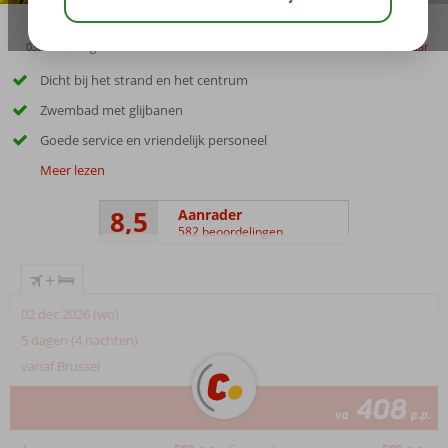
03:45
aug 33°
C
delen
bewaar
Dicht bij het strand en het centrum
Zwembad met glijbanen
Goede service en vriendelijk personeel
Meer lezen
8,5
Aanrader
582 beoordelingen
+
02 dec 2026 (wo)
5 dagen (4 nachten)
vanaf Brussel
408
va
p.p.