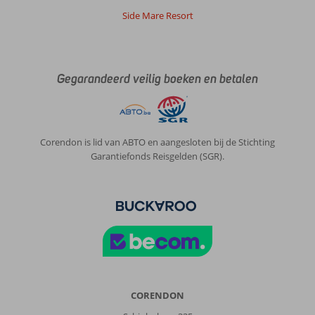
met
Side Mare Resort
ook
een
leuke
kinderspeeltuin.
Gegarandeerd veilig boeken en betalen
Geweldig
mooi.
We
zijn
natuurlijk
Corendon is lid van ABTO en aangesloten bij de Stichting
ook
Garantiefonds Reisgelden (SGR).
in
het
Centrum
van
Alanya
geweest,
en
hebben
een
boottocht
CORENDON
gemaakt