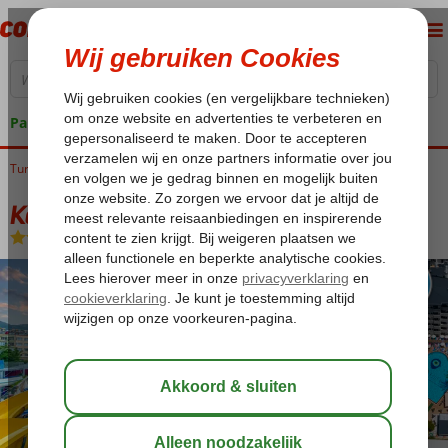
Pakketgarantie
Turkije
Home
Turkse Riviera
Alanya
Alanya-Centrum
Kahya Hotel
Kahya Hotel
All Inclusive
-
Hotel