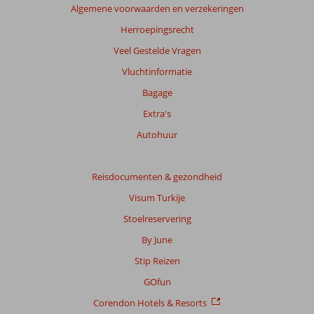
Algemene voorwaarden en verzekeringen
Meer
info
Herroepingsrecht
over
Veel Gestelde Vragen
onze
beoordelingen.
Vluchtinformatie
Bagage
Totale
Extra's
score
Autohuur
Gebaseerd
op:
582
Reisdocumenten & gezondheid
beoordelingen
Visum Turkije
Stoelreservering
Scoreverdeling
By June
Algemene indruk
8,5
Eten
7,8
Stip Reizen
Ligging
9,5
Kamers
8,5
Service
8,4
Kindvriendelijk
7,8
GOfun
Prijs/kwaliteit
8,2
Wifi kwaliteit
8,1
Corendon Hotels & Resorts