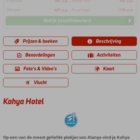
Augustus
502
p.p.
September
508
p.p.
Oktober
449
p.p.
November
356
p.p.
Bekijk beschikbaarheid
Prijzen & boeken
Beschrijving
Beoordelingen
Activiteiten
Foto's & Video's
Kaart
Vlucht
Kahya Hotel
Op een van de meest geliefde plekjes van Alanya vind je Kahya