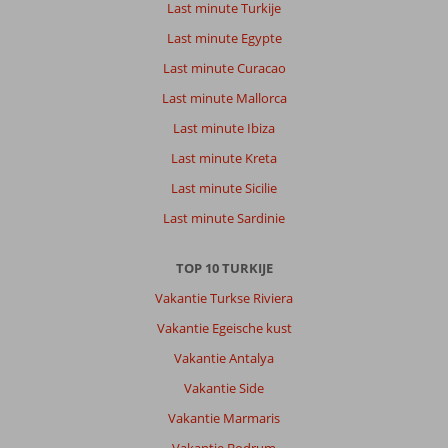
Last minute Turkije
Een
mooi
Last minute Egypte
hotel
Last minute Curacao
goede
verzorgindg
Last minute Mallorca
alles
Last minute Ibiza
was
netjes
Last minute Kreta
schoon
Last minute Sicilie
Algemene indruk
9
Eten
9
Last minute Sardinie
Ligging
9
Kamers
8
Service
8
Kindvriendelijk
-
TOP 10 TURKIJE
Prijs/kwaliteit
8
Wifi kwaliteit
8
Vakantie Turkse Riviera
Vakantie Egeische kust
Abrahamjohannes
9,0
Vakantie Antalya
Nederland
Gezin met jong(e) kind(eren)
Vakantie Side
,
19 juli 2026
Vakantie Marmaris