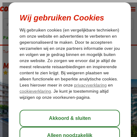
Pakketgarantie
Turkije
Home
Turkse Riviera
Alanya
Oba
Mesut Hotel
Mesut Hotel
All Inclusive
-
Hotel