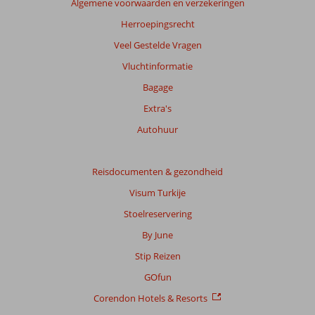
Algemene voorwaarden en verzekeringen
Meer
info
Herroepingsrecht
over
Veel Gestelde Vragen
onze
beoordelingen.
Vluchtinformatie
Bagage
Extra's
Autohuur
Reisdocumenten & gezondheid
Visum Turkije
Stoelreservering
By June
Stip Reizen
GOfun
Corendon Hotels & Resorts