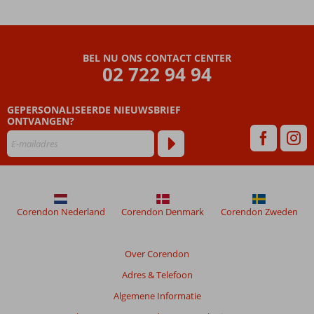
Hotel
Beoordelingen
die
BEL NU ONS CONTACT CENTER
ouder
02 722 94 94
zijn
dan
GEPERSONALISEERDE NIEUWSBRIEF
48
ONTVANGEN?
maanden
worden
niet
meer
weergegeven
om
de
Corendon Nederland
Corendon Denmark
Corendon Zweden
relevantie
van
de
Over Corendon
getoonde
Adres & Telefoon
beoordelingen
te
Algemene Informatie
garanderen.