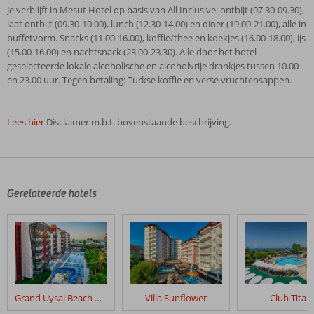
Je verblijft in Mesut Hotel op basis van All Inclusive: ontbijt (07.30-09.30),
laat ontbijt (09.30-10.00), lunch (12.30-14.00) en diner (19.00-21.00), alle in
buffetvorm. Snacks (11.00-16.00), koffie/thee en koekjes (16.00-18.00), ijs
(15.00-16.00) en nachtsnack (23.00-23.30). Alle door het hotel
geselecteerde lokale alcoholische en alcoholvrije drankjes tussen 10.00
en 23.00 uur. Tegen betaling: Turkse koffie en verse vruchtensappen.
Lees hier
Disclaimer m.b.t. bovenstaande beschrijving.
De
beoordelingen
zijn
door
Gerelateerde hotels
onze
klanten
geschreven
na
hun
verblijf
in
Grand Uysal Beach & Spa
Villa Sunflower
Club Titan
Mesut