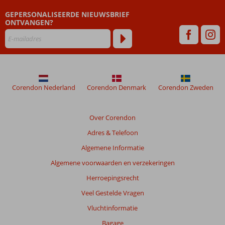
zijn
GEPERSONALISEERDE NIEUWSBRIEF
dan
ONTVANGEN?
48
maanden
worden
niet
meer
weergegeven
om
Corendon Nederland
Corendon Denmark
Corendon Zweden
de
relevantie
van
Over Corendon
de
Adres & Telefoon
getoonde
beoordelingen
Algemene Informatie
te
Algemene voorwaarden en verzekeringen
garanderen.
Meer
Herroepingsrecht
info
Veel Gestelde Vragen
over
onze
Vluchtinformatie
beoordelingen.
Bagage