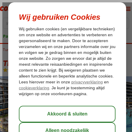
Pakketgarantie
Turkije
Home
Turkse Riviera
Alanya
Turkler
The Inn Resort
The Inn Resort
Ultra All Inclusive
-
Hotel