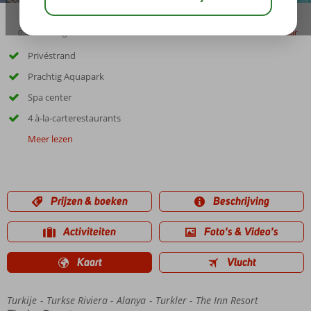
03:45
aug 33°
C
delen
bewaar
Privéstrand
Prachtig Aquapark
Spa center
4 à-la-carterestaurants
Meer lezen
Prijzen & boeken
Beschrijving
Activiteiten
Foto's & Video's
Kaart
Vlucht
Turkije
Home
Turkse Riviera
Alanya
Turkler
The Inn Resort