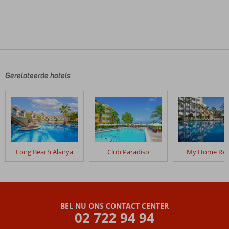
De
beoordelingen
zijn
door
Gerelateerde hotels
onze
klanten
geschreven
na
hun
verblijf
in
Long Beach Alanya
Club Paradiso
My Home Res
The
Inn
Resort
Beoordelingen
BEL NU ONS CONTACT CENTER
die
02 722 94 94
ouder