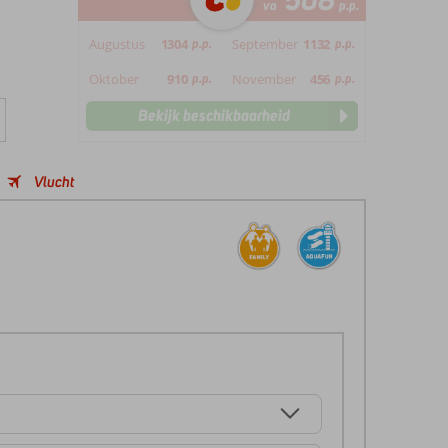
508
va
p.p.
Augustus
1304
p.p.
September
1132
p.p.
Oktober
910
p.p.
November
456
p.p.
Bekijk beschikbaarheid
Vlucht