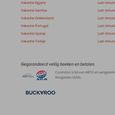
Gebaseerd op:
Vakantie Egypte
Last minut
Ligging
8,9
Kamers
131
Zeer goed
Service
8,4
Kindvriende
Vakantie Gambia
Last minut
beoordelingen
Prijs/kwaliteit
7,6
Wifi kwalite
Vakantie Griekenland
Last minute
Vakantie Portugal
Last minut
Ervaringen
Taal
Vakantie Spanje
Last minute 
van onze
Nederlands (BE + NL) (118)
Vakantie Turkije
klanten
Last minute
8,0
Over
Algemene indruk
8
Gegarandeerd veilig boeken en betalen
Lara:
Ligging
10
Corendon is lid van ABTO en aangeslote
Raymond
Service
8
Veel
Reisgelden (SGR).
Nederland
Prijs/kwaliteit
8
mooie
Met partner
Eten
7
zwembaden
,
en
Kamers
8
21 juni 2026
ook
Kindvriendelijk
-
voor
Wifi kwaliteit
8
de
kleine