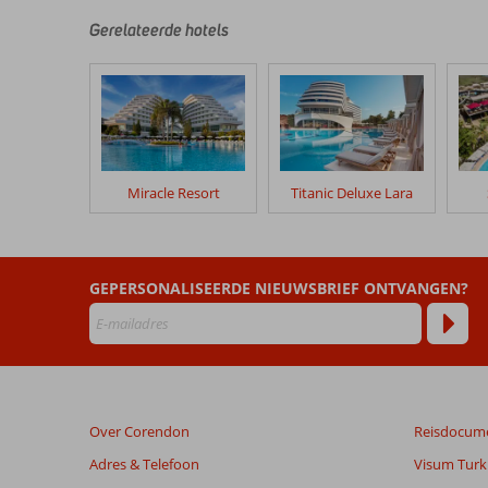
zijn
door
Gerelateerde hotels
onze
klanten
geschreven
na
hun
verblijf
in
Miracle Resort
Titanic Deluxe Lara
Limak
Lara
Deluxe
Hotel
GEPERSONALISEERDE NIEUWSBRIEF ONTVANGEN?
&
Spa
Beoordelingen
die
ouder
Over Corendon
Reisdocum
zijn
dan
Adres & Telefoon
Visum Turki
48