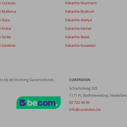
e Curacao
Vakantie Marmaris
8,1
lijk
8,1
e Mallorca
Vakantie Bodrum
it
7,0
 Ibiza
Vakantie Alanya
e Kreta
Vakantie Kemer
Filter reisgezelschap
Sorteren op
Sicilie
Vakantie Belek
Alle
datum (nieuw > oud)
 Sardinie
Vakantie Kusadasi
n bij de Stichting Garantiefonds
CORENDON
Schipholweg 335
1171 PL Badhoevedorp, Nederlan
02 722 94 94
info@corendon.be