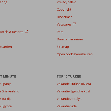
ering
Privacybeleid
Copyright
Disclaimer
Vacatures
otels & Resorts
Pers
Duurzamer reizen
waarden
Sitemap
Open cookievoorkeuren
ST MINUTE
TOP 10 TURKIJE
e Spanje
Vakantie Turkse Riviera
e Griekenland
Vakantie Egeische kust
 Turkije
Vakantie Antalya
e Egypte
Vakantie Side
7,6