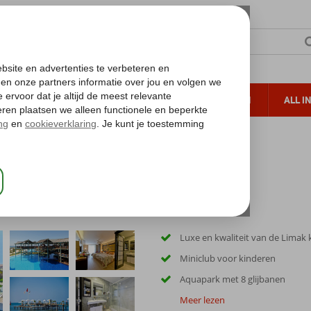
TERZON
ZONVAKANTIES
VERRE REIZEN
ALL I
ueltoeslag
Gratis annuleren*
tel & Spa
Luxe en kwaliteit van de Limak 
Miniclub voor kinderen
Aquapark met 8 glijbanen
Meer lezen