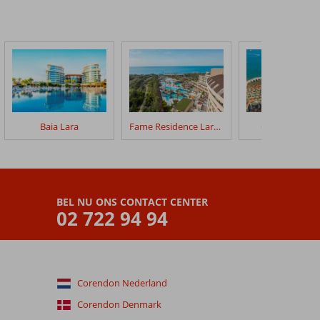
Baia Lara
Fame Residence Lara & Spa
Club Hotel Se
BEL NU ONS CONTACT CENTER
02 722 94 94
Corendon Nederland
Corendon Denmark