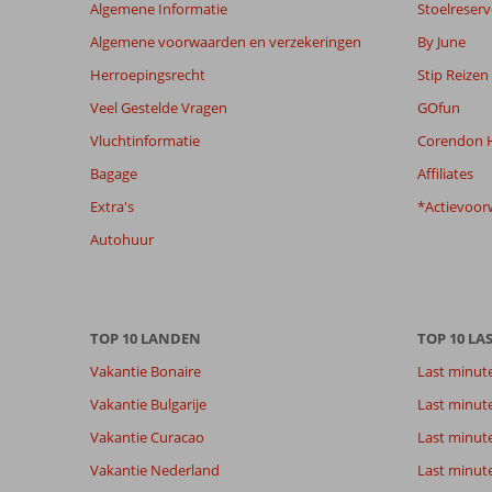
Algemene Informatie
Stoelreserv
maanden
worden
Algemene voorwaarden en verzekeringen
By June
niet
Herroepingsrecht
Stip Reizen
meer
weergegeven
Veel Gestelde Vragen
GOfun
om
Vluchtinformatie
Corendon H
de
relevantie
Bagage
Affiliates
van
Extra's
*Actievoor
de
getoonde
Autohuur
beoordelingen
te
garanderen.
Meer
TOP 10 LANDEN
TOP 10 LA
info
over
Vakantie Bonaire
Last minut
onze
Vakantie Bulgarije
Last minut
beoordelingen.
Vakantie Curacao
Last minute
Totale score
Scoreverdeling
8,3
Vakantie Nederland
Last minut
Algemene indruk
8,2
Eten