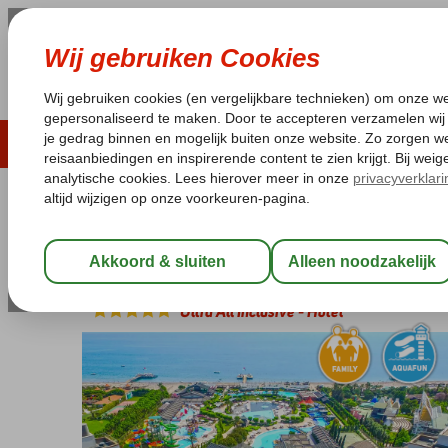
ZOMER 2026
LAST MINUTES
WIN
Pakketgarantie
Laagsteprijsgarantie*
Geen f
Turkije
Home
Turkse Riviera
Antalya
Lara
Limak Lara Deluxe Ho
Limak Lara Deluxe Hotel & Spa
Ultra All Inclusive
-
Hotel