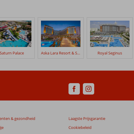
Saturn Palace
Aska Lara Resort & Spa
Royal Seginus
enten & gezondheid
Laagste Prijsgarantie
je
Cookiebeleid