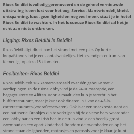
Rixos Beldibi is volledig gerenoveerd en de geheel vernieuwde
uitstraling is een lust voor het oog. Service, klantvriendelijkheid,
ontspanning, luxe, gezelligheid en nog veel meer, staat je in hotel
Rixos Beldibi te wachten. In het luxueuze Rixos Beldibi zal het je
echt aan niets ontbreken.
Ligging: Rixos Beldibi in Beldibi
Rixos Beldibi ligt direct aan het strand met een pier. Op korte
loopafstand vind je een aantal winkeltjes. Het levendige centrum van
Kemer ligt op circa 15 kilometer.
Faciliteiten: Rixos Beldibi
Rixos Beldibi telt 187 kamers verdeeld over één gebouw met 7
verdiepingen. In de ruime lobby vind je de 24-uursreceptie, een
bagageruimte en 4 liften. Voor je maaltijden kun je terecht in het
buffetrestaurant, maar je kunt ook dineren in 1 van de 4 à-la-
carterestaurants (vooraf reserveren). Ook is er een snackrestaurant en
een patisserie. Drankjes zijn te verkrijgen bij de diverse bars, waaronder
een lobby bar en een Irish bar. In de tuin vind je een heerlijk groot
zwembad en een apart kinderbad. Rondom de zwembaden en op het
strand staan de ligbedden, matrasjes en parasols voor je klaar. Je kunt