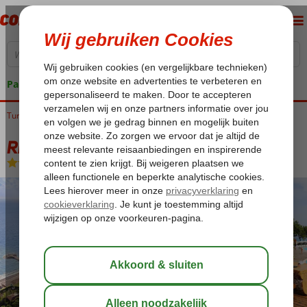
Pakketgarantie
Turkije
Home
Turkse Riviera
Kemer
Beldibi
Rixos Beldibi
Rixos Beldibi
All Inclusive
-
Hotel