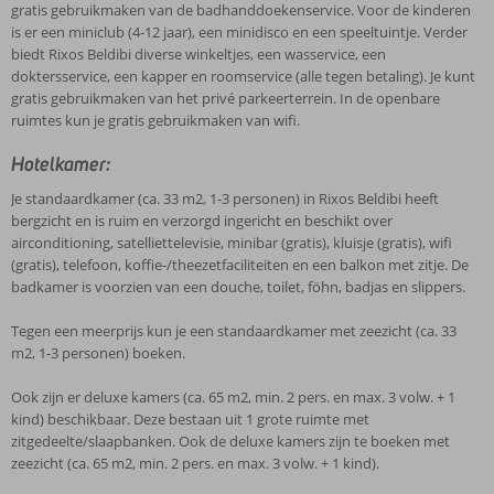
gratis gebruikmaken van de badhanddoekenservice. Voor de kinderen
is er een miniclub (4-12 jaar), een minidisco en een speeltuintje. Verder
biedt Rixos Beldibi diverse winkeltjes, een wasservice, een
doktersservice, een kapper en roomservice (alle tegen betaling). Je kunt
gratis gebruikmaken van het privé parkeerterrein. In de openbare
ruimtes kun je gratis gebruikmaken van wifi.
Hotelkamer:
Je standaardkamer (ca. 33 m2, 1-3 personen) in Rixos Beldibi heeft
bergzicht en is ruim en verzorgd ingericht en beschikt over
airconditioning, satelliettelevisie, minibar (gratis), kluisje (gratis), wifi
(gratis), telefoon, koffie-/theezetfaciliteiten en een balkon met zitje. De
badkamer is voorzien van een douche, toilet, föhn, badjas en slippers.
Tegen een meerprijs kun je een standaardkamer met zeezicht (ca. 33
m2, 1-3 personen) boeken.
Ook zijn er deluxe kamers (ca. 65 m2, min. 2 pers. en max. 3 volw. + 1
kind) beschikbaar. Deze bestaan uit 1 grote ruimte met
zitgedeelte/slaapbanken. Ook de deluxe kamers zijn te boeken met
zeezicht (ca. 65 m2, min. 2 pers. en max. 3 volw. + 1 kind).