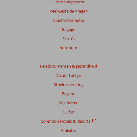
info
Herroepingsrecht
over
Veel Gestelde Vragen
onze
beoordelingen.
Vluchtinformatie
Bagage
Extra's
Autohuur
Reisdocumenten & gezondheid
Visum Turkije
Stoelreservering
By June
Stip Reizen
GOfun
Corendon Hotels & Resorts
Affiliates