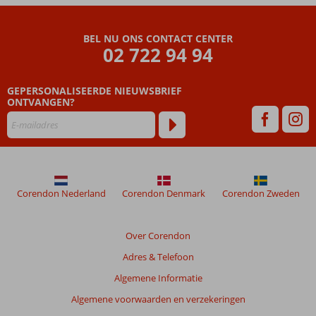
Beoordelingen
die
BEL NU ONS CONTACT CENTER
ouder
02 722 94 94
zijn
dan
GEPERSONALISEERDE NIEUWSBRIEF
48
ONTVANGEN?
maanden
worden
niet
meer
weergegeven
om
de
Corendon Nederland
Corendon Denmark
Corendon Zweden
relevantie
van
de
Over Corendon
getoonde
Adres & Telefoon
beoordelingen
te
Algemene Informatie
garanderen.
Algemene voorwaarden en verzekeringen
Meer