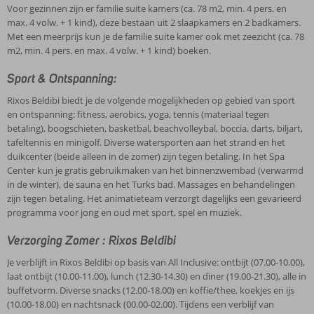
Voor gezinnen zijn er familie suite kamers (ca. 78 m2, min. 4 pers. en
max. 4 volw. + 1 kind), deze bestaan uit 2 slaapkamers en 2 badkamers.
Met een meerprijs kun je de familie suite kamer ook met zeezicht (ca. 78
m2, min. 4 pers. en max. 4 volw. + 1 kind) boeken.
Sport & Ontspanning:
Rixos Beldibi biedt je de volgende mogelijkheden op gebied van sport
en ontspanning: fitness, aerobics, yoga, tennis (materiaal tegen
betaling), boogschieten, basketbal, beachvolleybal, boccia, darts, biljart,
tafeltennis en minigolf. Diverse watersporten aan het strand en het
duikcenter (beide alleen in de zomer) zijn tegen betaling. In het Spa
Center kun je gratis gebruikmaken van het binnenzwembad (verwarmd
in de winter), de sauna en het Turks bad. Massages en behandelingen
zijn tegen betaling. Het animatieteam verzorgt dagelijks een gevarieerd
programma voor jong en oud met sport, spel en muziek.
Verzorging Zomer : Rixos Beldibi
Je verblijft in Rixos Beldibi op basis van All Inclusive: ontbijt (07.00-10.00),
laat ontbijt (10.00-11.00), lunch (12.30-14.30) en diner (19.00-21.30), alle in
buffetvorm. Diverse snacks (12.00-18.00) en koffie/thee, koekjes en ijs
(10.00-18.00) en nachtsnack (00.00-02.00). Tijdens een verblijf van