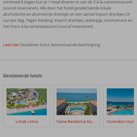
minimaal 8 dagen kun je 1 maal dineren in van de 3 à-la-carterestaurant
(vooraf reserveren). Alle door het hotel geselecteerde lokale
alcoholische en alcoholvrije drankjes en een aantal import drankjes 24
uur per dag. Tegen betaling: import drankjes, waterpijp, roomservice en
het Frans à-la-carterestaurant (vooraf reserveren).
Lees hier
Disclaimer m.b.t. bovenstaande beschrijving.
De
beoordelingen
zijn
door
Gerelateerde hotels
onze
klanten
geschreven
na
hun
verblijf
in
Limak Limra
Fame Residence Kemer & Spa
Rixos
Beldibi