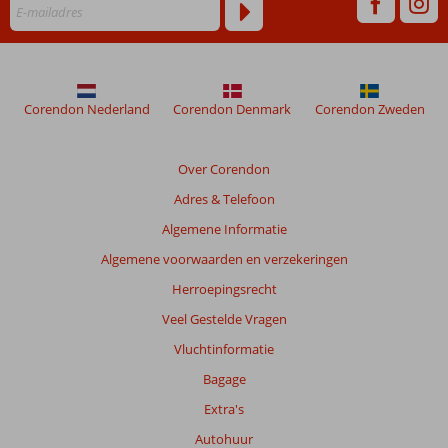
maanden
worden
niet
meer
weergegeven
om
Corendon Nederland
Corendon Denmark
Corendon Zweden
de
relevantie
van
Over Corendon
de
Adres & Telefoon
getoonde
beoordelingen
Algemene Informatie
te
Algemene voorwaarden en verzekeringen
garanderen.
Meer
Herroepingsrecht
info
Veel Gestelde Vragen
over
onze
Vluchtinformatie
beoordelingen.
Bagage
Extra's
Totale
score
Autohuur