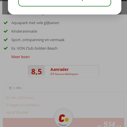
03:45
00:50
aug 33°
C
delen
bewaar
Aquapark met vele glijbanen
Kinderanimatie
Sport, ontspanning en vermaak
Ex. VON Club Golden Beach
Meer lezen
8,5
Aanrader
63 beoordelingen
+
02 dec 2026 (wo)
5 dagen (4 nachten)
vanaf Brussel
514
va
p.p.