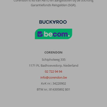
Corendon is lid van ABTO en aangesloten bij de Stichting
en
Garantiefonds Reisgelden (SGR).
aan
te
raden.
Side
ook
leuk.
Over
Vonresort
Golden
CORENDON
Beach:
Schipholweg 335
Von
1171 PL Badhoevedorp, Nederland
resort
Golden
02 722 94 94
Beach
info@corendon.be
prachtig
KvK nr.: 34220902
hotel.
BTW nr.: 814395892 B01
Kamers
worden
elke
dag