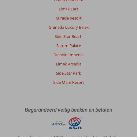
mega
grote
Limak Lara
zwembaden
Miracle Resort
en
een
Granada Luxury Belek
aquapark.
Side Star Beach
Dolmus
voor
Saturn Palace
het
Delphin Imperial
hotel.
Winkelcentrum
Limak Arcadia
op
Side Star Park
10
minuten
Side Mare Resort
lopen
van
het
hotel.
Gegarandeerd veilig boeken en betalen
De
Bazaar
Manavgat
goed
bereikbaar