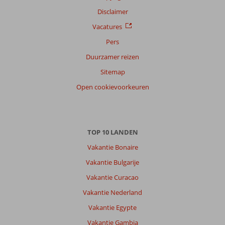
Alle
Disclaimer
Sorteren
Vacatures
op
Pers
datum (nieuw > oud)
Duurzamer reizen
Sitemap
Anoniem
10
Open cookievoorkeuren
Belgie
Gezin met jong(e) kind(eren)
,
28 juni 2026
TOP 10 LANDEN
Over
Vakantie Bonaire
Colakli:
Vakantie Bulgarije
Heel
mooi
Vakantie Curacao
land,
Vakantie Nederland
alles
was
Vakantie Egypte
heel
Vakantie Gambia
verzorgd.