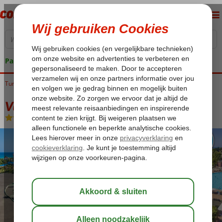
Pakketgarantie
Turkije
Home
Turkse Riviera
Side
Colakli
Vonresort Golden Beach
Vonresort Golden Beach
Ultra All Inclusive
-
Hotel