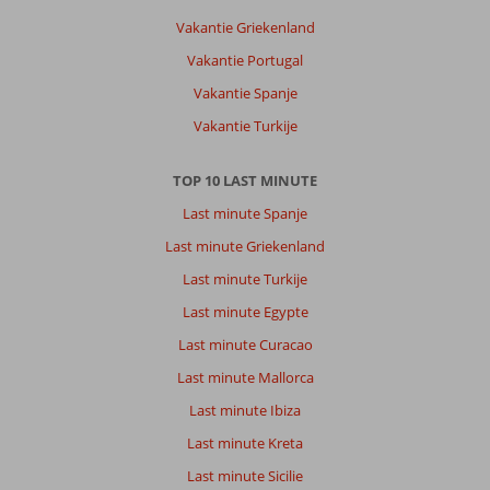
Alles
Vakantie Griekenland
is
Vakantie Portugal
ook
heel
Vakantie Spanje
makkelijk
Vakantie Turkije
te
bereiken
TOP 10 LAST MINUTE
Over
Last minute Spanje
Vonresort
Golden
Last minute Griekenland
Beach:
Last minute Turkije
Prachtig
hotel
Last minute Egypte
met
Last minute Curacao
leuke
zwembaden.
Last minute Mallorca
Heel
Last minute Ibiza
kind
vriendelijk.
Last minute Kreta
Enorm
Last minute Sicilie
veel