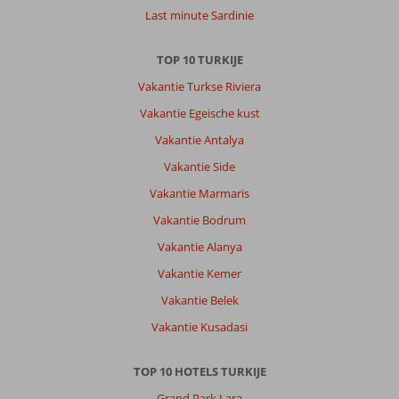
activiteiten
Last minute Sardinie
Algemene indruk
10
Eten
7
TOP 10 TURKIJE
Ligging
10
Kamers
7
Service
10
Kindvriendelijk
10
Vakantie Turkse Riviera
Prijs/kwaliteit
10
Wifi kwaliteit
6
Vakantie Egeische kust
Vakantie Antalya
Johannes
9,0
Vakantie Side
Nederland
Vakantie Marmaris
Met partner
,
Vakantie Bodrum
02 juni 2026
Vakantie Alanya
Vakantie Kemer
Over
Vakantie Belek
Colakli:
Vakantie Kusadasi
Heel
mooi
strand
TOP 10 HOTELS TURKIJE
2
Grand Park Lara