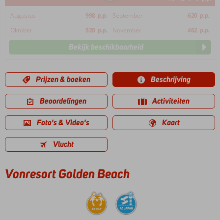
Augustus
998
p.p.
September
620
p.p.
Oktober
520
p.p.
November
462
p.p.
Bekijk beschikbaarheid
Prijzen & boeken
Beschrijving
Beoordelingen
Activiteiten
Foto's & Video's
Kaart
Vlucht
Vonresort Golden Beach