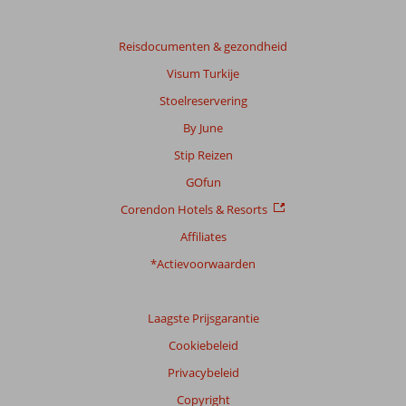
Gebaseerd
op:
Reisdocumenten & gezondheid
63
Visum Turkije
beoordelingen
Stoelreservering
By June
Scoreverdeling
Stip Reizen
Algemene indruk
8,5
Eten
7,5
Ligging
8,3
Kamers
8,0
GOfun
Service
8,6
Kindvriendelijk
8,4
Corendon Hotels & Resorts
Prijs/kwaliteit
8,0
Wifi kwaliteit
5,8
Affiliates
Ervaringen
*Actievoorwaarden
van
onze
klanten
Laagste Prijsgarantie
Taal
Cookiebeleid
Nederlands (BE + NL) (62)
Privacybeleid
Filter
reisgezelschap
Copyright