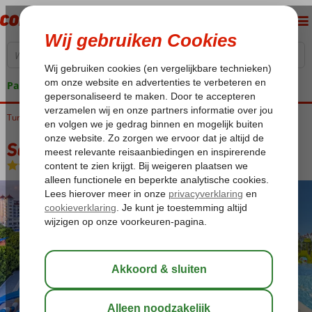
Pakketgarantie
Turkije
Home
Turkse Riviera
Side
Kumkoy
Serenis Hotel
Serenis Hotel
All Inclusive
-
Hotel