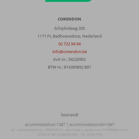
CORENDON
Schipholweg 335
1171 PL Badhoevedorp, Nederland
02 722 94 94
info@corendon.be
KvK nr.: 34220902
BTW nr.: 814395892 B01
TourWeb
©
accommodation-1387
| accommodationId=1387
NetMatch
be | Accommodation | 380.0.0.13 | netm-web-ui-production-7f756f55dd-n6hzs
10:49:08 AM (10:49:08 AM) | 231 (216|195)