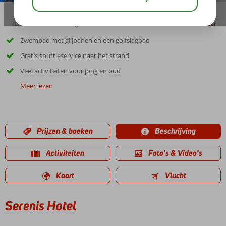
03:45
01:00
aug 33°
C
delen
bewaar
Zwembad met glijbanen en een golfslagbad
Gratis shuttleservice naar het strand
Veel activiteiten voor jong en oud
Meer lezen
Prijzen & boeken
Beschrijving
Activiteiten
Foto's & Video's
Kaart
Vlucht
Serenis Hotel