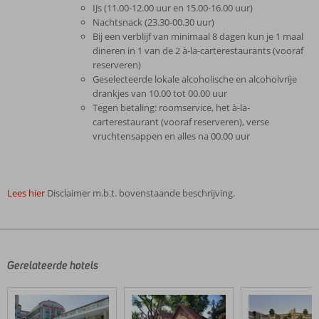
IJs (11.00-12.00 uur en 15.00-16.00 uur)
Nachtsnack (23.30-00.30 uur)
Bij een verblijf van minimaal 8 dagen kun je 1 maal
dineren in 1 van de 2 à-la-carterestaurants (vooraf
reserveren)
Geselecteerde lokale alcoholische en alcoholvrije
drankjes van 10.00 tot 00.00 uur
Tegen betaling: roomservice, het à-la-
carterestaurant (vooraf reserveren), verse
vruchtensappen en alles na 00.00 uur
Lees hier
Disclaimer m.b.t. bovenstaande beschrijving.
De
beoordelingen
zijn
door
Gerelateerde hotels
onze
klanten
geschreven