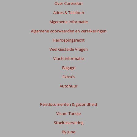
de
Over Corendon
getoonde
Adres & Telefoon
beoordelingen
te
Algemene Informatie
garanderen.
Algemene voorwaarden en verzekeringen
Meer
info
Herroepingsrecht
over
Veel Gestelde Vragen
onze
beoordelingen.
Vluchtinformatie
Bagage
Extra's
Autohuur
Reisdocumenten & gezondheid
Visum Turkije
Stoelreservering
By June