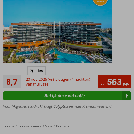
Spiksplinternieuw
+
resort in Kumköy
Aanrader
8,7
20 nov 2026 (vr)
5 dagen (4 nachten)
563
Op
108
va
p.p.
vanaf Brussel
loopafstand
beoordelingen
van het
Bekijk deze vakantie
zandstrand
Tuin met
Voor “Algemene indruk” krijgt Calyptus Kirman Premium een 8,7!
zwembaden
en
aquapark
Turkije
Seaden Quality Resort & Spa
Home
Turkse Riviera
Side
Kumkoy
5