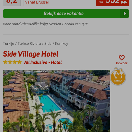
20
va
p.p.
gezin
vanaf Brussel
beoordelingen
Zwembad
Bekijk deze vakantie
met
glijbanen
Voor “Kindvriendelijk” krijgt Seaden Corolla een 8,8!
All
Inclusive
concept
Turkije
Side Village Hotel
Home
Turkse Riviera
Side
Kumkoy
Side Village Hotel
All Inclusive
-
Hotel
bewaar