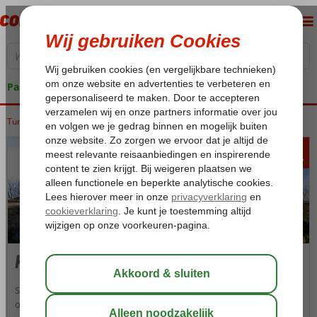
Pakketgarantie
Turkije
Home
Turkse Riviera
Side
Kumkoy
423
va
p.p.
Kumkoy
Side is een voormalig vissersdorp gelegen op een schiereiland
ongeveer 75 km ten oosten van Antalya. Het is één van de