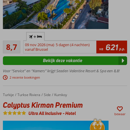
Only
+
Adult;
Aanrader
min.
8,7
09 nov 2026 (ma)
5 dagen (4 nachten)
621
204
va
p.p.
leeftijd
vanaf Brussel
beoordelingen
16 jaar
Bekijk deze vakantie
Gelegen
vlak bij
Voor “Service” en “Kamers” krijgt Seaden Valentine Resort & Spa een 8,8!
het
2 recente boekingen
strand
Een
Spa
Turkije
Calyptus Kirman Premium
Home
Turkse Riviera
Side
Kumkoy
Center
Calyptus Kirman Premium
Ultra All Inclusive
-
Hotel
bewaar