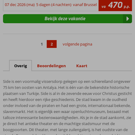
470
07 dec 2026 (ma)
5 dagen (4 nachten)
vanaf Brussel
va
p.p.
Bekijk deze vakantie
1
2
volgende pagina
Overig
Beoordelingen
Kaart
Side is een voormalig vissersdorp gelegen op een schiereiland ongeveer
75 km ten oosten van Antalya. Het is één van de bekendste historische
plaatsen van Turkije. Side is al in de zevende eeuw voor Christus gesticht
en heeft hierdoor een rijke geschiedenis. De stad kwam in de oudheid
onder invloed van de piraten en had een grote, internationaal bekende,
slavenmarkt. Het is eigenlijk een waar openluchtmuseum, bezaaid met
talloze interessante bezienswaardigheden. Als je in de stad aankomt, zie
je direct het antieke theater en de machtige stadsmuur met de
boogpoorten. Dit theater, met lange zuilengalerij, is het oudste van de