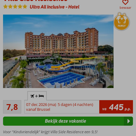
Ultra All Inclusive
-
Hotel
bewaar
Op
+
steenworpafstand
Goed
van het strand
7,8
07 dec 2026 (ma)
5 dagen (4 nachten)
445
13
va
p.p.
vanaf Brussel
Maar liefst 3
beoordelingen
waterglijbanen
Bekijk deze vakantie
4
smakelijke
Voor “Kindvriendelijk” krijgt Villa Side Residence een 9,5!