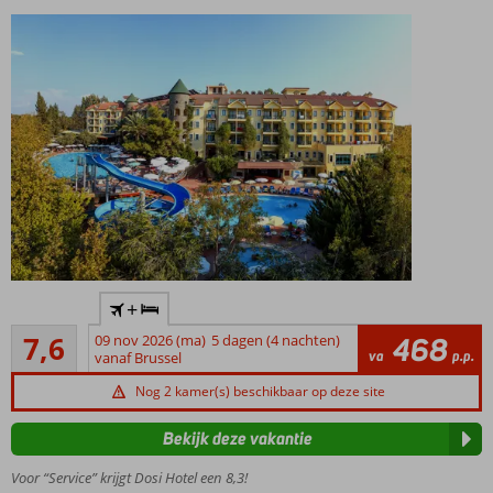
Gratis
+
shuttleservice
Goed
naar het
7,6
09 nov 2026 (ma)
5 dagen (4 nachten)
468
67
va
p.p.
strand
vanaf Brussel
beoordelingen
2
Nog 2 kamer(s) beschikbaar op deze site
zwembaden
en een
Bekijk deze vakantie
waterglijbaan
Voor “Service” krijgt Dosi Hotel een 8,3!
Goede prijs-