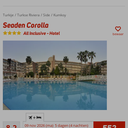
restaurants
luxe 5-
sterrenhotel
Turkije
Seaden Corolla
Home
Turkse Riviera
Side
Kumkoy
Seaden Corolla
All Inclusive
-
Hotel
bewaar
Aanrader
+
voor het
Zeer goed
hele
8,2
09 nov 2026 (ma)
5 dagen (4 nachten)
552