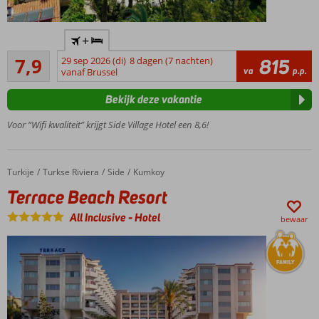
Shuttleservice
+
naar het
Goed
strand
7,9
29 sep 2026 (di)
8 dagen (7 nachten)
815
15
va
p.p.
vanaf Brussel
Zwembad
beoordelingen
met
Bekijk deze vakantie
glijbanen
Een
Voor “Wifi kwaliteit” krijgt Side Village Hotel een 8,6!
Spa
Center
Miniclub
Turkije
Terrace Beach Resort
Home
Turkse Riviera
Side
Kumkoy
voor de
Terrace Beach Resort
kinderen
All Inclusive
-
Hotel
bewaar