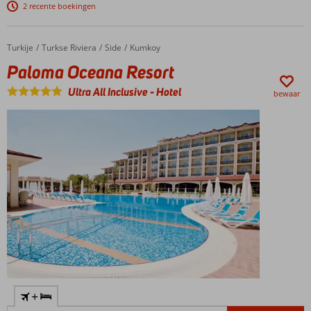
kwaliteitverhouding
2 recente boekingen
Populair
familiehotel
Turkije
Paloma Oceana Resort
Home
Turkse Riviera
Side
Kumkoy
Paloma Oceana Resort
Ultra All Inclusive
-
Hotel
bewaar
+