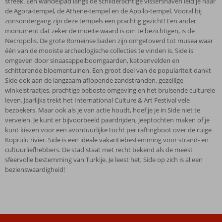
streek. Een wandelpad langs de schilderachtige vissershaven leid je naar
de Agora-tempel, de Athene-tempel en de Apollo-tempel. Vooral bij
zonsondergang zijn deze tempels een prachtig gezicht! Een ander
monument dat zeker de moeite waard is om te bezichtigen, is de
Necropolis. De grote Romeinse baden zijn omgetoverd tot musea waar
één van de mooiste archeologische collecties te vinden is. Side is
omgeven door sinaasappelboomgaarden, katoenvelden en
schitterende bloementuinen. Een groot deel van de populariteit dankt
Side ook aan de langzaam aflopende zandstranden, gezellige
winkelstraatjes, prachtige beboste omgeving en het bruisende culturele
leven. Jaarlijks trekt het International Culture & Art Festival vele
bezoekers. Maar ook als je van actie houdt, hoef je je in Side niet te
vervelen. Je kunt er bijvoorbeeld paardrijden, jeeptochten maken of je
kunt kiezen voor een avontuurlijke tocht per raftingboot over de ruige
Koprulu rivier. Side is een ideale vakantiebestemming voor strand- en
cultuurliefhebbers. De stad staat met recht bekend als de meest
sfeervolle bestemming van Turkije. Je leest het, Side op zich is al een
bezienswaardigheid!