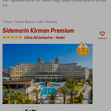
Voor “Algemene indruk” en “Service” krijgt Seaden Quality Resort & Spa een
en meerdere
9,5!
bars
Ruime
familiekamers
Turkije
Sidemarin Kirman Premium
Home
Turkse Riviera
Side
Kumkoy
Sidemarin Kirman Premium
Ultra All Inclusive
-
Hotel
bewaar
Direct
+