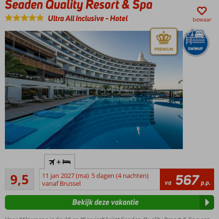
Seaden Quality Resort & Spa
restaurants
en 5 bars
Ultra All Inclusive
-
Hotel
bewaar
Ruime,
luxe
kamers
en
suites
Gloednieuw
+
hotel
Uitmuntend
9,5
11 jan 2027 (ma)
5 dagen (4 nachten)
567
Direct aan
64
va
p.p.
vanaf Brussel
een
beoordelingen
privéstrand
Bekijk deze vakantie
3 À-la-
carterestaurants