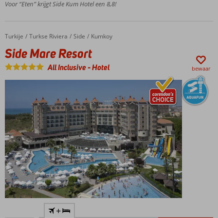
Voor “Eten” krijgt Side Kum Hotel een 8,8!
Persoonlijke
service en
gastvrijheid
Turkije
Side Mare Resort
Home
Turkse Riviera
Side
Kumkoy
staan hoog
in het
Side Mare Resort
vaandel
All Inclusive
-
Hotel
bewaar
Uitstekende prijs-
kwaliteitverhouding
Plons in
het
zwembad
en roetsj
van de
glijbaan
Ook
familiekamers
beschikbaar
4
+
zwembaden,