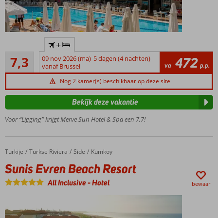
Heerlijk
+
ontspannen
Voldoende/goed
in de Spa
7,3
09 nov 2026 (ma)
5 dagen (4 nachten)
472
109
va
p.p.
vanaf Brussel
Prachtig
beoordelingen
zwembad
Nog 2 kamer(s) beschikbaar op deze site
Vlak bij
Kumköy
Bekijk deze vakantie
en het
Voor “Ligging” krijgt Merve Sun Hotel & Spa een 7,7!
strand
Turkije
Sunis Evren Beach Resort
Home
Turkse Riviera
Side
Kumkoy
Sunis Evren Beach Resort
All Inclusive
-
Hotel
bewaar