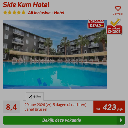
Side Kum Hotel
All Inclusive
-
Hotel
bewaar
Familiehotel
+
met
Zeer goed
comfortabele
8,4
20 nov 2026 (vr)
5 dagen (4 nachten)
423
361
va
p.p.
(familie)kamers
vanaf Brussel
beoordelingen
en centrale
Bekijk deze vakantie
ligging in
Kümköy