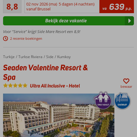
Aanrader
inclusief een
8,8
02 nov 2026 (ma)
5 dagen (4 nachten)
639
240
va
p.p.
golfslagbad
vanaf Brussel
beoordelingen
5
Bekijk deze vakantie
supersnelle
glijbanen
Voor “Service” krijgt Side Mare Resort een 8,9!
Privégedeelte
2 recente boekingen
op het strand
Diverse
kinderfaciliteiten
Turkije
Seaden Valentine Resort & Spa
Home
Turkse Riviera
Side
Kumkoy
Seaden Valentine Resort &
Spa
Ultra All Inclusive
-
Hotel
bewaar