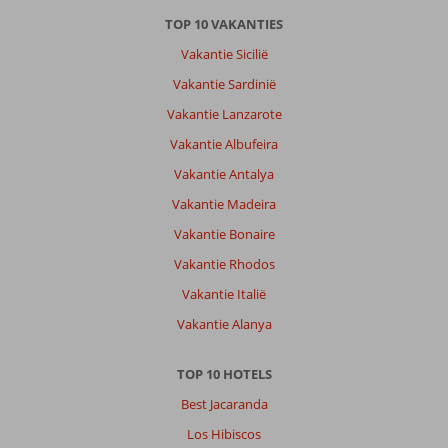
Over
Holiday
TOP 10 VAKANTIES
Inn
Vakantie Sicilië
Express
Jumeirah:
Vakantie Sardinië
Bedden
Vakantie Lanzarote
waren
Vakantie Albufeira
verschrikkelijk.
Je
Vakantie Antalya
krijgt
Vakantie Madeira
een
uitklapbare
Vakantie Bonaire
sofa
Vakantie Rhodos
met
een
Vakantie Italië
"matras"
Vakantie Alanya
van
2
cm
TOP 10 HOTELS
dik.
Best Jacaranda
Servicebalie
hotel
Los Hibiscos