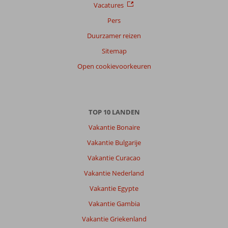
Service
5,8
Kindvriendelijk
-
Vacatures
Prijs/kwaliteit
8,0
Wifi kwaliteit
7,0
Pers
Ervaringen
Duurzamer reizen
van
Sitemap
onze
klanten
Open cookievoorkeuren
Taal
Nederlands (BE + NL) (3)
Filter
TOP 10 LANDEN
reisgezelschap
Alle
Vakantie Bonaire
Vakantie Bulgarije
Sorteren
op
Vakantie Curacao
datum (nieuw > oud)
Vakantie Nederland
Vakantie Egypte
Anoniem
4,0
Vakantie Gambia
Nederland
Vakantie Griekenland
Met vrienden
,