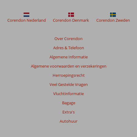
Holiday
Inn
Express
Corendon Nederland
Corendon Denmark
Corendon Zweden
Jumeirah
Beoordelingen
Over Corendon
die
Adres & Telefoon
ouder
zijn
Algemene Informatie
dan
Algemene voorwaarden en verzekeringen
48
maanden
Herroepingsrecht
worden
Veel Gestelde Vragen
niet
meer
Vluchtinformatie
weergegeven
Bagage
om
de
Extra's
relevantie
Autohuur
van
de
getoonde