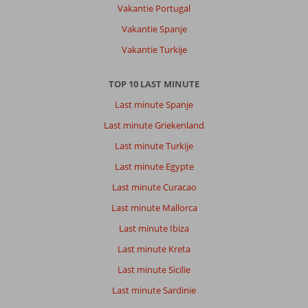
03 maart 2024
Vakantie Portugal
Vakantie Spanje
Over
Vakantie Turkije
Jumeirah:
centrale
TOP 10 LAST MINUTE
ligging,
dichtbij
Last minute Spanje
de
Last minute Griekenland
stad,
maar
Last minute Turkije
in
Last minute Egypte
de
buurt
Last minute Curacao
van
Last minute Mallorca
het
hotel
Last minute Ibiza
niet
Last minute Kreta
veel
te
Last minute Sicilie
doen
Last minute Sardinie