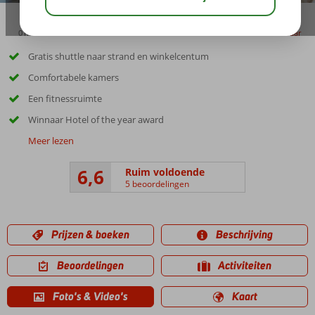
01:00
delen
bewaar
Gratis shuttle naar strand en winkelcentum
Comfortabele kamers
Een fitnessruimte
Winnaar Hotel of the year award
Meer lezen
6,6
Ruim voldoende
5 beoordelingen
Prijzen & boeken
Beschrijving
Beoordelingen
Activiteiten
Foto's & Video's
Kaart