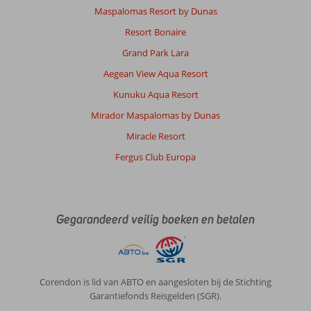
ontvangt
Maspalomas Resort by Dunas
altijd
deze
Resort Bonaire
klacht,
Grand Park Lara
maar
doet
Aegean View Aqua Resort
hier
Kunuku Aqua Resort
dus
niks
Mirador Maspalomas by Dunas
mee.
Miracle Resort
Steun
van
Fergus Club Europa
Corendon
service
kun
je
Gegarandeerd veilig boeken en betalen
niet
verwachten,
die
blokkeert
de
Corendon is lid van ABTO en aangesloten bij de Stichting
chat
Garantiefonds Reisgelden (SGR).
gewoon