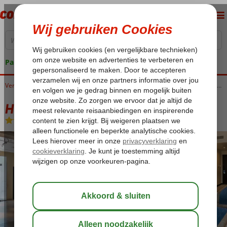
Pakketgarantie
Home
Verenigde Arabische Emiraten
Dubai
Jumeirah
Holiday Inn Express Jumeirah
Holiday Inn Express Jumeirah
Logies en ontbijt
-
Hotel