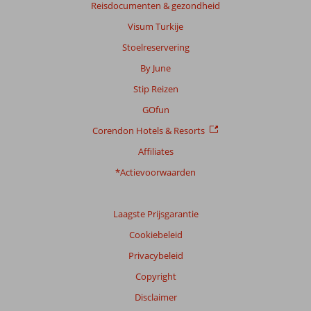
Reisdocumenten & gezondheid
beoordelingen
te
Visum Turkije
garanderen.
Stoelreservering
Meer
info
By June
over
Stip Reizen
onze
beoordelingen.
GOfun
Corendon Hotels & Resorts
Totale
Affiliates
score
*Actievoorwaarden
Gebaseerd
op:
5
Laagste Prijsgarantie
beoordelingen
Cookiebeleid
Privacybeleid
Scoreverdeling
Copyright
Algemene indruk
6,6
Eten
5,6
Disclaimer
Ligging
7,8
Kamers
5,2