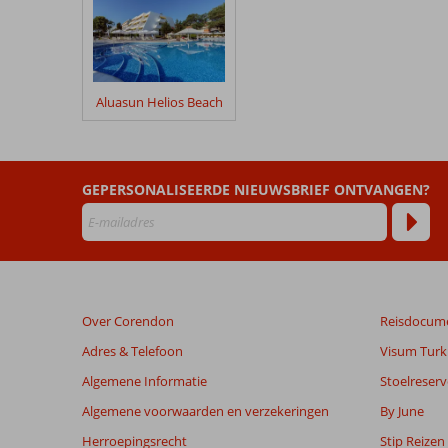
geschreven
na
hun
verblijf
in
Aluasun Helios Beach
Sunrise
All
Suites
GEPERSONALISEERDE NIEUWSBRIEF ONTVANGEN?
Beoordelingen
die
ouder
zijn
dan
48
Over Corendon
Reisdocum
maanden
worden
Adres & Telefoon
Visum Turki
niet
Algemene Informatie
Stoelreserv
meer
weergegeven
Algemene voorwaarden en verzekeringen
By June
om
Herroepingsrecht
Stip Reizen
de