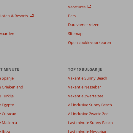
Vacatures
otels & Resorts
Pers
Duurzamer reizen
waarden
Sitemap
Open cookievoorkeuren
ST MINUTE
TOP 10 BULGARIJE
e Spanje
Vakantie Sunny Beach
e Griekenland
Vakantie Nessebar
 Turkije
Vakantie Zwarte zee
e Egypte
All inclusive Sunny Beach
e Curacao
All inclusive Zwarte Zee
e Mallorca
Last minute Sunny Beach
 Ibiza
Last minute Nessebar