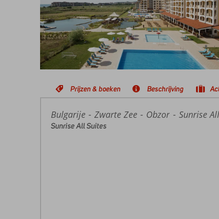
Prijzen & boeken
Beschrijving
Act
Bulgarije
Home
Zwarte Zee
Obzor
Sunrise Al
Sunrise All Suites