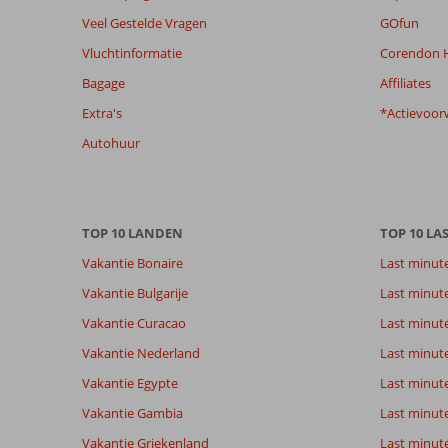
relevantie
Veel Gestelde Vragen
GOfun
van
Vluchtinformatie
Corendon H
de
getoonde
Bagage
Affiliates
beoordelingen
Extra's
*Actievoor
te
garanderen.
Autohuur
Meer
info
over
onze
TOP 10 LANDEN
TOP 10 LA
beoordelingen.
Vakantie Bonaire
Last minut
Vakantie Bulgarije
Last minut
Vakantie Curacao
Last minute
Vakantie Nederland
Last minut
Vakantie Egypte
Last minut
Vakantie Gambia
Last minut
Vakantie Griekenland
Last minute