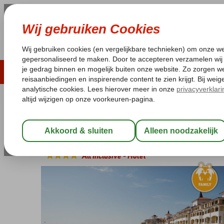
ZOMER 2026
LAST MINUTES
WIN
Pakketgarantie
Laagsteprijsgarantie*
Geen f
Bulgarije
Home
Zwarte Zee
Obzor
Sunrise All Suites
Sunrise All Suites
All Inclusive
-
Hotel