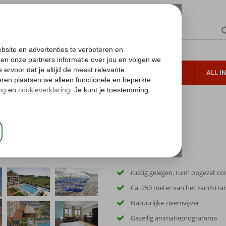
TERZON
ZONVAKANTIES
VERRE REIZEN
ALL I
ueltoeslag
Gratis annuleren*
rustig gelegen, ruim opgezet c
Ca. 250 meter van het zandstra
Natuurlijke zwemvijver
Gezellig animatieprogramma