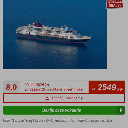
27-daagse
cruise only
Zeer goed
per intiem
8,0
30 okt 2026 (vr)
2549
6
va
p.p.
4*+
27 dagen (26 nachten)
alleen hotel
beoordelingen
Renaissance
Tot €50,- korting p.p.
Cruise
o.b.v.
Bekijk deze vakantie
volpension
& fooien
Voor “Service” krijgt Cruise Only van IJmuiden naar Curaçao een 8,7!
UNIEK: eigen