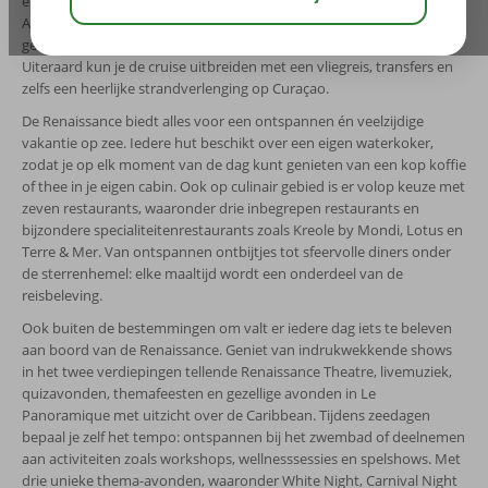
en Nederlandstalige reisbegeleiding. Ontdek prachtige eilanden zoals
Aruba, Bonaire, St. Maarten, Barbados, Guadeloupe en St. Lucia,
gecombineerd met het comfort van een modern cruiseschip.
Uiteraard kun je de cruise uitbreiden met een vliegreis, transfers en
zelfs een heerlijke strandverlenging op Curaçao.
De Renaissance biedt alles voor een ontspannen én veelzijdige
vakantie op zee. Iedere hut beschikt over een eigen waterkoker,
zodat je op elk moment van de dag kunt genieten van een kop koffie
of thee in je eigen cabin. Ook op culinair gebied is er volop keuze met
zeven restaurants, waaronder drie inbegrepen restaurants en
bijzondere specialiteitenrestaurants zoals Kreole by Mondi, Lotus en
Terre & Mer. Van ontspannen ontbijtjes tot sfeervolle diners onder
de sterrenhemel: elke maaltijd wordt een onderdeel van de
reisbeleving.
Ook buiten de bestemmingen om valt er iedere dag iets te beleven
aan boord van de Renaissance. Geniet van indrukwekkende shows
in het twee verdiepingen tellende Renaissance Theatre, livemuziek,
quizavonden, themafeesten en gezellige avonden in Le
Panoramique met uitzicht over de Caribbean. Tijdens zeedagen
bepaal je zelf het tempo: ontspannen bij het zwembad of deelnemen
aan activiteiten zoals workshops, wellnesssessies en spelshows. Met
drie unieke thema-avonden, waaronder White Night, Carnival Night