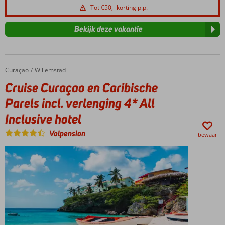
Tot €50,- korting p.p.
Bekijk deze vakantie
Curaçao
Cruise Curaçao en Caribische Parels incl. verlenging 4* All Inclusive hotel
Home
Willemstad
Cruise Curaçao en Caribische
Parels incl. verlenging 4* All
Inclusive hotel
Volpension
bewaar