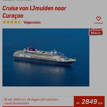
Cruise van IJmuiden naar
Curaçao
Volpension
bewaar
30 okt 2026 (vr)
28 dagen (26 nachten)
2849
va
p.p.
vanaf Amsterdam