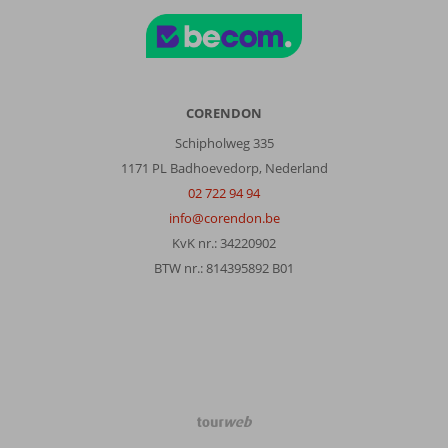
CORENDON
Schipholweg 335
1171 PL Badhoevedorp, Nederland
02 722 94 94
info@corendon.be
KvK nr.: 34220902
BTW nr.: 814395892 B01
TourWeb
©