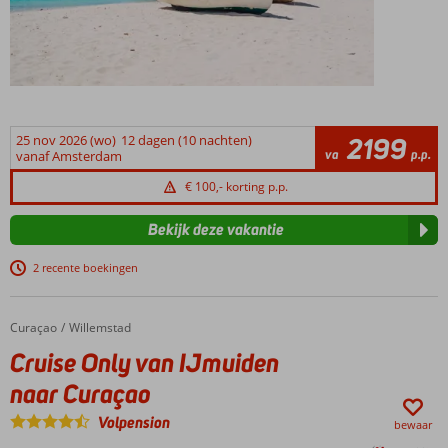
25 nov 2026 (wo)
12 dagen (10 nachten)
2199
va
p.p.
vanaf Amsterdam
€ 100,- korting p.p.
Bekijk deze vakantie
2 recente boekingen
Curaçao
Cruise Only van IJmuiden naar Curaçao
Home
Willemstad
Cruise Only van IJmuiden
naar Curaçao
Volpension
bewaar