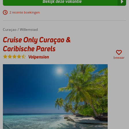
Bekijk deze vakantie
2 recente boekingen
Curaçao
Cruise Only Curaçao & Caribische Parels
Home
Willemstad
Cruise Only Curaçao &
Caribische Parels
Volpension
bewaar