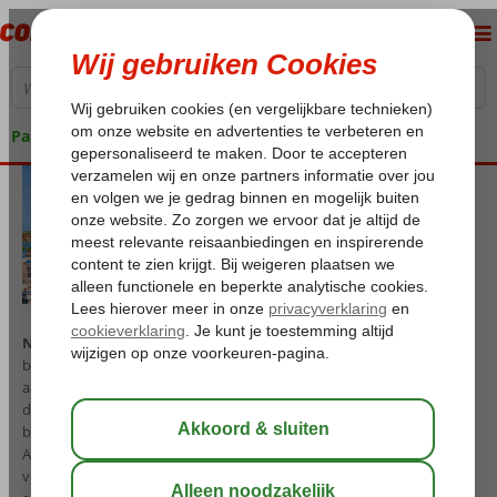
Pakketgarantie
NU ook Winter 2026/2027 boekbaar…
na een succesvol eerste jaar
bieden wij ook deze winter weer unieke cruises aan met vertrek en
aankomst vanaf Curaçao. Corendon heeft een exclusief contract met
de Engelse rederij Ambassador Cruise Line, waardoor je deze
bijzondere Caribbean cruises opnieuw vanuit Curaçao kunt beleven.
Aan boord van de 4*+ Renaissance geniet je van een volledig
verzorgde cruise op basis van volpension, inclusief verplichte fooien