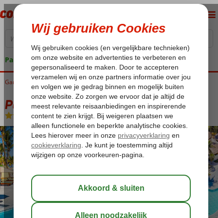
Pakketgarantie
Gambia
Home
West Gambia
Kotu
Palm Beach Resort
Palm Beach Resort
Logies en ontbijt
-
Hotel