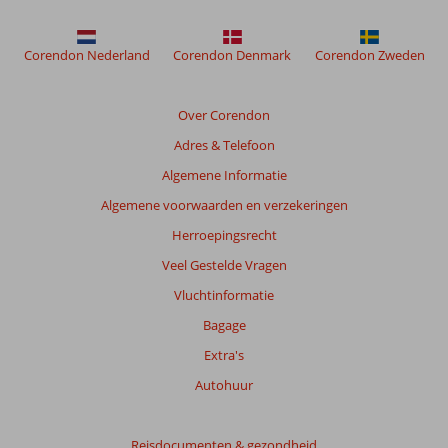
meer
weergegeven
om
Corendon Nederland
Corendon Denmark
Corendon Zweden
de
relevantie
van
Over Corendon
de
Adres & Telefoon
getoonde
beoordelingen
Algemene Informatie
te
Algemene voorwaarden en verzekeringen
garanderen.
Meer
Herroepingsrecht
info
Veel Gestelde Vragen
over
onze
Vluchtinformatie
beoordelingen.
Bagage
Extra's
Totale
score
Autohuur
Gebaseerd
op:
Reisdocumenten & gezondheid