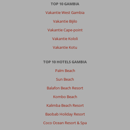
wel
TOP 10 GAMBIA
heel
Vakantie West Gambia
intens.
Bij
Vakantie Bijilo
het
Vakantie Cape-point
strand
van
Vakantie Kololi
het
Vakantie Kotu
hotel
zelf
werd
TOP 10 HOTELS GAMBIA
dit
Palm Beach
wel
gehandhaafd
Sun Beach
en
Balafon Beach Resort
kon
je
Kombo Beach
rustig
Kalimba Beach Resort
lezen
of
Baobab Holiday Resort
kletsen
Coco Ocean Resort & Spa
zonder