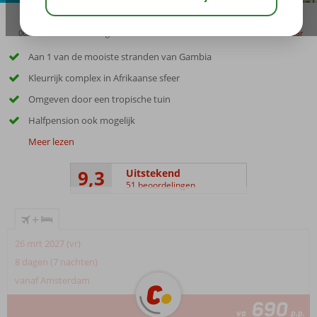
06:15
00:30
aug 32°
C
delen
bewaar
Aan 1 van de mooiste stranden van Gambia
Kleurrijk complex in Afrikaanse sfeer
Omgeven door een tropische tuin
Halfpension ook mogelijk
Meer lezen
9,3
Uitstekend
51 beoordelingen
+
26 mrt 2027 (vr)
8 dagen (7 nachten)
vanaf Amsterdam
690
va
p.p.