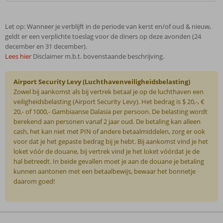
Let op: Wanneer je verblijft in de periode van kerst en/of oud & nieuw,
geldt er een verplichte toeslag voor de diners op deze avonden (24
december en 31 december).
Lees hier
Disclaimer m.b.t. bovenstaande beschrijving.
Airport Security Levy (Luchthavenveiligheidsbelasting)
Zowel bij aankomst als bij vertrek betaal je op de luchthaven een
veiligheidsbelasting (Airport Security Levy). Het bedrag is $ 20,-, €
20,- of 1000,- Gambiaanse Dalasia per persoon. De belasting wordt
berekend aan personen vanaf 2 jaar oud. De betaling kan alleen
cash, het kan niet met PIN of andere betaalmiddelen, zorg er ook
voor dat je het gepaste bedrag bij je hebt. Bij aankomst vind je het
loket vóór de douane, bij vertrek vind je het loket vóórdat je de
hal betreedt. In beide gevallen moet je aan de douane je betaling
kunnen aantonen met een betaalbewijs, bewaar het bonnetje
daarom goed!
De
beoordelingen