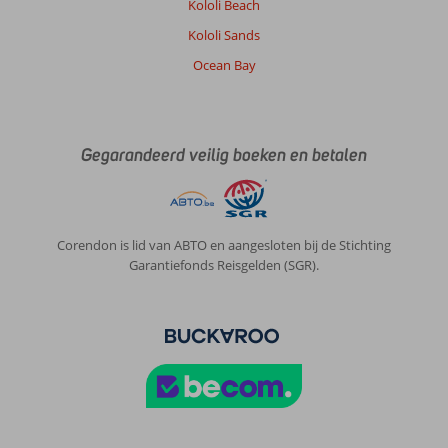
daarbij
Kololi Beach
gestoord
Kololi Sands
te
worden.
Ocean Bay
Over
Palm
Beach
Gegarandeerd veilig boeken en betalen
Resort:
Heel
fijn
mooi
Corendon is lid van ABTO en aangesloten bij de Stichting
Resort,
Garantiefonds Reisgelden (SGR).
fijne
ligbedjes,
groot
zwembad.
Kamers
zijn
klein
maar
hebben
wat