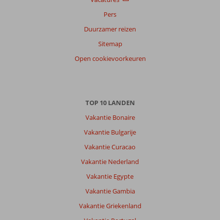
op
Pers
datum (nieuw > oud)
Duurzamer reizen
Sitemap
Anoniem
10
Open cookievoorkeuren
Nederland
Met vrienden
,
31 maart 2026
TOP 10 LANDEN
Niet
Vakantie Bonaire
heel
veel
Vakantie Bulgarije
van
Vakantie Curacao
de
kuststreek
Vakantie Nederland
gezien,
Vakantie Egypte
maar
in
Vakantie Gambia
vergelijking
Vakantie Griekenland
met
kololi