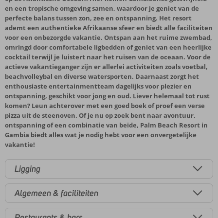
en een tropische omgeving samen, waardoor je geniet van de
perfecte balans tussen zon, zee en ontspanning. Het resort
ademt een authentieke Afrikaanse sfeer en biedt alle faciliteiten
voor een onbezorgde vakantie. Ontspan aan het ruime zwembad,
omringd door comfortabele ligbedden of geniet van een heerlijke
cocktail terwijl je luistert naar het ruisen van de oceaan. Voor de
actieve vakantieganger zijn er allerlei activiteiten zoals voetbal,
beachvolleybal en diverse watersporten. Daarnaast zorgt het
enthousiaste entertainmentteam dagelijks voor plezier en
ontspanning, geschikt voor jong en oud. Liever helemaal tot rust
komen? Leun achterover met een goed boek of proef een verse
pizza uit de steenoven. Of je nu op zoek bent naar avontuur,
ontspanning of een combinatie van beide, Palm Beach Resort in
Gambia biedt alles wat je nodig hebt voor een onvergetelijke
vakantie!
Ligging
Algemeen & faciliteiten
Restaurants & bars