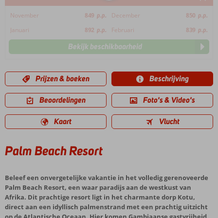
November
849
p.p.
December
850
p.p.
Januari
892
p.p.
Februari
839
p.p.
Bekijk beschikbaarheid
Prijzen & boeken
Beschrijving
Beoordelingen
Foto's & Video's
Kaart
Vlucht
Palm Beach Resort
Beleef een onvergetelijke vakantie in het volledig gerenoveerde
Palm Beach Resort, een waar paradijs aan de westkust van
Afrika. Dit prachtige resort ligt in het charmante dorp Kotu,
direct aan een idyllisch palmenstrand met een prachtig uitzicht
op de Atlantische Oceaan. Hier komen Gambiaanse gastvrijheid