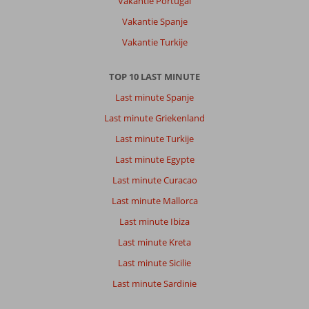
Vakantie Portugal
was
Vakantie Spanje
dit
strand
Vakantie Turkije
veel
rustiger
TOP 10 LAST MINUTE
en
mooier.
Last minute Spanje
Er
Last minute Griekenland
zijn
echt
Last minute Turkije
veel
Last minute Egypte
mensen
die
Last minute Curacao
iets
Last minute Mallorca
van
je
Last minute Ibiza
willen
Last minute Kreta
op
het
Last minute Sicilie
strand,
Last minute Sardinie
dat
was