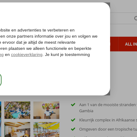
TERZON
ZONVAKANTIES
VERRE REIZEN
ALL I
ueltoeslag
Gratis annuleren*
Aan 1 van de mooiste stranden
Gambia
Kleurrijk complex in Afrikaanse 
Omgeven door een tropische tu