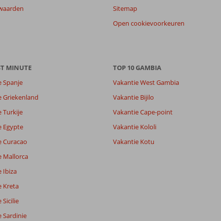
waarden
Sitemap
Open cookievoorkeuren
ST MINUTE
TOP 10 GAMBIA
e Spanje
Vakantie West Gambia
e Griekenland
Vakantie Bijilo
8,4
 Turkije
Vakantie Cape-point
8,9
lijk
9,0
e Egypte
Vakantie Kololi
it
8,7
e Curacao
Vakantie Kotu
e Mallorca
Filter reisgezelschap
Sorteren op
 Ibiza
Alle
datum (nieuw > oud)
e Kreta
Sicilie
 Sardinie