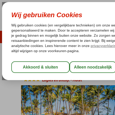
ZOMER 2026
LAST MINUTES
WIN
Pakketgarantie
Laagsteprijsgarantie*
Geen f
Gambia
Home
West Gambia
Kotu
Palm Beach Resort
Palm Beach Resort
Logies en ontbijt
-
Hotel