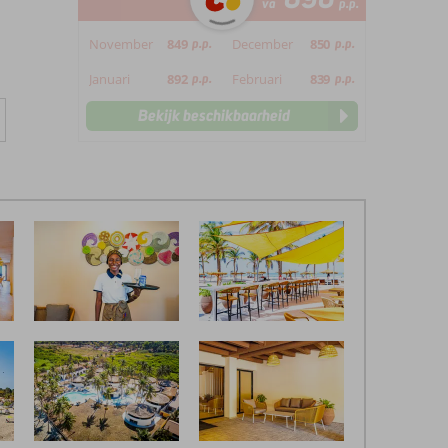
va
p.p.
November
849
p.p.
December
850
p.p.
Januari
892
p.p.
Februari
839
p.p.
Bekijk beschikbaarheid