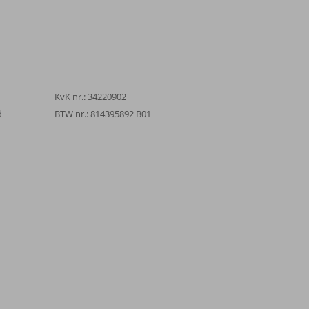
KvK nr.: 34220902
d
BTW nr.: 814395892 B01