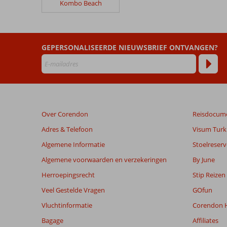
Kombo Beach
Palm
Beach
Resort
GEPERSONALISEERDE NIEUWSBRIEF ONTVANGEN?
Beoordelingen
die
ouder
zijn
dan
48
Over Corendon
Reisdocum
maanden
worden
Adres & Telefoon
Visum Turki
niet
Algemene Informatie
Stoelreserv
meer
weergegeven
Algemene voorwaarden en verzekeringen
By June
om
Herroepingsrecht
Stip Reizen
de
relevantie
Veel Gestelde Vragen
GOfun
van
Vluchtinformatie
Corendon H
de
getoonde
Bagage
Affiliates
beoordelingen