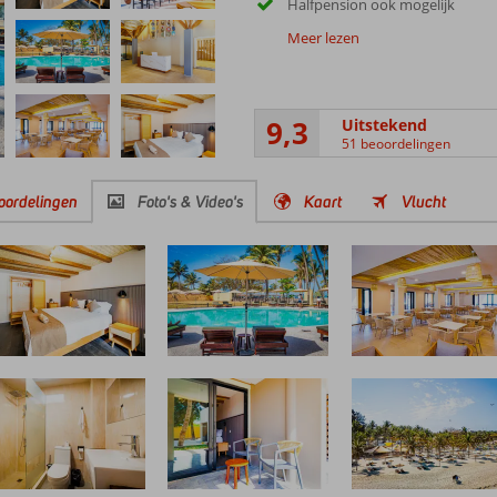
Halfpension ook mogelijk
Meer lezen
9,3
Uitstekend
51 beoordelingen
oordelingen
Foto's & Video's
Kaart
Vlucht