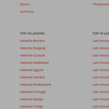
Extra's
*Actievoor
te
garanderen.
Autohuur
Meer
info
over
onze
TOP 10 LANDEN
TOP 10 LA
beoordelingen.
Vakantie Bonaire
Last minut
Totale score
Scoreverdeling
9,3
Vakantie Bulgarije
Last minut
Algemene indruk
9,3
Eten
Gebaseerd op:
Vakantie Curacao
Last minute
Ligging
9,4
Kamers
51
Uitstekend
Service
9,6
Kindvriende
Vakantie Nederland
Last minut
beoordelingen
Prijs/kwaliteit
9,2
Wifi kwalite
Vakantie Egypte
Last minut
Vakantie Gambia
Last minut
Ervaringen
Taal
Vakantie Griekenland
Last minute
van onze
Nederlands (BE + NL) (51)
Vakantie Portugal
klanten
Last minut
Vakantie Spanje
Last minute 
Vakantie Turkije
Last minute