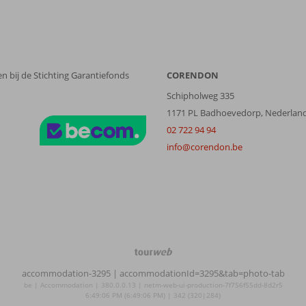
n bij de Stichting Garantiefonds
CORENDON
Schipholweg 335
1171 PL Badhoevedorp, Nederlan
02 722 94 94
info@corendon.be
TourWeb
©
accommodation-3295
| accommodationId=3295&tab=photo-tab
NetMatch
be | Accommodation | 380.0.0.13 | netm-web-ui-production-7f756f55dd-8d2r5
6:49:06 PM (6:49:06 PM) | 342 (320|284)