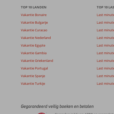
onze
TOP 10 LANDEN
TOP 10 LA
beoordelingen.
Vakantie Bonaire
Last minut
Totale score
Scoreverdeling
9,3
Vakantie Bulgarije
Last minut
Algemene indruk
9,3
Eten
Gebaseerd op:
Vakantie Curacao
Last minute
Ligging
9,4
Kamers
51
Uitstekend
Service
9,6
Kindvriende
Vakantie Nederland
Last minut
beoordelingen
Prijs/kwaliteit
9,2
Wifi kwalite
Vakantie Egypte
Last minut
Vakantie Gambia
Last minut
Ervaringen
Taal
Vakantie Griekenland
Last minute
van onze
Nederlands (BE + NL) (51)
Vakantie Portugal
klanten
Last minut
Vakantie Spanje
Last minute 
Vakantie Turkije
Last minute
10
Niet
Algemene indruk
10
heel
Ligging
10
Anoniem
veel
Service
10
Nederland
van
Gegarandeerd veilig boeken en betalen
Prijs/kwaliteit
10
de
Met vrienden
Eten
8