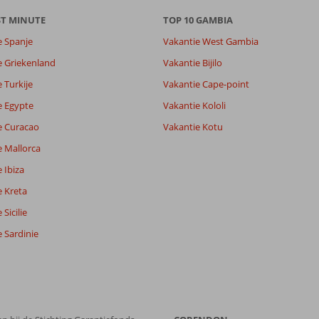
ST MINUTE
TOP 10 GAMBIA
e Spanje
Vakantie West Gambia
e Griekenland
Vakantie Bijilo
8,4
 Turkije
Vakantie Cape-point
8,9
lijk
9,0
e Egypte
Vakantie Kololi
it
8,7
e Curacao
Vakantie Kotu
e Mallorca
Filter reisgezelschap
Sorteren op
 Ibiza
Alle
datum (nieuw > oud)
e Kreta
Sicilie
 Sardinie