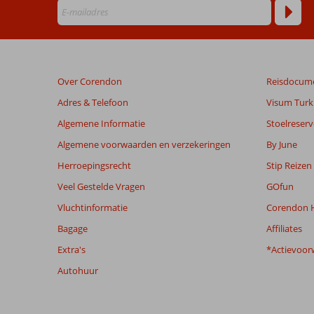
die
ouder
zijn
dan
48
Over Corendon
Reisdocum
maanden
worden
Adres & Telefoon
Visum Turki
niet
Algemene Informatie
Stoelreserv
meer
weergegeven
Algemene voorwaarden en verzekeringen
By June
om
Herroepingsrecht
Stip Reizen
de
relevantie
Veel Gestelde Vragen
GOfun
van
Vluchtinformatie
Corendon H
de
getoonde
Bagage
Affiliates
beoordelingen
Extra's
*Actievoor
te
garanderen.
Autohuur
Meer
info
over