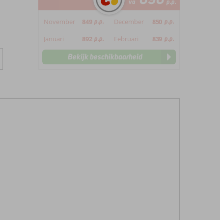
va
p.p.
November
849
p.p.
December
850
p.p.
Januari
892
p.p.
Februari
839
p.p.
Bekijk beschikbaarheid