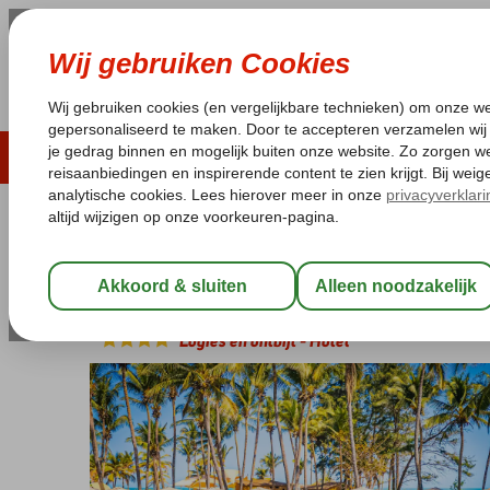
ZOMER 2026
LAST MINUTES
WIN
Pakketgarantie
Laagsteprijsgarantie*
Geen f
Gambia
Home
West Gambia
Kotu
Palm Beach Resort
Palm Beach Resort
Logies en ontbijt
-
Hotel