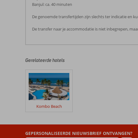
Banjul: ca. 40 minuten
De genoemde transfertijden zijn slechts ter indicatie en
De transfer naar je accommodatie is niet inbegrepen, maar
De
beoordelingen
zijn
door
Gerelateerde hotels
onze
klanten
geschreven
na
hun
verblijf
in
Kombo Beach
Palm
Beach
Resort
GEPERSONALISEERDE NIEUWSBRIEF ONTVANGEN?
Beoordelingen