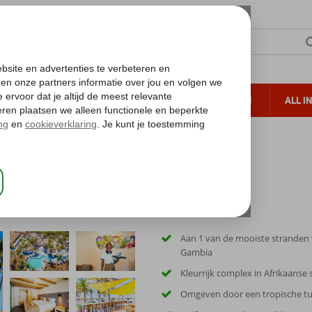
TERZON
ZONVAKANTIES
VERRE REIZEN
ALL I
ueltoeslag
Gratis annuleren*
Aan 1 van de mooiste stranden
Gambia
Kleurrijk complex in Afrikaanse 
Omgeven door een tropische tu