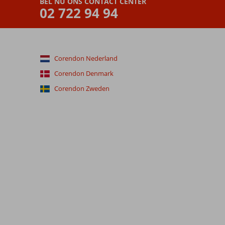
BEL NU ONS CONTACT CENTER
02 722 94 94
Corendon Nederland
Corendon Denmark
Corendon Zweden