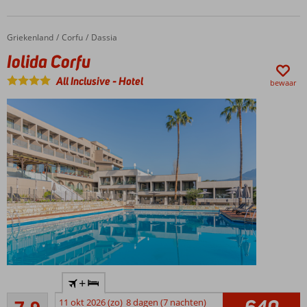
gelegen
Prachtige
Griekenland
Iolida Corfu
Home
Corfu
Dassia
zwembaden
Iolida Corfu
Halfpension
ook
All Inclusive
-
Hotel
bewaar
mogelijk
Winnaar
+
Hotel of
Goed
the year
11 okt 2026 (zo)
8 dagen (7 nachten)