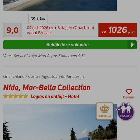
Only
+
Adult
Uitstekend
hotel;
1026
9,0
04 okt 2026 (zo)
8 dagen (7 nachten)
8
va
p.p.
min.
vanaf Brussel
beoordelingen
leeftijd
Bekijk deze vakantie
18 jaar
Op
Voor “Service” krijgt Mon Repos Palace een 9,5!
steenworp
afstand
van het
Griekenland
Nido, Mar-Bella Collection
Home
Corfu
Agios Ioannis Peristeron
strand
Nido, Mar-Bella Collection
Op ca.
1 km
Logies en ontbijt
-
Hotel
bewaar
van
Corfu-
Stad
Halfpension
ook
mogelijk