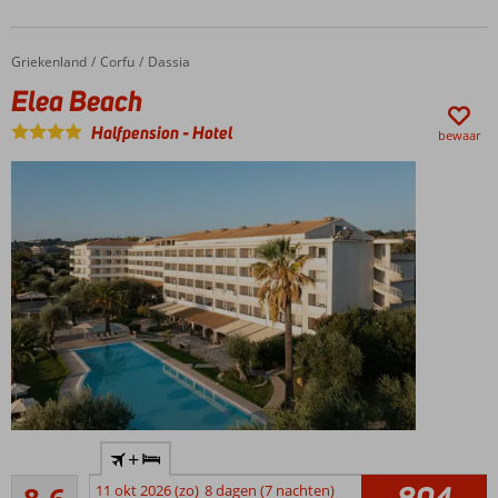
Spa
Center
Óók
Griekenland
Elea Beach
Home
Corfu
Dassia
kamers
Elea Beach
met privé
zwembad!
Halfpension
-
Hotel
bewaar
Half- of
Volpension
ook
mogelijk
Direct
+
aan
Aanrader
het
11 okt 2026 (zo)
8 dagen (7 nachten)