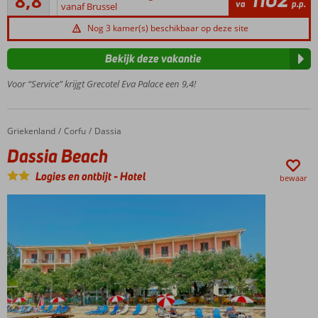
8,8
8
va
p.p.
keten
vanaf Brussel
beoordelingen
Gratis
Nog 3 kamer(s) beschikbaar op deze site
shuttleboot
tussen de 3
Bekijk deze vakantie
hotels van
de
Voor “Service” krijgt Grecotel Eva Palace een 9,4!
Grecotel-
keten (15/5-
15/9)
Griekenland
Dassia Beach
Home
Corfu
Dassia
Adembenemend
Dassia Beach
uitzicht over zee!
Gelegen op
Logies en ontbijt
-
Hotel
bewaar
het
schiereiland
Kommeno
Een
Rooftop
Spa
Center
All
Inclusive