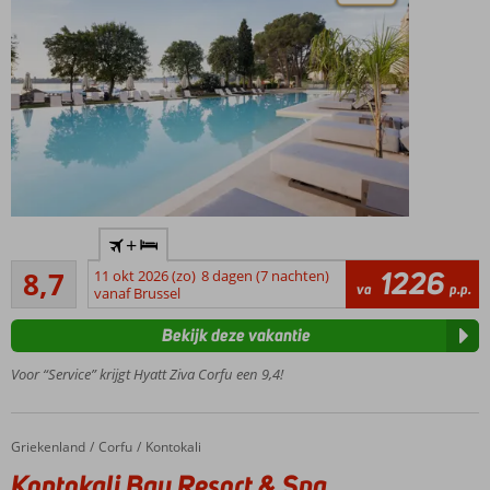
Modern
+
en luxe
Aanrader
hotel
1226
8,7
11 okt 2026 (zo)
8 dagen (7 nachten)
7
va
p.p.
vanaf Brussel
Preferred
beoordelingen
Club met
Bekijk deze vakantie
exclusieve
voordelen
Voor “Service” krijgt Hyatt Ziva Corfu een 9,4!
Aquapark
voor alle
leeftijden
Griekenland
Kontokali Bay Resort & Spa
Home
Corfu
Kontokali
Ultra All
Kontokali Bay Resort & Spa
inclusive