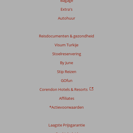
Bagage
Extra's
Autohuur
Reisdocumenten & gezondheid
Visum Turkije
Stoelreservering
By June
Stip Reizen
GOfun
Corendon Hotels & Resorts
Affiliates
*Actievoorwaarden
Laagste Prijsgarantie