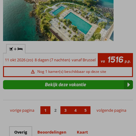
+
1516
11 okt 2026 (zo)
8 dagen (7 nachten)
vanaf Brussel
va
p.p.
Nog 1 kamer(s) beschikbaar op deze site
Bekijk deze vakantie
vorige pagina
1
2
3
4
5
volgende pagina
Overig
Beoordelingen
Kaart