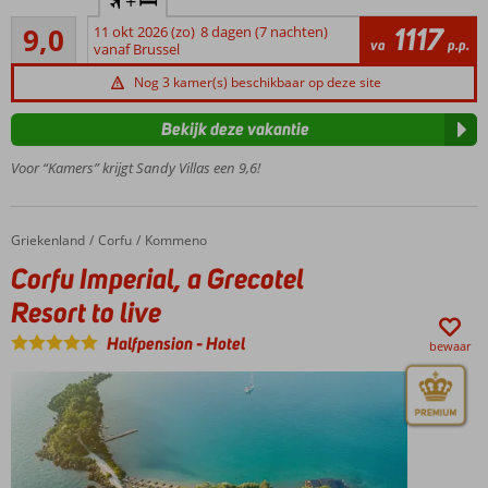
+
GSTC erkend
en oud
Uitstekend
duurzaamheidscertificaat
1117
9,0
11 okt 2026 (zo)
8 dagen (7 nachten)
5
va
p.p.
vanaf Brussel
Ruime keuze
beoordelingen
uit diverse
Nog 3 kamer(s) beschikbaar op deze site
comfortabele
kamertypes
Bekijk deze vakantie
Zeer
Voor “Kamers” krijgt Sandy Villas een 9,6!
ruime
villa’s
voor
maximaal
Griekenland
Corfu Imperial, a Grecotel Resort to live
Home
Corfu
Kommeno
6
Corfu Imperial, a Grecotel
personen
Resort to live
Volop
smullen
Halfpension
-
Hotel
bewaar
met
diverse
restaurants
Blijf in shape
dankzij diverse
sportfaciliteiten