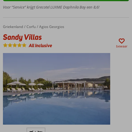
All
Voor “Service” krijgt Grecotel LUXME Daphnila Bay een 8,6!
Inclusive
Direct
aan
Griekenland
Sandy Villas
Home
Corfu
Agios Georgios
zee
Sandy Villas
Gratis
shuttleboot
All Inclusive
bewaar
tussen de 3
hotels van
de
Grecotel-
keten (15/5-
15/9)
Ca. 3
kilometer
van
Dassia
Comfortabele
kamers
Activiteiten
Accommodatie met een
voor jong