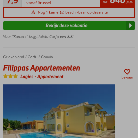
640
7,9
12
va
p.p.
award
vanaf Brussel
beoordelingen
Ideaal
Nog 1 kamer(s) beschikbaar op deze site
familiehotel
nabij het
Bekijk deze vakantie
strand
Voor “Kamers” krijgt Iolida Corfu een 8,8!
Gelegen
in het
centrum
van
Griekenland
Filippas Appartementen
Home
Corfu
Gouvia
Dassia
Filippas Appartementen
2
zwembaden,
Logies
-
Appartement
bewaar
1 met
kinderbad