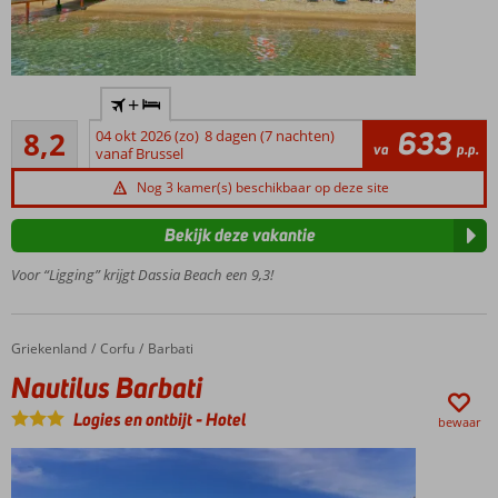
ook
mogelijk
Gelegen
+
in
Zeer goed
Dassia
633
8,2
04 okt 2026 (zo)
8 dagen (7 nachten)
47
va
p.p.
en aan
vanaf Brussel
beoordelingen
het
Nog 3 kamer(s) beschikbaar op deze site
strand
Kamers
Bekijk deze vakantie
met
zeezicht
Voor “Ligging” krijgt Dassia Beach een 9,3!
boekbaar
Halfpension
ook
Griekenland
Nautilus Barbati
Home
Corfu
Barbati
mogelijk
Nautilus Barbati
Logies en ontbijt
-
Hotel
bewaar