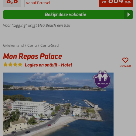
804
8,6
7
va
p.p.
strand
vanaf Brussel
beoordelingen
Perfect
Bekijk deze vakantie
voor
het
Voor “Ligging” krijgt Elea Beach een 9,9!
hele
gezin
Op
Griekenland
Mon Repos Palace
Home
Corfu
Corfu-Stad
loopafstand
Mon Repos Palace
van Dassia
All
Logies en ontbijt
-
Hotel
bewaar
Inclusive
ook
mogelijk