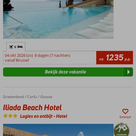
+
1235
04 okt 2026 (zo)
8 dagen (7 nachten)
va
p.p.
vanaf Brussel
Bekijk deze vakantie
Griekenland
Iliada Beach Hotel
Home
Corfu
Gouvia
Iliada Beach Hotel
Logies en ontbijt
-
Hotel
bewaar