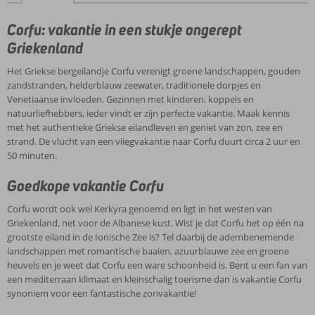
Corfu: vakantie in een stukje ongerept
Griekenland
Het Griekse bergeilandje Corfu verenigt groene landschappen, gouden
zandstranden, helderblauw zeewater, traditionele dorpjes en
Venetiaanse invloeden. Gezinnen met kinderen, koppels en
natuurliefhebbers, ieder vindt er zijn perfecte vakantie. Maak kennis
met het authentieke Griekse eilandleven en geniet van zon, zee en
strand. De vlucht van een vliegvakantie naar Corfu duurt circa 2 uur en
50 minuten.
Goedkope vakantie Corfu
Corfu wordt ook wel Kerkyra genoemd en ligt in het westen van
Griekenland, net voor de Albanese kust. Wist je dat Corfu het op één na
grootste eiland in de Ionische Zee is? Tel daarbij de adembenemende
landschappen met romantische baaien, azuurblauwe zee en groene
heuvels en je weet dat Corfu een ware schoonheid is. Bent u een fan van
een mediterraan klimaat en kleinschalig toerisme dan is vakantie Corfu
synoniem voor een fantastische zonvakantie!