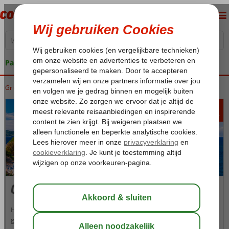
Pakketgarantie
Griekenland
Home
Corfu
319
va
p.p.
Corfu
Het Griekse bergeilandje Corfu verenigt groene landschappen,
gouden zandstranden, helderblauw zeewater, traditionele dorpjes