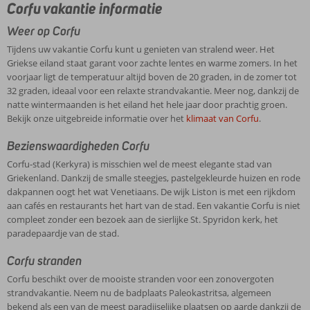
Corfu vakantie informatie
Weer op Corfu
Tijdens uw vakantie Corfu kunt u genieten van stralend weer. Het
Griekse eiland staat garant voor zachte lentes en warme zomers. In het
voorjaar ligt de temperatuur altijd boven de 20 graden, in de zomer tot
32 graden, ideaal voor een relaxte strandvakantie. Meer nog, dankzij de
natte wintermaanden is het eiland het hele jaar door prachtig groen.
Bekijk onze uitgebreide informatie over het
klimaat van Corfu
.
Bezienswaardigheden Corfu
Corfu-stad (Kerkyra) is misschien wel de meest elegante stad van
Griekenland. Dankzij de smalle steegjes, pastelgekleurde huizen en rode
dakpannen oogt het wat Venetiaans. De wijk Liston is met een rijkdom
aan cafés en restaurants het hart van de stad. Een vakantie Corfu is niet
compleet zonder een bezoek aan de sierlijke St. Spyridon kerk, het
paradepaardje van de stad.
Corfu stranden
Corfu beschikt over de mooiste stranden voor een zonovergoten
strandvakantie. Neem nu de badplaats Paleokastritsa, algemeen
bekend als een van de meest paradijselijke plaatsen op aarde dankzij de