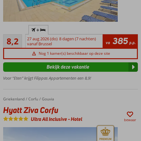
In het
+
centrum
Zeer goed
van
385
8,2
27 aug 2026 (do)
8 dagen (7 nachten)
89
va
p.p.
Gouvia
vanaf Brussel
beoordelingen
Ca.
Nog 1 kamer(s) beschikbaar op deze site
200
meter
Bekijk deze vakantie
van
het
Voor “Eten” krijgt Filippas Appartementen een 8,9!
strand
Kleinschalig
complex
Griekenland
Hyatt Ziva Corfu
Home
Corfu
Gouvia
Heerlijk
Hyatt Ziva Corfu
buitenzwembad
met
Ultra All Inclusive
-
Hotel
bewaar
zonneterras