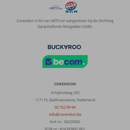
Corendon is lid van ABTO en aangesloten bij de Stichting
Garantiefonds Reisgelden (SGR).
CORENDON
Schipholweg 335
1171 PL Badhoevedorp, Nederland
02 722 94 94
info@corendon.be
KvK nr.: 34220902
BTW nr.: 814395892 B01