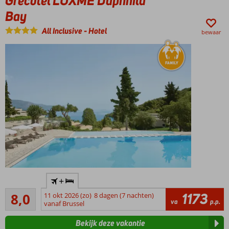
Grecotel LUXME Daphnila
in het
Bay
centrum
All Inclusive
-
Hotel
van
bewaar
Gouvia
Van de
+
bekende
Zeer goed
Grecotel
1173
8,0
11 okt 2026 (zo)
8 dagen (7 nachten)
5
va
p.p.
keten
vanaf Brussel
beoordelingen
Zeer
Bekijk deze vakantie
uitgebreide