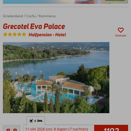
Griekenland
Grecotel Eva Palace
Home
Corfu
Kommeno
Grecotel Eva Palace
Halfpension
-
Hotel
bewaar
Van de
+
bekende
Aanrader
Grecotel
1102
11 okt 2026 (zo)
8 dagen (7 nachten)