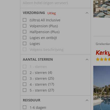
Alleen hotel (eigen vervoer)
VERZORGING
Uitleg
(Ultra) All Inclusive
Volpension (Plus)
Halfpension (Plus)
Logies en ontbijt
Logies
Griekenla
Kerkyra Blue
Home
Volgens beschrijving
Kerky
AANTAL STERREN
1 - sterren
(4)
2 - sterren
(25)
3 - sterren
(17)
4 - sterren
(27)
5 - sterren
REISDUUR
1-6 dagen