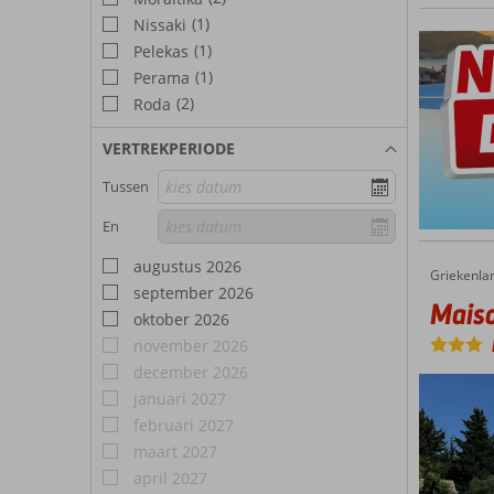
vakanti
(1)
Nissaki
(1)
Pelekas
(1)
Perama
(2)
Roda
VERTREKPERIODE
Tussen
En
augustus 2026
Griekenla
Maison 
Home
september 2026
Maiso
oktober 2026
november 2026
december 2026
januari 2027
februari 2027
maart 2027
april 2027