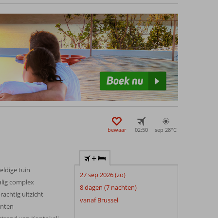
pzichte van het strand, restaurants en het centrum.
bewaar
02:50
sep 28°
C
+
ldige tuin
27 sep 2026 (zo)
alig complex
8 dagen (7 nachten)
rachtig uitzicht
vanaf Brussel
enten