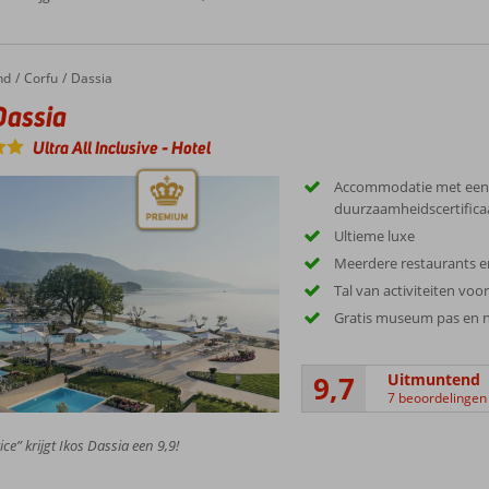
nd
Corfu
Dassia
Dassia
Ultra All Inclusive
-
Hotel
Accommodatie met een
duurzaamheidscertifica
Ultieme luxe
Meerdere restaurants e
Tal van activiteiten voo
Gratis museum pas en n
9,7
Uitmuntend
7 beoordelingen
ce” krijgt Ikos Dassia een 9,9!