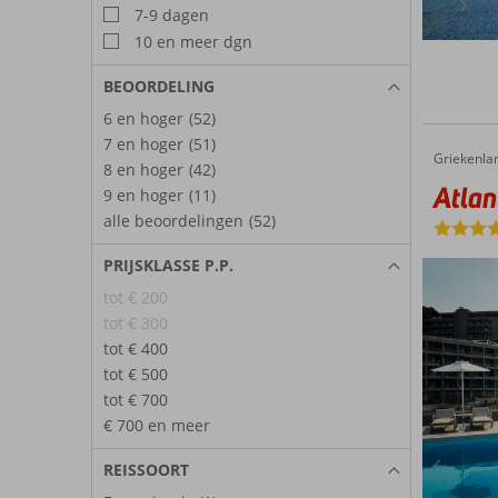
7-9 dagen
10 en meer dgn
BEOORDELING
6 en hoger
(52)
7 en hoger
(51)
Griekenla
Atlantica Nissaki Beach
Home
8 en hoger
(42)
Atlan
9 en hoger
(11)
alle beoordelingen
(52)
PRIJSKLASSE P.P.
tot € 200
tot € 300
tot € 400
tot € 500
tot € 700
€ 700 en meer
REISSOORT