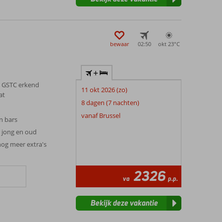
bewaar
02:50
okt 23°
C
+
 GSTC erkend
11 okt 2026 (zo)
at
8 dagen (7 nachten)
vanaf Brussel
n bars
r jong en oud
og meer extra's
2326
va
p.p.
Bekijk deze vakantie