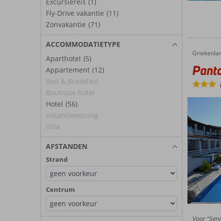
Excursiereis
(1)
Fly-Drive vakantie
(11)
Zonvakantie
(71)
ACCOMMODATIETYPE
Griekenla
Pantokrator Hotel
Home
Aparthotel
(5)
Panto
Appartement
(12)
Bed & Breakfast
Boutique hotel
Hotel
(56)
Vakantiewoning
Villa
AFSTANDEN
Strand
Centrum
Voor “Serv