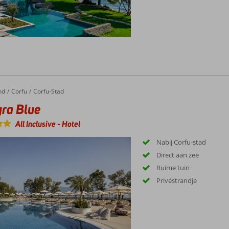
nd
Corfu
Corfu-Stad
ra Blue
All Inclusive
-
Hotel
Nabij Corfu-stad
Direct aan zee
Ruime tuin
Privéstrandje