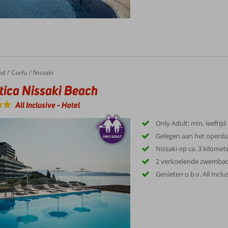
nd
Corfu
Nissaki
tica Nissaki Beach
All Inclusive
-
Hotel
Only Adult; min. leeftijd
Gelegen aan het openba
Nissaki op ca. 3 kilomet
2 verkoelende zwembad
Genieten o.b.v. All Inclu