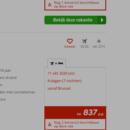
Nog 1 kamer(s) beschikbaar
op deze site
Bekijk deze vakantie
bewaar
02:50
okt 23°
C
+
 16 jaar
11 okt 2026 (zo)
re strand
8 dagen (7 nachten)
er
vanaf Brussel
en met zonneterras
sive
837
va
p.p.
Nog 2 kamer(s) beschikbaar
op deze site