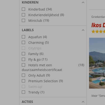
KINDEREN
(34)
Kinderbad
(8)
Kindvriendelijkheid
Griekenla
Ikos Dassia
Home
(19)
Miniclub
Ikos 
LABELS
(4)
Aquafun
(5)
Charming
Citytrips
(6)
Family
(11)
Fly & go
(18)
Hotels met een
duurzaamheidscertificaat
(9)
Only Adult
(9)
Premium Selection
Swim-up
(1)
Trendy
Voor “Servi
ACTIES