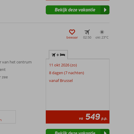
Bekijk deze vakantie
bewaar
02:50
okt 23°
C
+
er van het centrum
11 okt 2026 (zo)
ent
8 dagen (7 nachten)
r zee
vanaf Brussel
549
va
p.p.
n
Bekijk deze vakantie