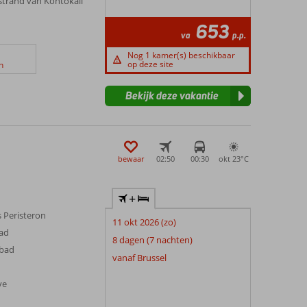
dstrand van Kontokali
653
va
p.p.
Nog 1 kamer(s) beschikbaar
op deze site
n
Bekijk deze vakantie
bewaar
02:50
00:30
okt 23°
C
+
s Peristeron
11 okt 2026 (zo)
bad
8 dagen (7 nachten)
mbad
vanaf Brussel
ve