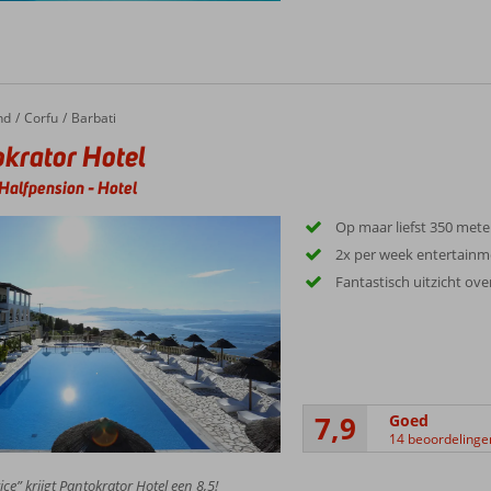
nd
Corfu
Barbati
krator Hotel
Halfpension
-
Hotel
Op maar liefst 350 met
2x per week entertainm
Fantastisch uitzicht ove
7,9
Goed
14 beoordelinge
ice” krijgt Pantokrator Hotel een 8,5!