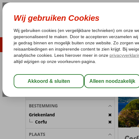
ZOMER 2026
LAST MINUTES
WIN
Pakketgarantie
Laagsteprijsgarantie*
Geen f
REISGEZELSCHAP
Griekenla
Home
Kamer 1:
2 Personen
Wijzig Reisgezelschap
BESTEMMING
Griekenland
Corfu
PLAATS
Corf