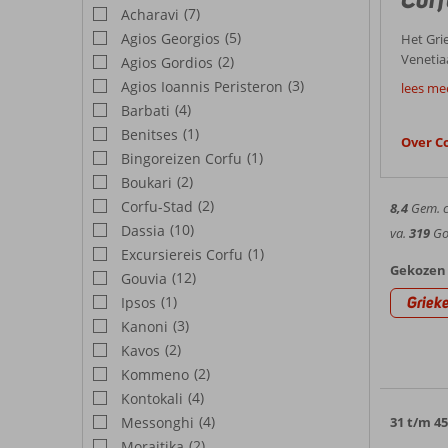
(7)
Acharavi
(5)
Agios Georgios
Het Gri
Venetiaanse invloeden. Gezinnen met kinderen,
(2)
Agios Gordios
Goed
authenti
(3)
Agios Ioannis Peristeron
lees me
(4)
Barbati
Corfu w
(1)
Benitses
grootst
Over C
Corfu
heuvels
(1)
Bingoreizen Corfu
Corfu s
(2)
Boukari
Weer 
(2)
Corfu-Stad
8,4
Gem. ci
Tijdens
(10)
Dassia
va.
319
Goe
voorjaar
(1)
Excursiereis Corfu
Bezie
de natt
Gekozen 
(12)
Gouvia
Corfu-s
(1)
Griek
Ipsos
dakpann
(3)
Kanoni
Corfu 
niet co
(2)
Kavos
Corfu beschik
(2)
Kommeno
een van
(4)
Kontokali
Hote
van Ips
(4)
Messonghi
31 t/m 4
ook het
Corendo
ook op 
(2)
Moraitika