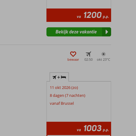
1200
va
p.p.
Bekijk deze vakantie
bewaar
02:50
okt 23°
C
+
11 okt 2026 (zo)
8 dagen (7 nachten)
vanaf Brussel
1003
va
p.p.