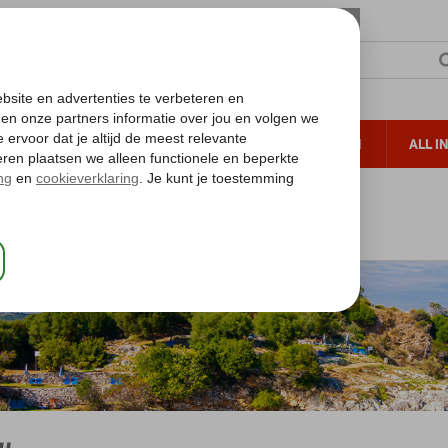
TERZON
ZONVAKANTIES
VERRE REIZEN
ALL I
ueltoeslag
Gratis annuleren*
nd
Corfu
u