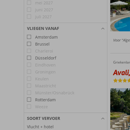
mei 2027
juni 2027
juli 2027
VLIEGEN VANAF
Amsterdam
Voor “Alge
Brussel
Charleroi
Düsseldorf
Griekenla
Avali, Mar-Bella Collection
Home
Eindhoven
Avali
Groningen
Keulen
Maastricht
Münster/Osnabrück
Rotterdam
Weeze
SOORT VERVOER
Vlucht + hotel