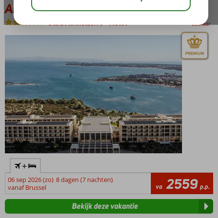
Akra Didim Resort & Spa
Ultra All Inclusive
-
Hotel
bewaar
+
06 sep 2026 (zo)
8 dagen (7 nachten)
2559
va
p.p.
vanaf Brussel
Bekijk deze vakantie