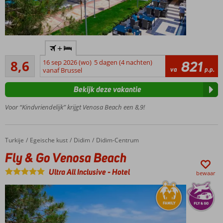
Geweldig
+
vakantieadres
Aanrader
voor het hele
8,6
16 sep 2026 (wo)
5 dagen (4 nachten)
821
28
va
p.p.
gezin
vanaf Brussel
beoordelingen
Direct aan
Bekijk deze vakantie
het
privéstrand
Voor “Kindvriendelijk” krijgt Venosa Beach een 8,9!
3
zwembaden,
glijbanen en
Turkije
Fly & Go Venosa Beach
Home
Egeische kust
Didim
Didim-Centrum
kinderbad
Fly & Go Venosa Beach
Winnaar
Hotel of
Ultra All Inclusive
-
Hotel
bewaar
the year
award