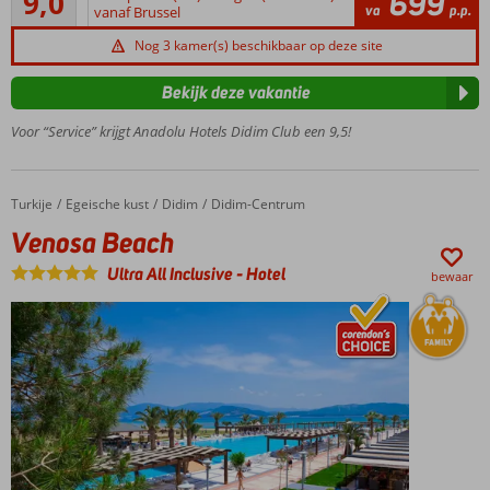
9,0
699
14
va
p.p.
vanaf Brussel
Ligt in
beoordelingen
Altinkum
Nog 3 kamer(s) beschikbaar op deze site
Zwembad
met
Bekijk deze vakantie
glijbanen
Voor “Service” krijgt Anadolu Hotels Didim Club een 9,5!
en een
relaxbad
Winnaar
Hotel of
Turkije
Venosa Beach
Home
Egeische kust
Didim
Didim-Centrum
the year
Venosa Beach
award
Ultra All Inclusive
-
Hotel
bewaar