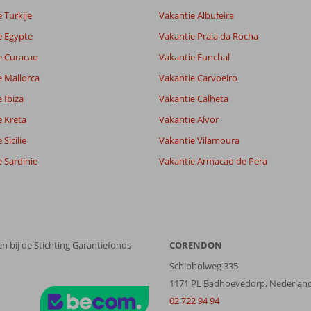
 Turkije
Vakantie Albufeira
e Egypte
Vakantie Praia da Rocha
e Curacao
Vakantie Funchal
e Mallorca
Vakantie Carvoeiro
 Ibiza
Vakantie Calheta
e Kreta
Vakantie Alvor
Sicilie
Vakantie Vilamoura
 Sardinie
Vakantie Armacao de Pera
n bij de Stichting Garantiefonds
CORENDON
Schipholweg 335
1171 PL Badhoevedorp, Nederlan
02 722 94 94