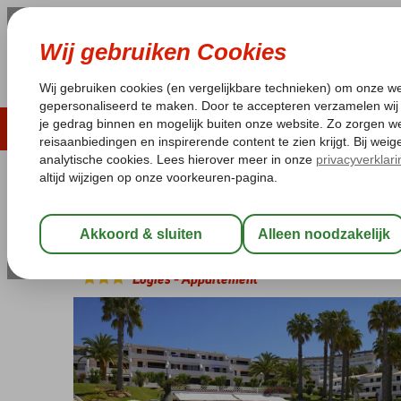
ZOMER 2026
LAST MINUTES
WIN
Pakketgarantie
Laagsteprijsgarantie*
Geen f
Portugal
Home
Algarve
Albufeira
Cheerfulway Vila Alba
Cheerfulway Vila Alba
Logies
-
Appartement