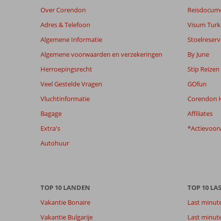
48
Over Corendon
Reisdocum
maanden
worden
Adres & Telefoon
Visum Turki
niet
Algemene Informatie
Stoelreserv
meer
weergegeven
Algemene voorwaarden en verzekeringen
By June
om
Herroepingsrecht
Stip Reizen
de
relevantie
Veel Gestelde Vragen
GOfun
van
Vluchtinformatie
Corendon H
de
getoonde
Bagage
Affiliates
beoordelingen
Extra's
*Actievoor
te
garanderen.
Autohuur
Meer
info
over
onze
TOP 10 LANDEN
TOP 10 LA
beoordelingen.
Vakantie Bonaire
Last minut
Vakantie Bulgarije
Last minut