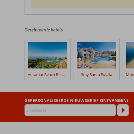
De
beoordelingen
zijn
door
Gerelateerde hotels
onze
klanten
geschreven
na
hun
verblijf
in
Auramar Beach Resort
Smy Santa Eulalia
Cheerfulway
Vila
Alba
GEPERSONALISEERDE NIEUWSBRIEF ONTVANGEN?
Beoordelingen
die
ouder
zijn
dan