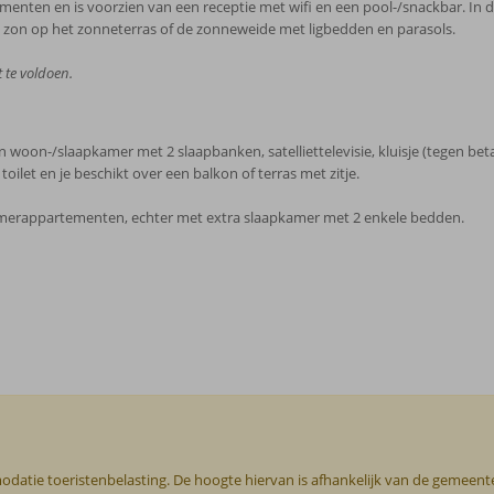
enten en is voorzien van een receptie met wifi en een pool-/snackbar. In d
e zon op het zonneterras of de zonneweide met ligbedden en parasols.
t te voldoen.
woon-/slaapkamer met 2 slaapbanken, satelliettelevisie, kluisje (tegen bet
et en je beschikt over een balkon of terras met zitje.
amerappartementen, echter met extra slaapkamer met 2 enkele bedden.
odatie toeristenbelasting. De hoogte hiervan is afhankelijk van de gemeente o