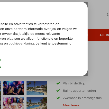
TERZON
ZONVAKANTIES
VERRE REIZEN
ALL I
ueltoeslag
Gratis annuleren*
Vlak bij de Strip
Ruime appartementen
Zwembad in prachtige tuin
Meer lezen