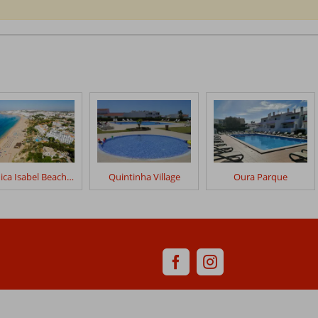
Monica Isabel Beach Club
Quintinha Village
Oura Parque