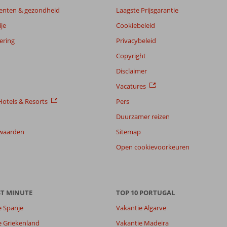
enten & gezondheid
Laagste Prijsgarantie
je
Cookiebeleid
ering
Privacybeleid
Copyright
Disclaimer
Vacatures
otels & Resorts
Pers
Duurzamer reizen
waarden
Sitemap
Open cookievoorkeuren
ST MINUTE
TOP 10 PORTUGAL
e Spanje
Vakantie Algarve
e Griekenland
Vakantie Madeira