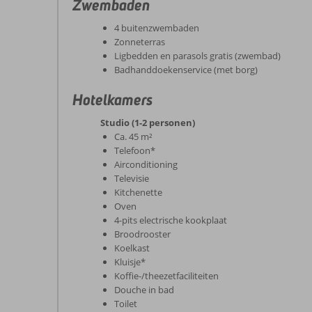
Zwembaden
4 buitenzwembaden
Zonneterras
Ligbedden en parasols gratis (zwembad)
Badhanddoekenservice (met borg)
Hotelkamers
Studio (1-2 personen)
Ca. 45 m²
Telefoon*
Airconditioning
Televisie
Kitchenette
Oven
4-pits electrische kookplaat
Broodrooster
Koelkast
Kluisje*
Koffie-/theezetfaciliteiten
Douche in bad
Toilet