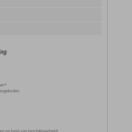
ing
gen*
 aangeboden
en op basis van beschikbaarheid)