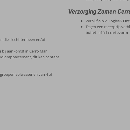
Verzorging Zomer: Cerr
Verblijf o.b.v. Logies& Ont
Tegen een meerprijs verbli
buffet- of à-la-cartevorm
 die slecht ter been en/of
e bij aankomst in Cerro Mar
tudio/appartement, dit kan contant
j groepen volwassenen van 4 of