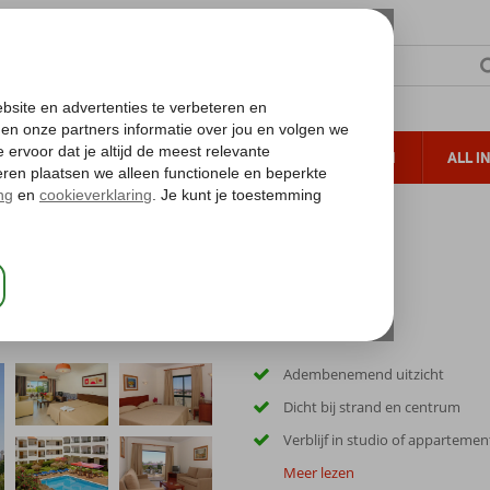
TERZON
ZONVAKANTIES
VERRE REIZEN
ALL I
ueltoeslag
Gratis annuleren*
Adembenemend uitzicht
Dicht bij strand en centrum
Verblijf in studio of appartemen
Meer lezen