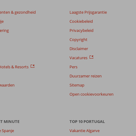
enten & gezondheid
Laagste Prijsgarantie
je
Cookiebeleid
ering
Privacybeleid
Copyright
Disclaimer
Vacatures
otels & Resorts
Pers
Duurzamer reizen
waarden
Sitemap
Open cookievoorkeuren
ST MINUTE
TOP 10 PORTUGAL
e Spanje
Vakantie Algarve