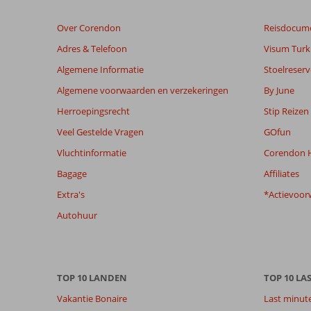
dan
48
Over Corendon
Reisdocum
maanden
worden
Adres & Telefoon
Visum Turki
niet
Algemene Informatie
Stoelreserv
meer
weergegeven
Algemene voorwaarden en verzekeringen
By June
om
Herroepingsrecht
Stip Reizen
de
relevantie
Veel Gestelde Vragen
GOfun
van
Vluchtinformatie
Corendon H
de
getoonde
Bagage
Affiliates
beoordelingen
Extra's
*Actievoor
te
garanderen.
Autohuur
Meer
info
over
onze
TOP 10 LANDEN
TOP 10 LA
beoordelingen.
Vakantie Bonaire
Last minut