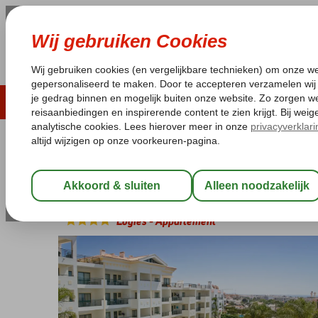
ZOMER 2026
LAST MINUTES
WIN
Pakketgarantie
Laagsteprijsgarantie*
Geen f
Portugal
Home
Algarve
Albufeira
Cerro Mar Atlantico
Cerro Mar Atlantico
Logies
-
Appartement