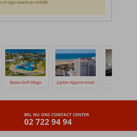
f regio waarin je verblijft.
Balaia Golf Village
Jupiter Algarve Hotel
Vila Gale Lag
BEL NU ONS CONTACT CENTER
02 722 94 94