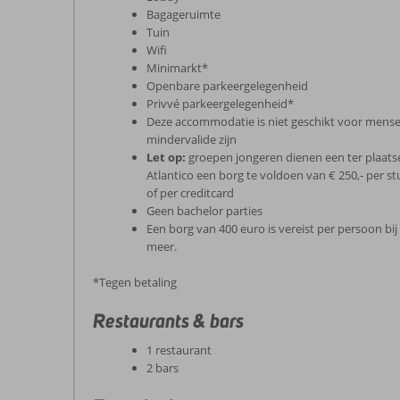
Bagageruimte
Tuin
Wifi
Minimarkt*
Openbare parkeergelegenheid
Privvé parkeergelegenheid*
Deze accommodatie is niet geschikt voor mensen
mindervalide zijn
Let op:
groepen jongeren dienen een ter plaats
Atlantico een borg te voldoen van € 250,- per s
of per creditcard
Geen bachelor parties
Een borg van 400 euro is vereist per persoon bi
meer.
*Tegen betaling
Restaurants & bars
1 restaurant
2 bars