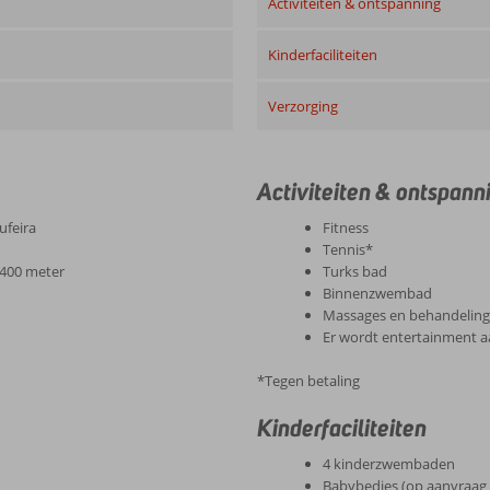
Activiteiten & ontspanning
Kinderfaciliteiten
Verzorging
Activiteiten & ontspann
ufeira
Fitness
Tennis*
. 400 meter
Turks bad
Binnenzwembad
Massages en behandelin
Er wordt entertainment
*Tegen betaling
Kinderfaciliteiten
4 kinderzwembaden
Babybedjes (op aanvraag 