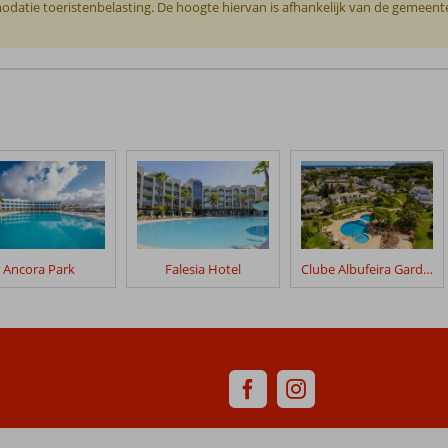
odatie toeristenbelasting. De hoogte hiervan is afhankelijk van de gemeente o
Ancora Park
Falesia Hotel
Clube Albufeira Garden Village