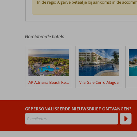
In de regio Algarve betaal je bij aankomst in de accomm
De
beoordelingen
zijn
door
Gerelateerde hotels
onze
klanten
geschreven
na
hun
verblijf
in
AP Adriana Beach Resort
Vila Gale Cerro Alagoa
Cerro
Mar
Atlantico
GEPERSONALISEERDE NIEUWSBRIEF ONTVANGEN?
Beoordelingen
die
ouder
zijn