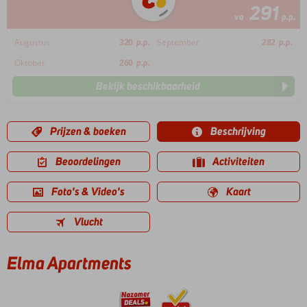
291
va
p.p.
Augustus
320
p.p.
September
282
p.p.
Oktober
260
p.p.
Bekijk beschikbaarheid
Prijzen & boeken
Beschrijving
Beoordelingen
Activiteiten
Foto's & Video's
Kaart
Vlucht
Elma Apartments