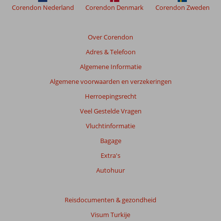
Corendon Nederland
Corendon Denmark
Corendon Zweden
Beoordelingen
die
ouder
Over Corendon
zijn
Adres & Telefoon
dan
48
Algemene Informatie
maanden
Algemene voorwaarden en verzekeringen
worden
niet
Herroepingsrecht
meer
Veel Gestelde Vragen
weergegeven
om
Vluchtinformatie
de
Bagage
relevantie
van
Extra's
de
Autohuur
getoonde
beoordelingen
te
Reisdocumenten & gezondheid
garanderen.
Meer
Visum Turkije
info