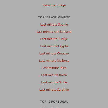
Albufeira
Vakantie Turkije
is
wel
TOP 10 LAST MINUTE
heel
erg
Last minute Spanje
in
Last minute Griekenland
Engelse
hand
Last minute Turkije
.
Last minute Egypte
Dat
merk
Last minute Curacao
je
Last minute Mallorca
heel
erg
Last minute Ibiza
in
Last minute Kreta
de
oude
Last minute Sicilie
stad
Last minute Sardinie
‘s
avonds
.
TOP 10 PORTUGAL
Maar