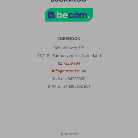
naar
de
oude
stad
gegaan
daar
CORENDON
heb
Schipholweg 335
je
leuke
1171 PL Badhoevedorp, Nederland
winkeltjes
02 722 94 94
en
info@corendon.be
restaurants.
KvK nr.: 34220902
Over
BTW nr.: 814395892 B01
Elma
Apartments:
De
appartement
zijn
heel
eenvoudig
TourWeb
ingericht