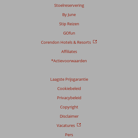
Stoelreservering
over
onze
By June
beoordelingen.
Stip Reizen
GOfun
Totale
score
Corendon Hotels & Resorts
Gebaseerd
Affiliates
op:
*Actievoorwaarden
127
beoordelingen
Laagste Prijsgarantie
Cookiebeleid
Scoreverdeling
Privacybeleid
Algemene indruk
8,1
Eten
8,4
Ligging
8,6
Kamers
8,2
Copyright
Service
8,0
Kindvriendelijk
7,2
Disclaimer
Prijs/kwaliteit
8,4
Wifi kwaliteit
6,7
Vacatures
Ervaringen
Pers
van