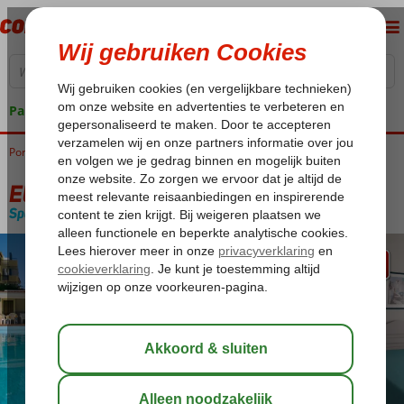
Pakketgarantie
Portugal
Home
Algarve
Albufeira
Elma Apartments
Elma Apartments
Special category
Logies
-
Aparthotel