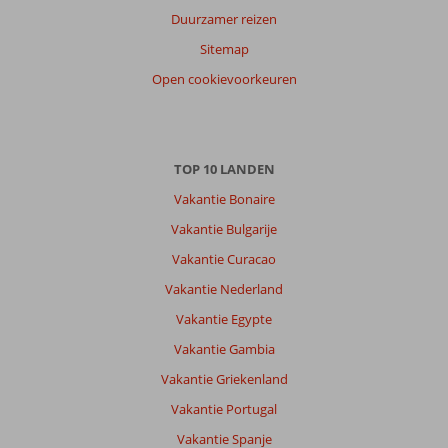
onze
Duurzamer reizen
klanten
Sitemap
Taal
Open cookievoorkeuren
Nederlands (BE + NL) (124)
Filter
reisgezelschap
Alle
TOP 10 LANDEN
Sorteren
Vakantie Bonaire
op
Vakantie Bulgarije
datum (nieuw > oud)
Vakantie Curacao
Vakantie Nederland
Elisabeth
9,0
Nederland
Vakantie Egypte
Met vrienden
Vakantie Gambia
,
21 juni 2026
Vakantie Griekenland
Vakantie Portugal
Over
Vakantie Spanje
Albufeira: