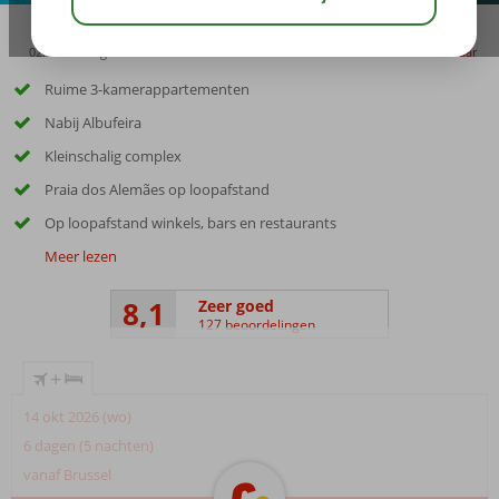
02:45
aug 32°
C
delen
bewaar
Ruime 3-kamerappartementen
Nabij Albufeira
Kleinschalig complex
Praia dos Alemães op loopafstand
Op loopafstand winkels, bars en restaurants
Meer lezen
8,1
Zeer goed
127 beoordelingen
+
14 okt 2026 (wo)
6 dagen (5 nachten)
vanaf Brussel