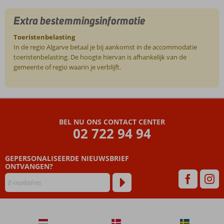
Extra bestemmingsinformatie
Toeristenbelasting
In de regio Algarve betaal je bij aankomst in de accommodatie
toeristenbelasting. De hoogte hiervan is afhankelijk van de
gemeente of regio waarin je verblijft.
De
beoordelingen
zijn
BEL NU ONS CONTACT CENTER
door
02 722 94 94
onze
klanten
geschreven
GEPERSONALISEERDE NIEUWSBRIEF
na
ONTVANGEN?
hun
verblijf
in
Elma
Apartments