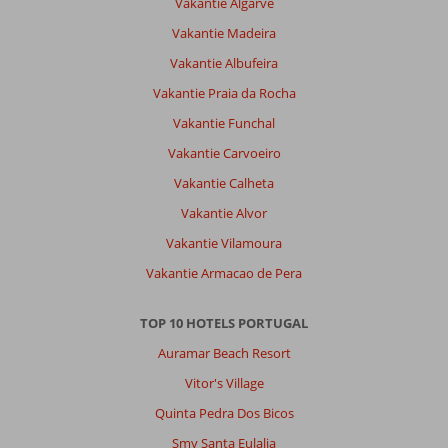
Vakantie Algarve
overdag
op
Vakantie Madeira
strand
Vakantie Albufeira
merk
je
Vakantie Praia da Rocha
daar
Vakantie Funchal
niks
van
Vakantie Carvoeiro
.
Vakantie Calheta
Het
strand
Vakantie Alvor
is
Vakantie Vilamoura
schoon
en
Vakantie Armacao de Pera
bedjes
zijn
TOP 10 HOTELS PORTUGAL
20
euro
Auramar Beach Resort
voor
Vitor's Village
2
en
Quinta Pedra Dos Bicos
een
Smy Santa Eulalia