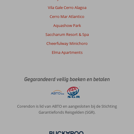
parasol.
Drankjes
Vila Gale Cerro Alagoa
en
Cerro Mar Atlantico
eten
worden
Aquashow Park
gebracht
Saccharum Resort & Spa
naar
je
Cheerfulway Minichoro
plekje
Elma Apartments
als
je
dat
wilt
Gegarandeerd veilig boeken en betalen
.
Wij
zijn
elke
avond
Corendon is lid van ABTO en aangesloten bij de Stichting
met
Garantiefonds Reisgelden (SGR).
uber
(4,50
euro
)