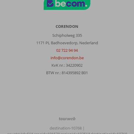
CORENDON
Schipholweg 335
1171 PL Badhoevedorp, Nederland
02 722 94 94
info@corendon.be
KvK nr.: 34220902
BTW nr.: 814395892 B01
TourWeb
©
destination-10768
|
NetMatch