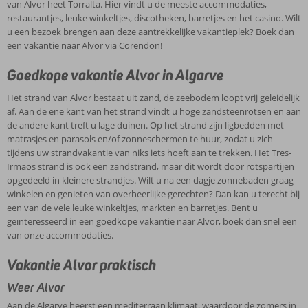
van Alvor heet Torralta. Hier vindt u de meeste accommodaties,
restaurantjes, leuke winkeltjes, discotheken, barretjes en het casino. Wilt
u een bezoek brengen aan deze aantrekkelijke vakantieplek? Boek dan
een vakantie naar Alvor via Corendon!
Goedkope vakantie Alvor in Algarve
Het strand van Alvor bestaat uit zand, de zeebodem loopt vrij geleidelijk
af. Aan de ene kant van het strand vindt u hoge zandsteenrotsen en aan
de andere kant treft u lage duinen. Op het strand zijn ligbedden met
matrasjes en parasols en/of zonneschermen te huur, zodat u zich
tijdens uw strandvakantie van niks iets hoeft aan te trekken. Het Tres-
Irmaos strand is ook een zandstrand, maar dit wordt door rotspartijen
opgedeeld in kleinere strandjes. Wilt u na een dagje zonnebaden graag
winkelen en genieten van overheerlijke gerechten? Dan kan u terecht bij
een van de vele leuke winkeltjes, markten en barretjes. Bent u
geïnteresseerd in een goedkope vakantie naar Alvor, boek dan snel een
van onze accommodaties.
Vakantie Alvor praktisch
Weer Alvor
Aan de Algarve heerst een mediterraan klimaat, waardoor de zomers in