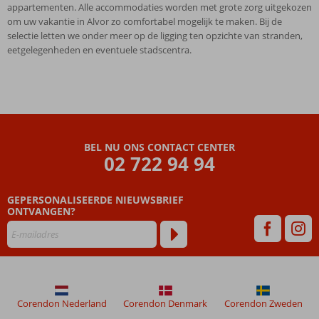
appartementen. Alle accommodaties worden met grote zorg uitgekozen
om uw vakantie in Alvor zo comfortabel mogelijk te maken. Bij de
selectie letten we onder meer op de ligging ten opzichte van stranden,
eetgelegenheden en eventuele stadscentra.
BEL NU ONS CONTACT CENTER
02 722 94 94
GEPERSONALISEERDE NIEUWSBRIEF
ONTVANGEN?
Corendon Nederland
Corendon Denmark
Corendon Zweden