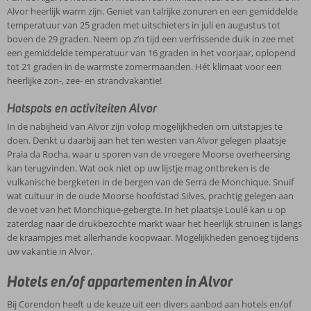
Alvor heerlijk warm zijn. Geniet van talrijke zonuren en een gemiddelde
temperatuur van 25 graden met uitschieters in juli en augustus tot
boven de 29 graden. Neem op z’n tijd een verfrissende duik in zee met
een gemiddelde temperatuur van 16 graden in het voorjaar, oplopend
tot 21 graden in de warmste zomermaanden. Hét klimaat voor een
heerlijke zon-, zee- en strandvakantie!
Hotspots en activiteiten Alvor
In de nabijheid van Alvor zijn volop mogelijkheden om uitstapjes te
doen. Denkt u daarbij aan het ten westen van Alvor gelegen plaatsje
Praia da Rocha, waar u sporen van de vroegere Moorse overheersing
kan terugvinden. Wat ook niet op uw lijstje mag ontbreken is de
vulkanische bergketen in de bergen van de Serra de Monchique. Snuif
wat cultuur in de oude Moorse hoofdstad Silves, prachtig gelegen aan
de voet van het Monchique-gebergte. In het plaatsje Loulé kan u op
zaterdag naar de drukbezochte markt waar het heerlijk struinen is langs
de kraampjes met allerhande koopwaar. Mogelijkheden genoeg tijdens
uw vakantie in Alvor.
Hotels en/of appartementen in Alvor
Bij Corendon heeft u de keuze uit een divers aanbod aan hotels en/of