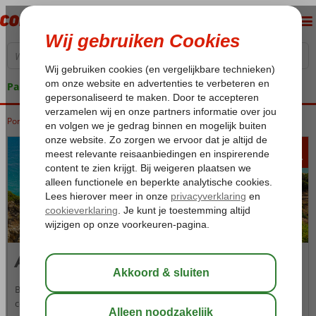
Pakketgarantie
Portugal
Home
Algarve
Algarve
Alvor
370
va
p.p.
Alvor
Bent u op zoek naar een populaire badplaats met een sfeervol
centrum, dan is het plaatsje Alvor echt iets voor u. Alvor is een