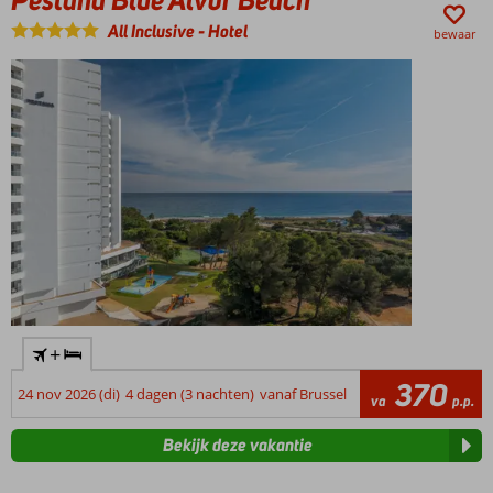
centrum
All Inclusive
-
Hotel
bewaar
van
Alvor
+
370
24 nov 2026 (di)
4 dagen (3 nachten)
vanaf Brussel
va
p.p.
Bekijk deze vakantie