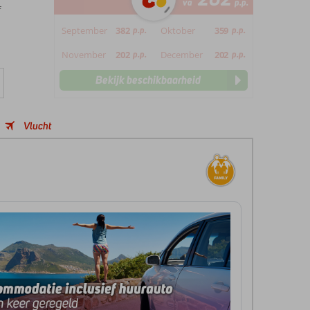
va
p.p.
f
September
382
p.p.
Oktober
359
p.p.
November
202
p.p.
December
202
p.p.
Bekijk beschikbaarheid
Vlucht