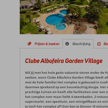
Prijzen & boeken
Beschrijving
Be
Clube Albufeira Garden Village
Wil jij met het hele gezin vakantie vieren onder de 
zoeken, want Clube Albufeira Garden Village biedt al
met de hele familie! Het complex is gebouwd in traditi
daarmee sprekend op een heuvelachtig dorpje. Het 
prachtige tuinen en heeft alle faciliteiten voor een 
het complex over maar liefst 4 zwembaden, 2 restaur
supermarkt, een speeltuin, een minigolfbaan en ent
je toch het complex af? Dan ben je binnen 15 minute