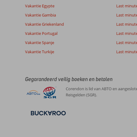
Goed
Service
7,3
Kindvriende
beoordelingen
Vakantie Egypte
Last minut
Prijs/kwaliteit
7,6
Wifi kwalite
Vakantie Gambia
Last minut
Vakantie Griekenland
Last minute
Ervaringen
Taal
Vakantie Portugal
Last minut
van onze
Nederlands (BE + NL) (56)
klanten
Vakantie Spanje
Last minute 
Vakantie Turkije
Last minute
10
Over
Algemene indruk
10
Albufeira:
Ligging
10
Pieter
Gegarandeerd veilig boeken en betalen
Service
10
De
Nederland
Prijs/kwaliteit
10
Algarve
Corendon is lid van ABTO en aangeslote
Gezin met oud(ere) kind(eren)
Eten
-
is
Reisgelden (SGR).
,
echt
Kamers
10
20 mei 2026
prachtig!
Kindvriendelijk
10
Accommodatie
Wifi kwaliteit
8
net
buiten
Albufeira
in