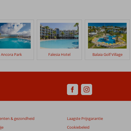
Ancora Park
Falesia Hotel
Balaia Golf Village
enten & gezondheid
Laagste Prijsgarantie
je
Cookiebeleid