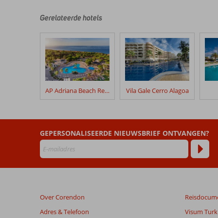
zijn
door
Gerelateerde hotels
onze
klanten
geschreven
na
hun
verblijf
in
AP Adriana Beach Resort
Vila Gale Cerro Alagoa
Clube
Albufeira
Garden
Village
GEPERSONALISEERDE NIEUWSBRIEF ONTVANGEN?
Beoordelingen
die
ouder
zijn
dan
Over Corendon
Reisdocum
48
maanden
Adres & Telefoon
Visum Turki
worden