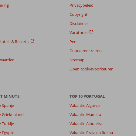
ering
Privacybeleid
Copyright
Disclaimer
Vacatures
otels & Resorts
Pers
Duurzamer reizen
waarden
Sitemap
Open cookievoorkeuren
ST MINUTE
TOP 10 PORTUGAL
e Spanje
Vakantie Algarve
e Griekenland
Vakantie Madeira
 Turkije
Vakantie Albufeira
7,6
7,5
e Egypte
Vakantie Praia da Rocha