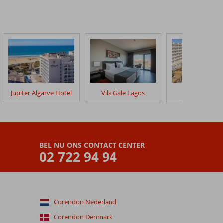
Jupiter Algarve Hotel
Vila Gale Lagos
3HB Guaran
BEL NU ONS CONTACT CENTER
02 722 94 94
Corendon Nederland
Corendon Denmark