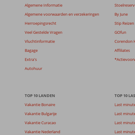
Algemene Informatie
Stoelreserv
niet
meer
Algemene voorwaarden en verzekeringen
By June
weergegeven
Herroepingsrecht
Stip Reizen
om
de
Veel Gestelde Vragen
GOfun
relevantie
Vluchtinformatie
Corendon H
van
de
Bagage
Affiliates
getoonde
Extra's
*Actievoor
beoordelingen
te
Autohuur
garanderen.
Meer
info
over
TOP 10 LANDEN
TOP 10 LA
onze
beoordelingen.
Vakantie Bonaire
Last minut
Vakantie Bulgarije
Last minut
Totale score
Scoreverdeling
7,9
Vakantie Curacao
Last minute
Algemene indruk
7,9
Eten
Gebaseerd op:
Ligging
7,6
Kamers
Vakantie Nederland
Last minut
58