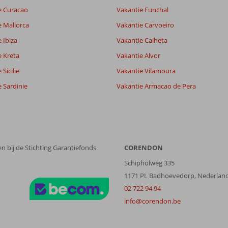
lijk
6,7
e Curacao
Vakantie Funchal
it
5,8
e Mallorca
Vakantie Carvoeiro
 Ibiza
Vakantie Calheta
Filter reisgezelschap
Sorteren op
e Kreta
Vakantie Alvor
Alle
datum (nieuw > oud)
Sicilie
Vakantie Vilamoura
 Sardinie
Vakantie Armacao de Pera
n bij de Stichting Garantiefonds
CORENDON
Schipholweg 335
1171 PL Badhoevedorp, Nederlan
02 722 94 94
info@corendon.be