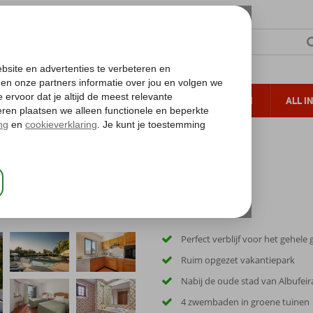
TERZON
ZONVAKANTIES
VERRE REIZEN
ALL I
ueltoeslag
Gratis annuleren*
Perfect verblijf voor het gehele 
Ruim opgezet vakantiepark
Nabij de oude stad van Albufeir
4 zwembaden in groene tuinen