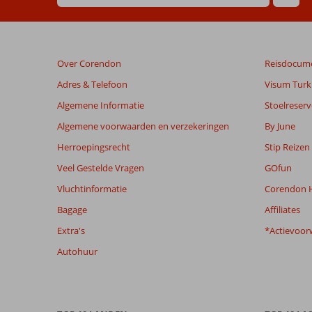
zijn
dan
48
maanden
Over Corendon
Reisdocum
worden
niet
Adres & Telefoon
Visum Turki
meer
Algemene Informatie
Stoelreserv
weergegeven
om
Algemene voorwaarden en verzekeringen
By June
de
Herroepingsrecht
Stip Reizen
relevantie
van
Veel Gestelde Vragen
GOfun
de
Vluchtinformatie
Corendon H
getoonde
beoordelingen
Bagage
Affiliates
te
Extra's
*Actievoor
garanderen.
Meer
Autohuur
info
over
onze
beoordelingen.