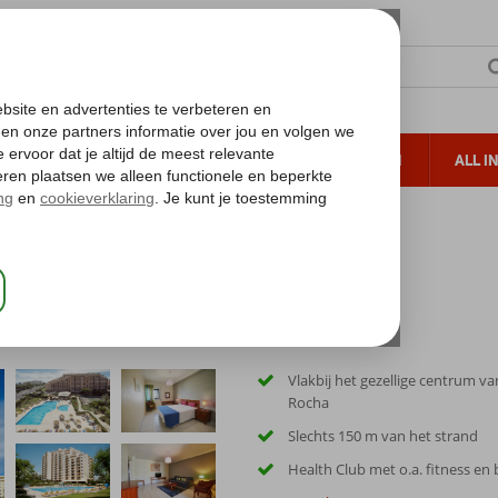
TERZON
ZONVAKANTIES
VERRE REIZEN
ALL I
ueltoeslag
Gratis annuleren*
Vlakbij het gezellige centrum va
Rocha
Slechts 150 m van het strand
Health Club met o.a. fitness en