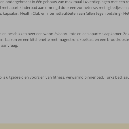
 ondergebracht in één gebouw van maximaal 14 verdiepingen met een recepti
bad met apart kinderbad aan omringd door een zonneterras met ligbedjes en 
 kapsalon, Health Club en internetfaciliteiten aan (allen tegen betaling). He
en beschikken over een woon-/slaapruimte en een aparte slaapkamer. Ze zijn
iteiten, balkon en een kitchenette met magnetron, koelkast en een broodroost
 aanvraag.
b is uitgebreid en voorzien van fitness, verwarmd binnenbad, Turks bad, sau