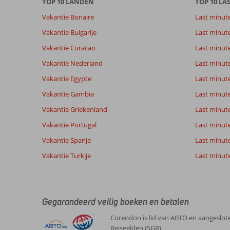
TOP 10 LANDEN
TOP 10 LA
Vakantie Bonaire
Last minut
Vakantie Bulgarije
Last minut
Vakantie Curacao
Last minute
Vakantie Nederland
Last minut
Vakantie Egypte
Last minut
Vakantie Gambia
Last minut
Vakantie Griekenland
Last minute
Vakantie Portugal
Last minut
Vakantie Spanje
Last minute 
Vakantie Turkije
Last minute
Gegarandeerd veilig boeken en betalen
Corendon is lid van ABTO en aangeslote
Reisgelden (SGR).