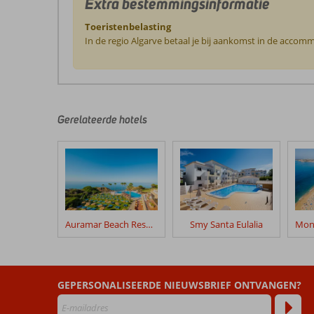
Extra bestemmingsinformatie
Toeristenbelasting
In de regio Algarve betaal je bij aankomst in de accomm
De
beoordelingen
zijn
door
Gerelateerde hotels
onze
klanten
geschreven
na
hun
verblijf
in
Auramar Beach Resort
Smy Santa Eulalia
Club
Amarilis
Beoordelingen
GEPERSONALISEERDE NIEUWSBRIEF ONTVANGEN?
die
ouder