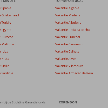
ST MINUTE
TOP 10 PORTUGAL
e Spanje
Vakantie Algarve
e Griekenland
Vakantie Madeira
 Turkije
Vakantie Albufeira
e Egypte
Vakantie Praia da Rocha
e Curacao
Vakantie Funchal
e Mallorca
Vakantie Carvoeiro
 Ibiza
Vakantie Calheta
e Kreta
Vakantie Alvor
Sicilie
Vakantie Vilamoura
 Sardinie
Vakantie Armacao de Pera
n bij de Stichting Garantiefonds
CORENDON