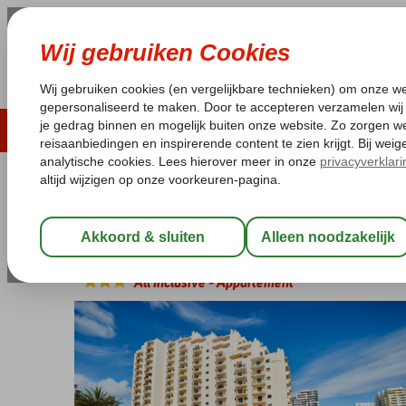
ZOMER 2026
LAST MINUTES
WIN
Pakketgarantie
Laagsteprijsgarantie*
Geen f
Portugal
Home
Algarve
Praia da Rocha
Club Amarilis
Club Amarilis
All Inclusive
-
Appartement