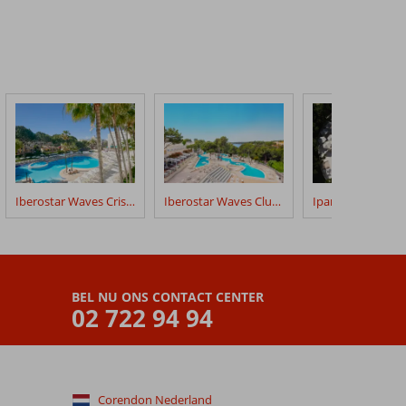
Iberostar Waves Cristina
Iberostar Waves Club Cala Barca
BEL NU ONS CONTACT CENTER
02 722 94 94
Corendon Nederland