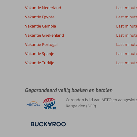
van onze
Nederlands (BE + NL) (86)
Vakantie Nederland
Last minut
klanten
Vakantie Egypte
Last minut
Vakantie Gambia
Last minut
9,0
Vakantie Griekenland
Last minute
Over
Algemene indruk
9
Alcudia:
Ligging
9
Vakantie Portugal
Last minut
Anoniem
Service
9
Mooi
Vakantie Spanje
Nederland
Last minute 
Prijs/kwaliteit
8
strand,
Met partner
Eten
7
leuke
Vakantie Turkije
Last minute
,
winkels.
Kamers
8
07 juli 2026
Veel
Kindvriendelijk
-
watersport
Wifi kwaliteit
6
activiteiten
Gegarandeerd veilig boeken en betalen
Over
Corendon is lid van ABTO en aangeslote
Alua
Reisgelden (SGR).
Boccaccio:
Mooi
hotel,
alleen
jammer