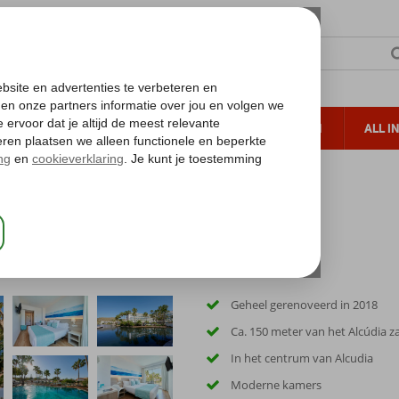
TERZON
ZONVAKANTIES
VERRE REIZEN
ALL I
ueltoeslag
Gratis annuleren*
Geheel gerenoveerd in 2018
Ca. 150 meter van het Alcúdia 
In het centrum van Alcudia
Moderne kamers