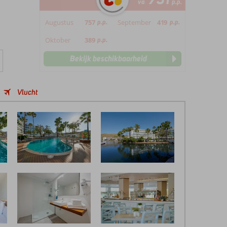
va
p.p.
Augustus
757
p.p.
September
419
p.p.
Oktober
389
p.p.
Bekijk beschikbaarheid
Vlucht