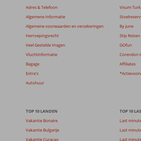
relevantie
Adres & Telefoon
Visum Turki
van
Algemene Informatie
Stoelreserv
de
getoonde
Algemene voorwaarden en verzekeringen
By June
beoordelingen
Herroepingsrecht
Stip Reizen
te
garanderen.
Veel Gestelde Vragen
GOfun
Meer
Vluchtinformatie
Corendon H
info
over
Bagage
Affiliates
onze
Extra's
*Actievoor
beoordelingen.
Autohuur
Totale score
Scoreverdeling
8,3
Algemene indruk
8,3
Eten
Gebaseerd op:
Ligging
8,6
Kamers
97
Zeer goed
TOP 10 LANDEN
TOP 10 LA
Service
8,5
Kindvriende
beoordelingen
Prijs/kwaliteit
8,2
Wifi kwalite
Vakantie Bonaire
Last minut
Vakantie Bulgarije
Last minut
Ervaringen
Taal
Vakantie Curacao
Last minute