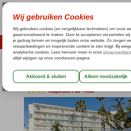
ZOMER 2026
LAST MINUTES
WIN
Pakketgarantie
Laagsteprijsgarantie*
Geen f
Spanje
Home
Balearen
Mallorca
Alcudia
Alua Boccaccio
Alua Boccaccio
Halfpension Plus
-
Hotel