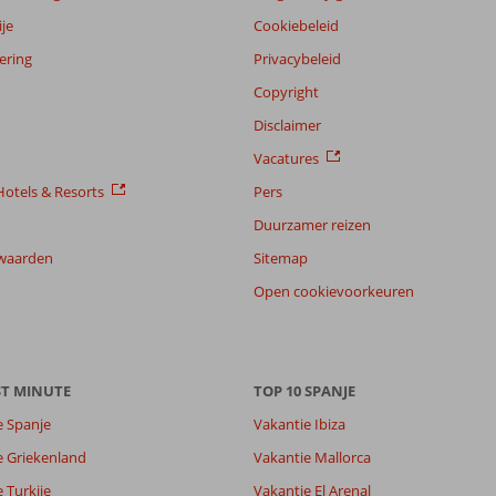
je
Cookiebeleid
ering
Privacybeleid
Copyright
Disclaimer
Vacatures
otels & Resorts
Pers
Duurzamer reizen
waarden
Sitemap
Open cookievoorkeuren
7,9
7,7
ST MINUTE
TOP 10 SPANJE
lijk
7,9
it
7,4
e Spanje
Vakantie Ibiza
e Griekenland
Vakantie Mallorca
Filter reisgezelschap
Sorteren op
 Turkije
Vakantie El Arenal