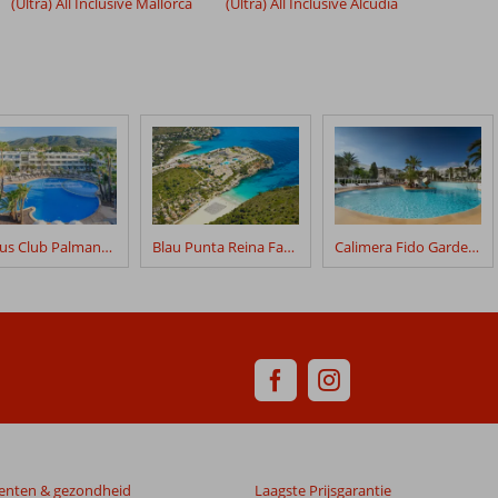
(Ultra) All Inclusive Mallorca
(Ultra) All Inclusive Alcudia
Fergus Club Palmanova Park
Blau Punta Reina Family Resort
Calimera Fido Gardens
enten & gezondheid
Laagste Prijsgarantie