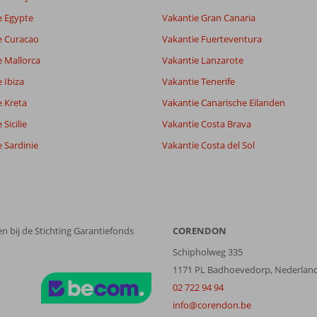
Alle
datum (nieuw > oud)
e Egypte
Vakantie Gran Canaria
e Curacao
Vakantie Fuerteventura
e Mallorca
Vakantie Lanzarote
 Ibiza
Vakantie Tenerife
e Kreta
Vakantie Canarische Eilanden
Sicilie
Vakantie Costa Brava
 Sardinie
Vakantie Costa del Sol
n bij de Stichting Garantiefonds
CORENDON
Schipholweg 335
1171 PL Badhoevedorp, Nederlan
02 722 94 94
info@corendon.be