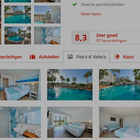
Diverse sportfaciliteiten
Meer lezen
8,3
Zeer goed
97 beoordelingen
oordelingen
Activiteiten
Foto's & Video's
Kaart