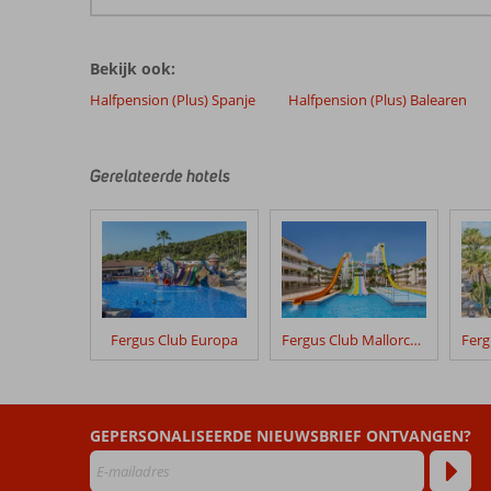
De
beoordelingen
zijn
Bekijk ook:
door
onze
Halfpension (Plus) Spanje
Halfpension (Plus) Balearen
klanten
geschreven
na
Gerelateerde hotels
hun
verblijf
in
Alua
Linda
Mallorca
Fergus Club Europa
Fergus Club Mallorca Waterpark
Beoordelingen
die
ouder
zijn
dan
GEPERSONALISEERDE NIEUWSBRIEF ONTVANGEN?
48
maanden