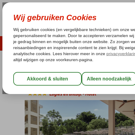
ZOMER 2026
LAST MINUTES
WIN
Pakketgarantie
Laagsteprijsgarantie*
Geen f
Spanje
Home
Balearen
Mallorca
Ca'n Pastilla
Alua Linda Mallor
Alua Linda Mallorca
Logies en ontbijt
-
Hotel