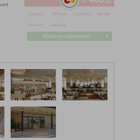
va
p.p.
evard
Augustus
591
p.p.
September
362
p.p.
Oktober
348
p.p.
Bekijk beschikbaarheid