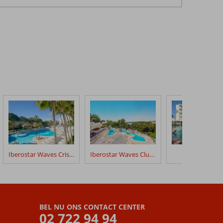
Iberostar Waves Cristina
Iberostar Waves Club Cala Barca
Alua Boccacc
BEL NU ONS CONTACT CENTER
02 722 94 94