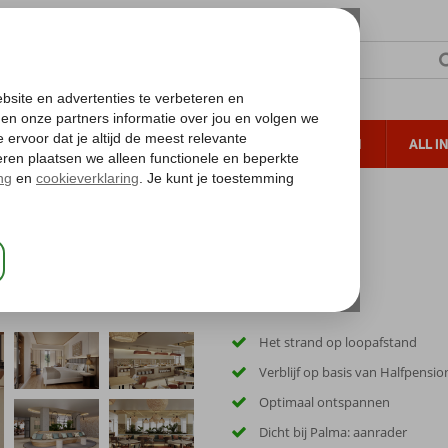
TERZON
ZONVAKANTIES
VERRE REIZEN
ALL I
ueltoeslag
Gratis annuleren*
ca
Het strand op loopafstand
Verblijf op basis van Halfpensio
Optimaal ontspannen
Dicht bij Palma: aanrader