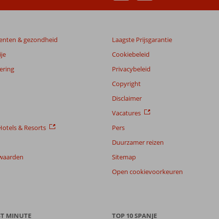
enten & gezondheid
Laagste Prijsgarantie
je
Cookiebeleid
ering
Privacybeleid
Copyright
Disclaimer
Vacatures
otels & Resorts
Pers
Duurzamer reizen
waarden
Sitemap
Open cookievoorkeuren
ST MINUTE
TOP 10 SPANJE