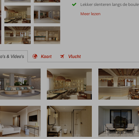
Lekker slenteren langs de boul
Meer lezen
o's & Video's
Kaart
Vlucht