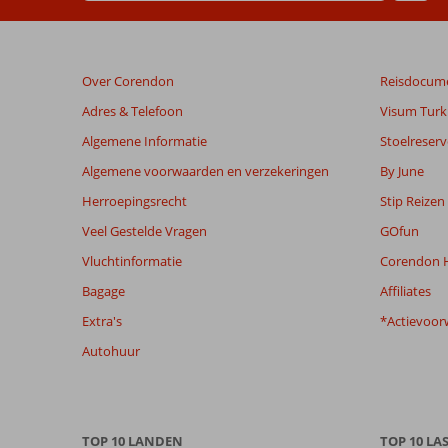
worden
niet
meer
weergegeven
Over Corendon
Reisdocum
om
de
Adres & Telefoon
Visum Turki
relevantie
Algemene Informatie
Stoelreserv
van
de
Algemene voorwaarden en verzekeringen
By June
getoonde
Herroepingsrecht
Stip Reizen
beoordelingen
te
Veel Gestelde Vragen
GOfun
garanderen.
Vluchtinformatie
Corendon H
Meer
info
Bagage
Affiliates
over
Extra's
*Actievoor
onze
beoordelingen.
Autohuur
TOP 10 LANDEN
TOP 10 LA