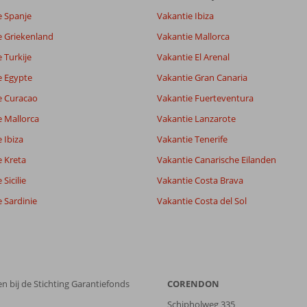
e Spanje
Vakantie Ibiza
e Griekenland
Vakantie Mallorca
 Turkije
Vakantie El Arenal
e Egypte
Vakantie Gran Canaria
e Curacao
Vakantie Fuerteventura
e Mallorca
Vakantie Lanzarote
 Ibiza
Vakantie Tenerife
e Kreta
Vakantie Canarische Eilanden
Sicilie
Vakantie Costa Brava
 Sardinie
Vakantie Costa del Sol
n bij de Stichting Garantiefonds
CORENDON
Schipholweg 335