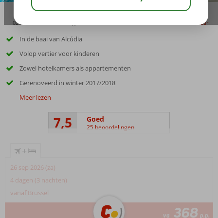
02:30
01:05
aug 30°
C
delen
bewaar
In de baai van Alcúdia
Volop vertier voor kinderen
Zowel hotelkamers als appartementen
Gerenoveerd in winter 2017/2018
Meer lezen
7,5
Goed
25 beoordelingen
+
26 sep 2026 (za)
4 dagen (3 nachten)
vanaf Brussel
368
va
p.p.