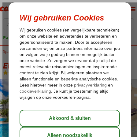
Pakketgarantie
Spanje
Home
Balearen
Mallorca
Playa de Muro
Eix Lagotel Holiday Resort
Eix Lagotel Holiday Resort
Logies en ontbijt
-
Aparthotel