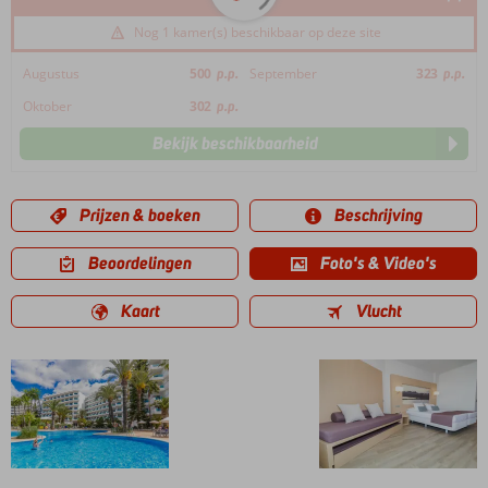
Nog 1 kamer(s) beschikbaar op deze site
Augustus
500
p.p.
September
323
p.p.
Oktober
302
p.p.
Bekijk beschikbaarheid
Prijzen & boeken
Beschrijving
Beoordelingen
Foto's & Video's
Kaart
Vlucht