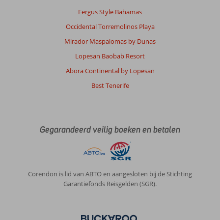
onvolledig.
Informatie
Fergus Style Bahamas
wat
Occidental Torremolinos Playa
betreft
taxi’s
Mirador Maspalomas by Dunas
en
Lopesan Baobab Resort
wat
te
Abora Continental by Lopesan
doen
Best Tenerife
op
het
eiland
was
slecht.
Gegarandeerd veilig boeken en betalen
Wij
hadden
het
idee
Corendon is lid van ABTO en aangesloten bij de Stichting
dat
Garantiefonds Reisgelden (SGR).
ze
tijdens
het
informatie