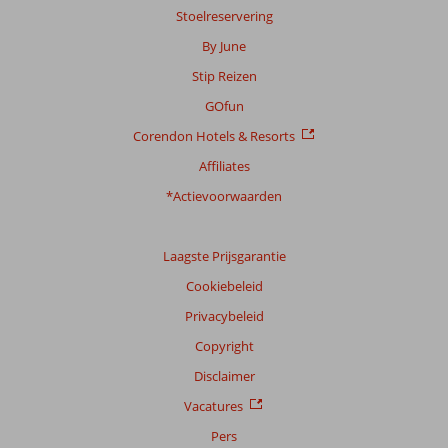
Stoelreservering
Ervaringen
By June
van
Stip Reizen
onze
klanten
GOfun
Taal
Corendon Hotels & Resorts
Nederlands (BE + NL) (19)
Affiliates
Filter
*Actievoorwaarden
reisgezelschap
Alle
Laagste Prijsgarantie
Sorteren
op
Cookiebeleid
datum (nieuw > oud)
Privacybeleid
Copyright
Jan
8,0
Disclaimer
Nederland
Met partner
Vacatures
,
29 september 2025
Pers