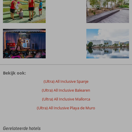
De
beoordelingen
Bekijk ook:
zijn
door
(Ultra) All Inclusive Spanje
onze
(Ultra) All Inclusive Balearen
klanten
geschreven
(Ultra) All Inclusive Mallorca
na
(Ultra) All Inclusive Playa de Muro
hun
verblijf
in
Eix
Gerelateerde hotels