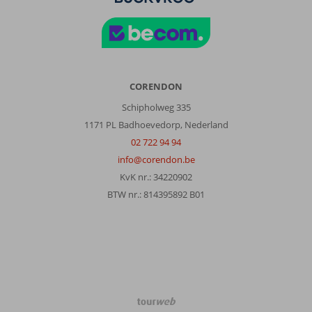
bijeenkomst
haast
had
en
zo
snel
CORENDON
mogelijk
weer
Schipholweg 335
weg
1171 PL Badhoevedorp, Nederland
wilde.
02 722 94 94
Dat
info@corendon.be
was
erg
KvK nr.: 34220902
jammer.
BTW nr.: 814395892 B01
Over
Eix
Lagotel
Holiday
Resort:
Mooi
TourWeb
hotel,