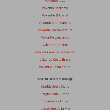
Vakantie Ibiza
de
Muro:
Vakantie Mallorca
Jammer
Vakantie El Arenal
dat
onze
Vakantie Gran Canaria
reisleidster
Vakantie Fuerteventura
ons
onvoldoende
Vakantie Lanzarote
heeft
Vakantie Tenerife
geïnformeerd
over
Vakantie Canarische Eilanden
de
Vakantie Costa Brava
gang
van
Vakantie Costa del Sol
zaken
in
TOP 10 HOTELS SPANJE
de
omgeving.
Marble Stella Maris
De
Fergus Club Europa
informatie
bleek
Torreblanca Hotel
uiteindelijk
Ibersol Son Caliu Mar