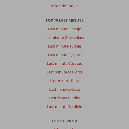
entertainment
Vakantie Turkije
was
wel
elke
TOP 10 LAST MINUTE
avond
Last minute Spanje
bijna
hetzelfde.
Last minute Griekenland
Last minute Turkije
Algemene indruk
8
Eten
7
Ligging
7
Kamers
7
Last minute Egypte
Service
8
Kindvriendelijk
-
Last minute Curacao
Prijs/kwaliteit
7
Wifi kwaliteit
7
Last minute Mallorca
Last minute Ibiza
Anoniem
8,0
Nederland
Last minute Kreta
Gezin met oud(ere) kind(eren)
Last minute Sicilie
,
22 juli 2025
Last minute Sardinie
Over
TOP 10 SPANJE
Playa