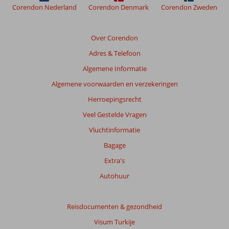
te
Corendon Nederland
Corendon Denmark
Corendon Zweden
garanderen.
Meer
info
Over Corendon
over
onze
Adres & Telefoon
beoordelingen.
Algemene Informatie
Algemene voorwaarden en verzekeringen
Totale
score
Herroepingsrecht
Veel Gestelde Vragen
Gebaseerd
op:
Vluchtinformatie
25
Bagage
beoordelingen
Extra's
Autohuur
Scoreverdeling
Algemene indruk
7,5
Eten
7,0
Ligging
7,4
Kamers
7,6
Reisdocumenten & gezondheid
Service
7,7
Kindvriendelijk
8,1
Visum Turkije
Prijs/kwaliteit
7,3
Wifi kwaliteit
4,7