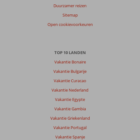
Duurzamer reizen
Over
Sitemap
Playa
Open cookievoorkeuren
de
Muro:
Bestemming
was
top,
TOP 10 LANDEN
echter
Vakantie Bonaire
ligging
beetje
Vakantie Bulgarije
achteraf.
Vakantie Curacao
Over
Vakantie Nederland
Eix
Vakantie Egypte
Lagotel
Holiday
Vakantie Gambia
Resort:
Vakantie Griekenland
Accommodatie
Vakantie Portugal
mooi
schoon,
Vakantie Spanje