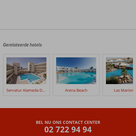
De
beoordelingen
zijn
door
Gerelateerde hotels
onze
klanten
geschreven
na
hun
verblijf
in
Servatur Alameda De Jandia
Arena Beach
Las Marism
Palm
Garden
Appartementen
Beoordelingen
BEL NU ONS CONTACT CENTER
die
02 722 94 94
ouder