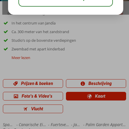
04:30
01:25
aug 27°
C
delen
bewaar
In het centrum van Jandía
Ca. 300 meter van het zandstrand
Studio’s op de bovenste verdiepingen
Zwembad met apart kinderbad
Meer lezen
Prijzen & boeken
Beschrijving
Foto's & Video's
Kaart
Vlucht
Home
Spanje
Canarische Eilanden
Fuerteventura
Jandia
Palm Garden Appartementen