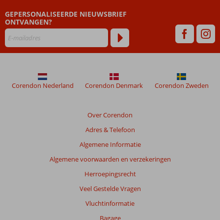
zijn
GEPERSONALISEERDE NIEUWSBRIEF
dan
ONTVANGEN?
48
maanden
worden
niet
meer
weergegeven
om
Corendon Nederland
Corendon Denmark
Corendon Zweden
de
relevantie
van
Over Corendon
de
Adres & Telefoon
getoonde
beoordelingen
Algemene Informatie
te
Algemene voorwaarden en verzekeringen
garanderen.
Meer
Herroepingsrecht
info
Veel Gestelde Vragen
over
onze
Vluchtinformatie
beoordelingen.
Bagage