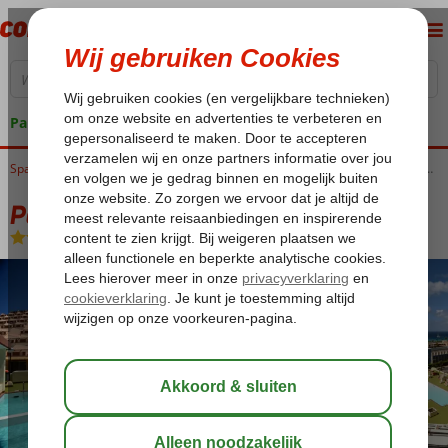
Pakketgarantie
Home
Spanje
Canarische Eilanden
Fuerteventura
Jandia
Palm Garden Appartementen
Palm Garden Appartementen
Halfpension
-
Appartement