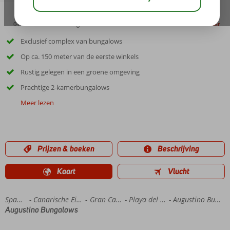
04:20
00:45
aug 28°
C
delen
bewaar
Exclusief complex van bungalows
Op ca. 150 meter van de eerste winkels
Rustig gelegen in een groene omgeving
Prachtige 2-kamerbungalows
Meer lezen
Prijzen & boeken
Beschrijving
Kaart
Vlucht
Home
Spanje
Canarische Eilanden
Gran Canaria
Playa del Ingles
Augustino Bungalows
Augustino Bungalows