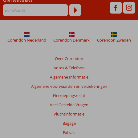
ONTVANGEN?
maanden
worden
niet
meer
weergegeven
om
de
Corendon Nederland
Corendon Denmark
Corendon Zweden
relevantie
van
de
Over Corendon
getoonde
Adres & Telefoon
beoordelingen
te
Algemene Informatie
garanderen.
Algemene voorwaarden en verzekeringen
Meer
info
Herroepingsrecht
over
Veel Gestelde Vragen
onze
beoordelingen.
Vluchtinformatie
Bagage
Extra's