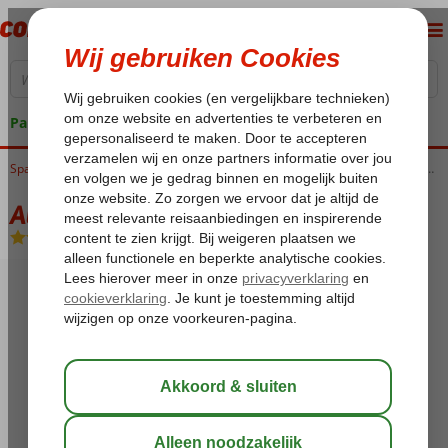
Pakketgarantie
Home
Spanje
Canarische Eilanden
Gran Canaria
Playa del Ingles
Augustino Bungalows
Augustino Bungalows
Logies
-
Vakantiewoning