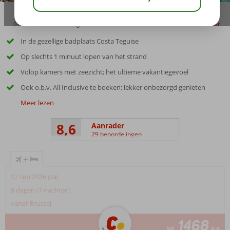
04:30
00:30
aug 28°
C
delen
bewaar
In de gezellige badplaats Costa Teguise
Op slechts 1 minuut lopen van het strand
Volop kamers met zeezicht; het ultieme vakantiegevoel
Ook o.b.v. All Inclusive te boeken; lekker onbezorgd genieten
Meer lezen
8,6
Aanrader
29 beoordelingen
+
12 sep 2026 (za)
8 dagen (7 nachten)
vanaf Brussel
1468
va
p.p.