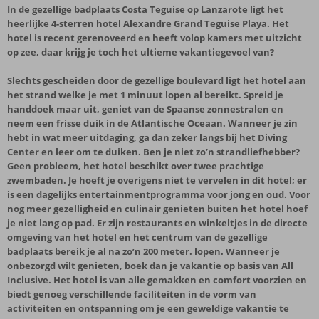
In de gezellige badplaats Costa Teguise op Lanzarote ligt het
heerlijke 4-sterren hotel Alexandre Grand Teguise Playa. Het
hotel is recent gerenoveerd en heeft volop kamers met uitzicht
op zee, daar krijg je toch het ultieme vakantiegevoel van?
Slechts gescheiden door de gezellige boulevard ligt het hotel aan
het strand welke je met 1 minuut lopen al bereikt. Spreid je
handdoek maar uit, geniet van de Spaanse zonnestralen en
neem een frisse duik in de Atlantische Oceaan. Wanneer je zin
hebt in wat meer uitdaging, ga dan zeker langs bij het Diving
Center en leer om te duiken. Ben je niet zo’n strandliefhebber?
Geen probleem, het hotel beschikt over twee prachtige
zwembaden. Je hoeft je overigens niet te vervelen in dit hotel; er
is een dagelijks entertainmentprogramma voor jong en oud. Voor
nog meer gezelligheid en culinair genieten buiten het hotel hoef
je niet lang op pad. Er zijn restaurants en winkeltjes in de directe
omgeving van het hotel en het centrum van de gezellige
badplaats bereik je al na zo’n 200 meter. lopen. Wanneer je
onbezorgd wilt genieten, boek dan je vakantie op basis van All
Inclusive. Het hotel is van alle gemakken en comfort voorzien en
biedt genoeg verschillende faciliteiten in de vorm van
activiteiten en ontspanning om je een geweldige vakantie te