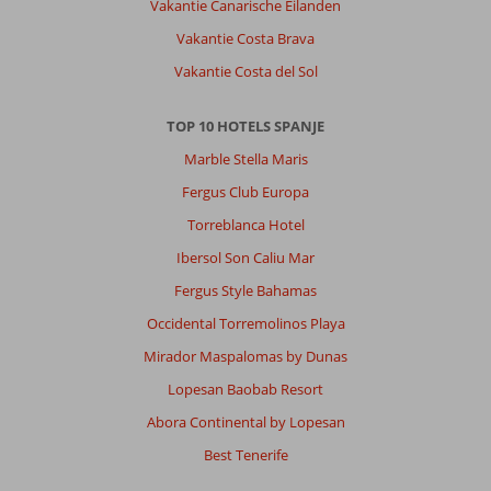
badplaats
Vakantie Canarische Eilanden
Mooi
Vakantie Costa Brava
strand,
boulevard
Vakantie Costa del Sol
met
palmen
TOP 10 HOTELS SPANJE
Aanrader
is
Marble Stella Maris
Surfwings,
Fergus Club Europa
heerlijk
cocktails
Torreblanca Hotel
en
Ibersol Son Caliu Mar
lekker
lunchen.
Fergus Style Bahamas
Prachtige
Occidental Torremolinos Playa
locatie
met
Mirador Maspalomas by Dunas
uitzicht
Lopesan Baobab Resort
op
zee.
Abora Continental by Lopesan
Best Tenerife
Over
Alexandre