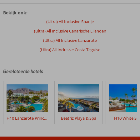
De
beoordelingen
Bekijk ook:
zijn
door
(Ultra) All Inclusive Spanje
onze
(Ultra) All Inclusive Canarische Eilanden
klanten
geschreven
(Ultra) All Inclusive Lanzarote
na
(Ultra) All Inclusive Costa Teguise
hun
verblijf
in
Alexandre
Gerelateerde hotels
Grand
Teguise
Playa
Beoordelingen
die
ouder
H10 Lanzarote Princess
Beatriz Playa & Spa
H10 White Sui
zijn
dan
48