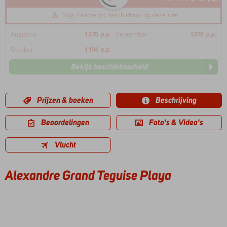
Nog 2 kamer(s) beschikbaar op deze site
Augustus
1370
p.p.
September
1370
p.p.
Oktober
1194
p.p.
Bekijk beschikbaarheid
Prijzen & boeken
Beschrijving
Beoordelingen
Foto's & Video's
Vlucht
Alexandre Grand Teguise Playa