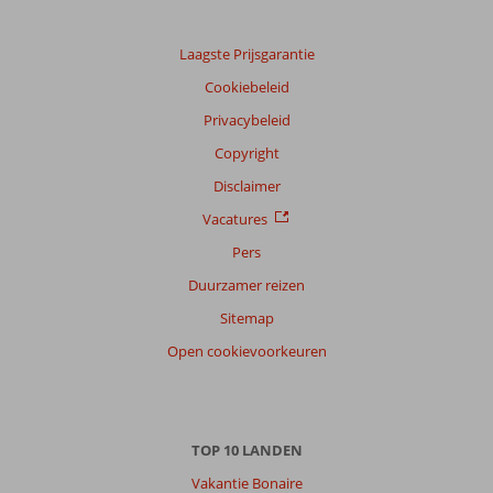
Alle
Laagste Prijsgarantie
Sorteren
op
Cookiebeleid
datum (nieuw > oud)
Privacybeleid
Copyright
Dany
9,0
Disclaimer
Belgie
Met partner
Vacatures
,
31 maart 2026
Pers
Duurzamer reizen
Over
Sitemap
Costa
Open cookievoorkeuren
Teguise:
Reeds
7
x
in
TOP 10 LANDEN
Lanzarote
Vakantie Bonaire
geweest