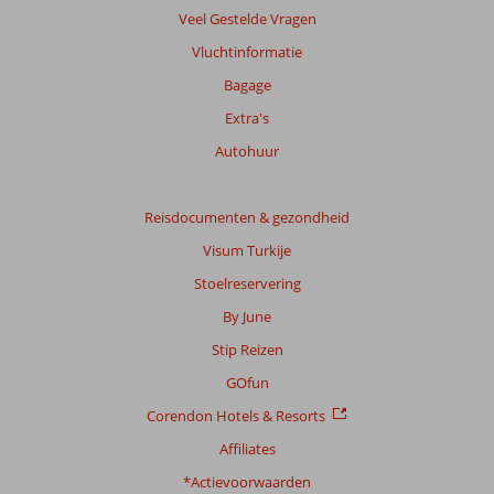
Veel Gestelde Vragen
Gebaseerd
op:
Vluchtinformatie
29
Bagage
beoordelingen
Extra's
Autohuur
Scoreverdeling
Algemene indruk
8,6
Eten
8,1
Ligging
8,9
Kamers
8,4
Reisdocumenten & gezondheid
Service
8,6
Kindvriendelijk
7,3
Visum Turkije
Prijs/kwaliteit
8,1
Wifi kwaliteit
7,7
Stoelreservering
Ervaringen
By June
van
Stip Reizen
onze
klanten
GOfun
Taal
Corendon Hotels & Resorts
Nederlands (BE + NL) (27)
Affiliates
Filter
*Actievoorwaarden
reisgezelschap