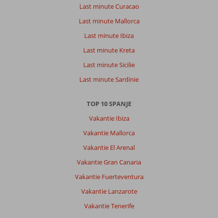
Last minute Curacao
Algemene indruk
9
Eten
9
Ligging
9
Kamers
9
Last minute Mallorca
Service
9
Kindvriendelijk
-
Last minute Ibiza
Prijs/kwaliteit
9
Wifi kwaliteit
8
Last minute Kreta
Last minute Sicilie
Anoniem
9,0
Nederland
Last minute Sardinie
Met partner
,
21 maart 2026
TOP 10 SPANJE
Vakantie Ibiza
Over
Vakantie Mallorca
Costa
Vakantie El Arenal
Teguise:
Costa
Vakantie Gran Canaria
Teguise
Vakantie Fuerteventura
is
een
Vakantie Lanzarote
leuke
Vakantie Tenerife
gezellige