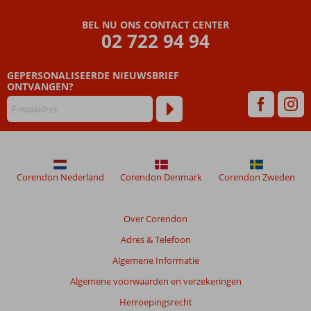
maanden
worden
BEL NU ONS CONTACT CENTER
niet
02 722 94 94
meer
weergegeven
om
GEPERSONALISEERDE NIEUWSBRIEF
de
ONTVANGEN?
relevantie
van
de
getoonde
beoordelingen
te
Corendon Nederland
Corendon Denmark
Corendon Zweden
garanderen.
Meer
info
Over Corendon
over
onze
Adres & Telefoon
beoordelingen.
Algemene Informatie
Algemene voorwaarden en verzekeringen
Totale
score
Herroepingsrecht