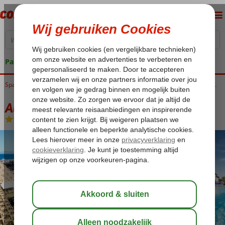
Pakketgarantie
Home
Spanje
Canarische Eilanden
Lanzarote
Costa Teguise
Alexandre Grand Teguise Playa
Alexandre Grand Teguise Playa
Halfpension
-
Hotel