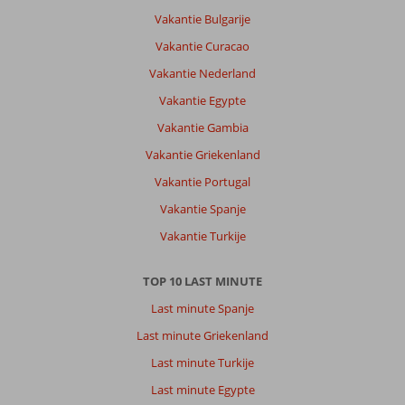
en
Vakantie Bulgarije
op
Vakantie Curacao
diverse
plaatsen.
Vakantie Nederland
Zegt
Vakantie Egypte
genoeg
Vakantie Gambia
Over
Vakantie Griekenland
Alexandre
Grand
Vakantie Portugal
Teguise
Vakantie Spanje
Playa:
Vakantie Turkije
Mooi
hotel
op
TOP 10 LAST MINUTE
Prachtige
Last minute Spanje
ligging
Vriendelijk
Last minute Griekenland
personeel
Last minute Turkije
Lekker
eten
Last minute Egypte