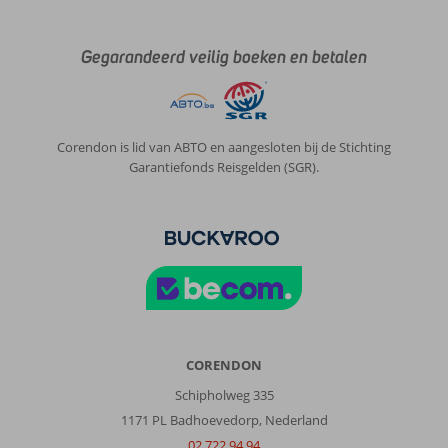
Grand
Teguise
Playa:
Gegarandeerd veilig boeken en betalen
Prachtig
hotel,
aanrader.
Als
Corendon is lid van ABTO en aangesloten bij de Stichting
je
Garantiefonds Reisgelden (SGR).
binnen
komt
kijk
je
je
ogen
uit,
zo
mooi
met
CORENDON
de
Schipholweg 335
(echte!l
beplanting.
1171 PL Badhoevedorp, Nederland
Ligging
02 722 94 94