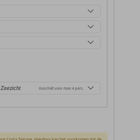
 Zeezicht
Geschikt voor max 4 pers.
naar Costa Teguise. Hierdoor kan het voorkomen dat de