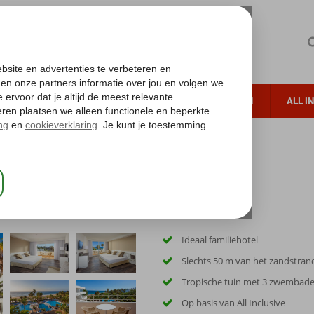
TERZON
ZONVAKANTIES
VERRE REIZEN
ALL I
ueltoeslag
Gratis annuleren*
Sol Lanzarote
Ideaal familiehotel
Slechts 50 m van het zandstran
Tropische tuin met 3 zwembad
Op basis van All Inclusive