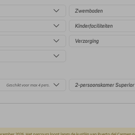
Zwembaden
Kinderfaciliteiten
Verzorging
2-persoonskamer Superior
Geschikt voor max 4 pers.
ecember 2026. Het parcours loopt langs de kustlijn van Puerto del Carmen 