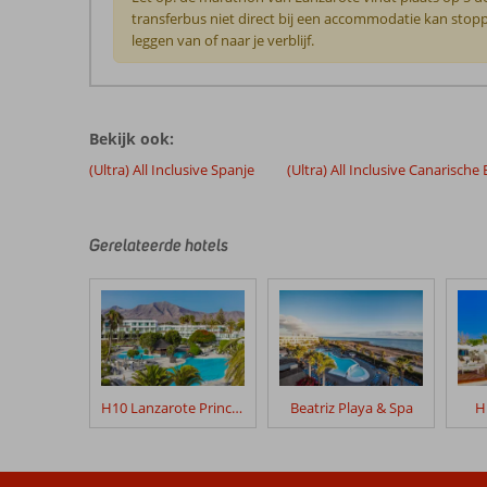
transferbus niet direct bij een accommodatie kan stoppe
leggen van of naar je verblijf.
De
beoordelingen
zijn
Bekijk ook:
door
onze
(Ultra) All Inclusive Spanje
(Ultra) All Inclusive Canarische
klanten
geschreven
na
Gerelateerde hotels
hun
verblijf
in
Sol
Lanzarote
Beoordelingen
H10 Lanzarote Princess
Beatriz Playa & Spa
H
die
ouder
zijn
dan