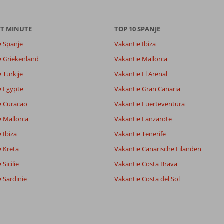
8,3
7,9
ST MINUTE
TOP 10 SPANJE
lijk
8,8
it
7,9
e Spanje
Vakantie Ibiza
e Griekenland
Vakantie Mallorca
Filter reisgezelschap
Sorteren op
 Turkije
Vakantie El Arenal
Alle
datum (nieuw > oud)
e Egypte
Vakantie Gran Canaria
e Curacao
Vakantie Fuerteventura
e Mallorca
Vakantie Lanzarote
 Ibiza
Vakantie Tenerife
e Kreta
Vakantie Canarische Eilanden
Sicilie
Vakantie Costa Brava
 Sardinie
Vakantie Costa del Sol