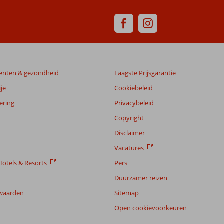
enten & gezondheid
Laagste Prijsgarantie
je
Cookiebeleid
ering
Privacybeleid
Copyright
Disclaimer
Vacatures
otels & Resorts
Pers
Duurzamer reizen
waarden
Sitemap
Open cookievoorkeuren