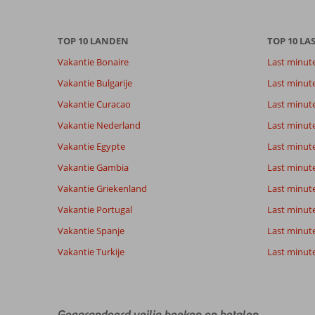
8,0
Algemene indruk
8,0
Eten
Gebaseerd op:
Ligging
8,7
Kamers
23
Zeer goed
TOP 10 LANDEN
TOP 10 LA
Service
8,0
Kindvriende
beoordelingen
Prijs/kwaliteit
7,7
Wifi kwalite
Vakantie Bonaire
Last minut
Vakantie Bulgarije
Last minut
Ervaringen
Taal
Vakantie Curacao
Last minute
van onze
Nederlands (BE + NL) (21)
Vakantie Nederland
Last minut
klanten
Vakantie Egypte
Last minut
Vakantie Gambia
Last minut
9,0
Vakantie Griekenland
Last minute
Over
Algemene indruk
9
Puerto
Ligging
9
Vakantie Portugal
Last minut
Margaretha
del
Service
10
Vakantie Spanje
Nederland
Last minute 
Carmen:
Prijs/kwaliteit
9
Met partner
Eten
10
Puerto
Vakantie Turkije
Last minute
,
del
Kamers
8
07 februari 2026
Carmen
Kindvriendelijk
-
is
Wifi kwaliteit
10
een
Gegarandeerd veilig boeken en betalen