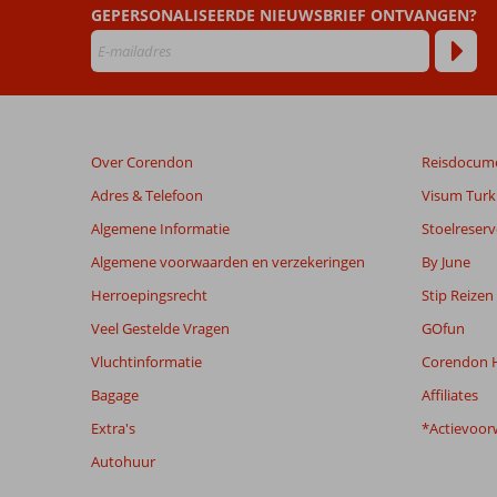
48
GEPERSONALISEERDE NIEUWSBRIEF ONTVANGEN?
maanden
worden
niet
meer
weergegeven
om
Over Corendon
Reisdocum
de
relevantie
Adres & Telefoon
Visum Turki
van
Algemene Informatie
Stoelreserv
de
getoonde
Algemene voorwaarden en verzekeringen
By June
beoordelingen
Herroepingsrecht
Stip Reizen
te
garanderen.
Veel Gestelde Vragen
GOfun
Meer
Vluchtinformatie
Corendon H
info
over
Bagage
Affiliates
onze
Extra's
*Actievoor
beoordelingen.
Autohuur
Totale score
Scoreverdeling