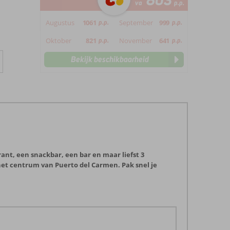
803
va
p.p.
Augustus
1061
p.p.
September
999
p.p.
Oktober
821
p.p.
November
641
p.p.
Bekijk beschikbaarheid
rant, een snackbar, een bar en maar liefst 3
et centrum van Puerto del Carmen. Pak snel je