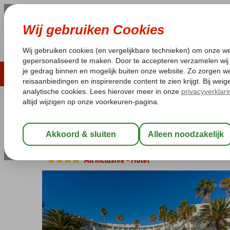
ZOMER 2026
LAST MINUTES
WIN
Pakketgarantie
Laagsteprijsgarantie*
Geen f
Spanje
Home
Canarische Eilanden
Lanzarote
Puerto del Carmen
Sol Lanzarote
All Inclusive
-
Hotel