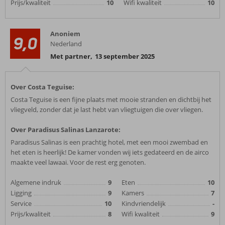
Prijs/kwaliteit
10
Wifi kwaliteit
10
Anoniem
9,0
Nederland
Met partner
,
13 september 2025
Over Costa Teguise:
Costa Teguise is een fijne plaats met mooie stranden en dichtbij het
vliegveld, zonder dat je last hebt van vliegtuigen die over vliegen.
Over Paradisus Salinas Lanzarote:
Paradisus Salinas is een prachtig hotel, met een mooi zwembad en
het eten is heerlijk! De kamer vonden wij iets gedateerd en de airco
maakte veel lawaai. Voor de rest erg genoten.
Algemene indruk
9
Eten
10
Ligging
9
Kamers
7
Service
10
Kindvriendelijk
-
Prijs/kwaliteit
8
Wifi kwaliteit
9