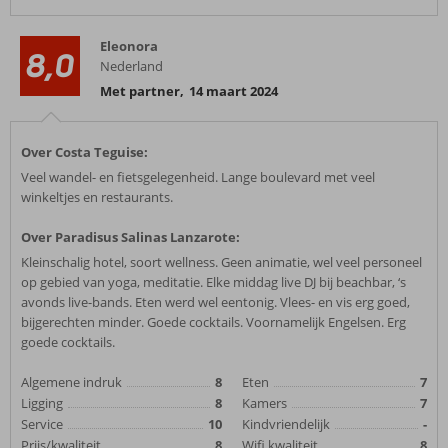
Eleonora
8,0
Nederland
Met partner
,
14 maart 2024
Over Costa Teguise:
Veel wandel- en fietsgelegenheid. Lange boulevard met veel
winkeltjes en restaurants.
Over Paradisus Salinas Lanzarote:
Kleinschalig hotel, soort wellness. Geen animatie, wel veel personeel
op gebied van yoga, meditatie. Elke middag live DJ bij beachbar, ‘s
avonds live-bands. Eten werd wel eentonig. Vlees- en vis erg goed,
bijgerechten minder. Goede cocktails. Voornamelijk Engelsen. Erg
goede cocktails.
Algemene indruk
8
Eten
7
Ligging
8
Kamers
7
Service
10
Kindvriendelijk
-
Prijs/kwaliteit
8
Wifi kwaliteit
8