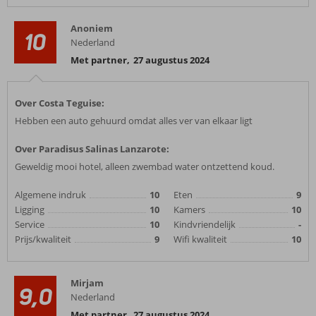
Anoniem
10
Nederland
Met partner
,
27 augustus 2024
Over Costa Teguise:
Hebben een auto gehuurd omdat alles ver van elkaar ligt
Over Paradisus Salinas Lanzarote:
Geweldig mooi hotel, alleen zwembad water ontzettend koud.
Algemene indruk
10
Eten
9
Ligging
10
Kamers
10
Service
10
Kindvriendelijk
-
Prijs/kwaliteit
9
Wifi kwaliteit
10
Mirjam
9,0
Nederland
Met partner
,
27 augustus 2024