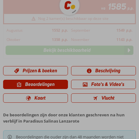
1585
va
p.p.
Nog 2 kamer(s) beschikbaar op deze site
Augustus
1552
p.p.
September
1549
p.p.
Oktober
1358
p.p.
November
1143
p.p.
Bekijk beschikbaarheid
Prijzen & boeken
Beschrijving
Beoordelingen
Foto's & Video's
Kaart
Vlucht
De beoordelingen zijn door onze klanten geschreven na hun
verblijf in Paradisus Salinas Lanzarote
Beoordelingen die ouder zijn dan 48 maanden worden niet