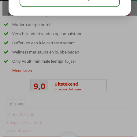
04:30
00:30
aug 28°
C
delen
bewaar
Modern design hotel
Verschillende stranden op loopafstand
Buffet- en een à-la-carterestaurant
Wellness met sauna en bubbelbaden
Only Adult: minimale leeftijd 16 jaar
Meer lezen
9,0
Uitstekend
6 beoordelingen
+
01 dec 2026 (di)
8 dagen (7 nachten)
vanaf Brussel