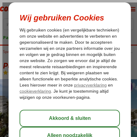
Pakketgarantie
Home
Spanje
Canarische Eilanden
Lanzarote
Costa Teguise
Paradisus Salinas Lanzarote
Paradisus Salinas Lanzarote
All Inclusive
-
Hotel