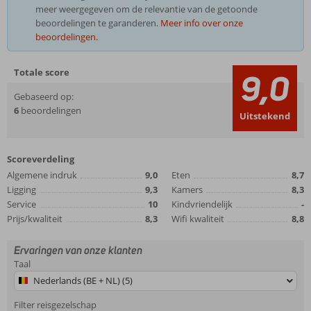
meer weergegeven om de relevantie van de getoonde
beoordelingen te garanderen.
Meer info over onze
beoordelingen.
Totale score
9,0
Gebaseerd op:
6
beoordelingen
Uitstekend
Scoreverdeling
Algemene indruk
9,0
Eten
8,7
Ligging
9,3
Kamers
8,3
Service
10
Kindvriendelijk
-
Prijs/kwaliteit
8,3
Wifi kwaliteit
8,8
Ervaringen van onze klanten
Taal
Nederlands (BE + NL) (5)
Filter reisgezelschap