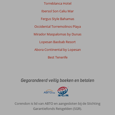
Torreblanca Hotel
Service
10
Kindvriendelijk
-
Prijs/kwaliteit
9
Wifi kwaliteit
10
Ibersol Son Caliu Mar
Fergus Style Bahamas
Anoniem
Occidental Torremolinos Playa
10
Nederland
Mirador Maspalomas by Dunas
Met partner
Lopesan Baobab Resort
,
28 mei 2025
Abora Continental by Lopesan
Best Tenerife
Over
Playa
Blanca:
Lanzarote
Gegarandeerd veilig boeken en betalen
is
een
mooi
eiland.
Corendon is lid van ABTO en aangesloten bij de Stichting
Echter
Garantiefonds Reisgelden (SGR).
de