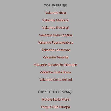
Het
TOP 10 SPANJE
is
niet
Vakantie Ibiza
voor
Vakantie Mallorca
niets
dat
Vakantie El Arenal
de
Vakantie Gran Canaria
meeste
mensen
Vakantie Fuerteventura
die
Vakantie Lanzarote
je
ontmoet
Vakantie Tenerife
allemaal
Vakantie Canarische Eilanden
terugkomen
naar
Vakantie Costa Brava
dit
Vakantie Costa del Sol
hotel
sinds
vele
TOP 10 HOTELS SPANJE
jaren.
Marble Stella Maris
Algemene indruk
10
Eten
9
Fergus Club Europa
Ligging
10
Kamers
9