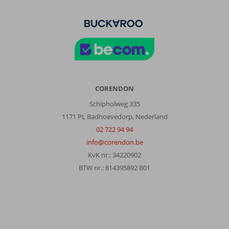
mogelijkheden
om
er
met
de
fiets
op
uit
te
CORENDON
gaan
is
Schipholweg 335
zeer
1171 PL Badhoevedorp, Nederland
beperkt.
02 722 94 94
Slechte
info@corendon.be
bewegwijzering
voor
KvK nr.: 34220902
de
BTW nr.: 814395892 B01
route
en
slecht
aangegeven
voor
de