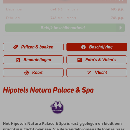
December
674
p.p.
Januari
696
p.p.
Februari
742
p.p.
Maart
746
p.p.
Bekijk beschikbaarheid
Prijzen & boeken
Beschrijving
Beoordelingen
Foto's & Video's
Kaart
Vlucht
Hipotels Natura Palace & Spa
Het Hipotels Natura Palace & Spa is rustig gelegen en biedt een
prachtig uitzicht over zee. Via de wandelpromenade loop je naar