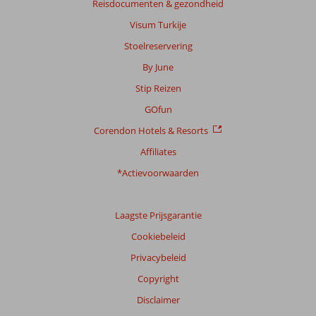
Algemene indruk
9,3
Eten
8,5
Reisdocumenten & gezondheid
Ligging
8,8
Kamers
8,8
Visum Turkije
Service
9,1
Kindvriendelijk
6,4
Stoelreservering
Prijs/kwaliteit
8,8
Wifi kwaliteit
8,6
By June
Ervaringen
Stip Reizen
van
onze
GOfun
klanten
Corendon Hotels & Resorts
Taal
Nederlands (BE + NL) (24)
Affiliates
*Actievoorwaarden
Filter
reisgezelschap
Alle
Laagste Prijsgarantie
Sorteren
Cookiebeleid
op
Privacybeleid
datum (nieuw > oud)
Copyright
Disclaimer
Anoniem