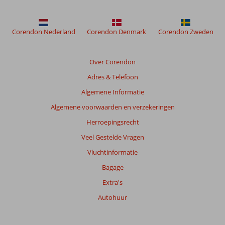
de
getoonde
beoordelingen
Corendon Nederland
Corendon Denmark
Corendon Zweden
te
garanderen.
Meer
Over Corendon
info
over
Adres & Telefoon
onze
Algemene Informatie
beoordelingen.
Algemene voorwaarden en verzekeringen
Totale
Herroepingsrecht
score
Veel Gestelde Vragen
Gebaseerd
Vluchtinformatie
op:
Bagage
24
beoordelingen
Extra's
Autohuur
Scoreverdeling