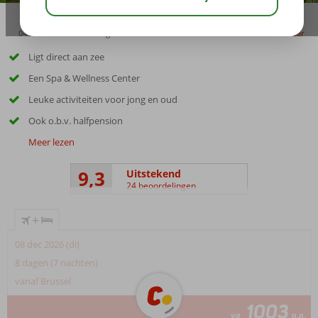
04:30
00:55
aug 28°
C
delen
bewaar
Ligt direct aan zee
Een Spa & Wellness Center
Leuke activiteiten voor jong en oud
Ook o.b.v. halfpension
Meer lezen
9,3
Uitstekend
24 beoordelingen
+
08 dec 2026 (di)
8 dagen (7 nachten)
vanaf Brussel
1003
va
p.p.