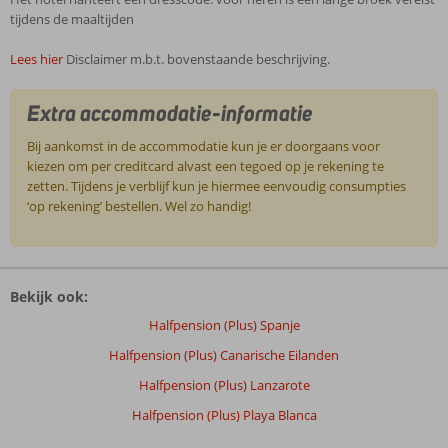
tijdens de maaltijden
Lees hier
Disclaimer m.b.t. bovenstaande beschrijving.
Extra accommodatie-informatie
Bij aankomst in de accommodatie kun je er doorgaans voor
kiezen om per creditcard alvast een tegoed op je rekening te
zetten. Tijdens je verblijf kun je hiermee eenvoudig consumpties
‘op rekening’ bestellen. Wel zo handig!
De
beoordelingen
Bekijk ook:
zijn
door
Halfpension (Plus) Spanje
onze
Halfpension (Plus) Canarische Eilanden
klanten
geschreven
Halfpension (Plus) Lanzarote
na
Halfpension (Plus) Playa Blanca
hun
verblijf