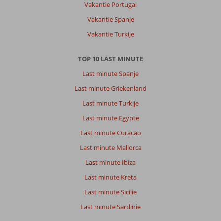
Palace
Vakantie Portugal
&
Vakantie Spanje
Spa:
Vakantie Turkije
Natura
Palace
is
TOP 10 LAST MINUTE
een
Last minute Spanje
zeer
goed
Last minute Griekenland
hotel.
Last minute Turkije
Rustig
gelegen
Last minute Egypte
met
Last minute Curacao
zeezicht,
mooie
Last minute Mallorca
kamers,
Last minute Ibiza
zeer
vriendelijk
Last minute Kreta
personeel
Last minute Sicilie
en
goed
Last minute Sardinie
restaurant.