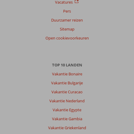
10
Belgie
Vacatures
Met partner
,
Pers
20 september 2025
Duurzamer reizen
Sitemap
Over
Open cookievoorkeuren
Playa
Blanca:
Lanzarote
is
perfect
TOP 10 LANDEN
door
Vakantie Bonaire
zijn
aangenaam
Vakantie Bulgarije
klimaat
Vakantie Curacao
met
voldoende
Vakantie Nederland
bezoekmogelijkheden.
Vakantie Egypte
Over
Vakantie Gambia
Hipotels
Vakantie Griekenland
Natura