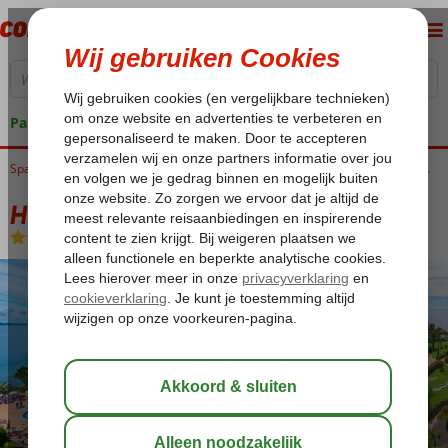
Pakketgarantie
Home
Spanje
Canarische Eilanden
Lanzarote
Playa Blanca
Hipotels Natura Palace & Spa
Hipotels Natura Palace & Spa
Logies en ontbijt
-
Hotel