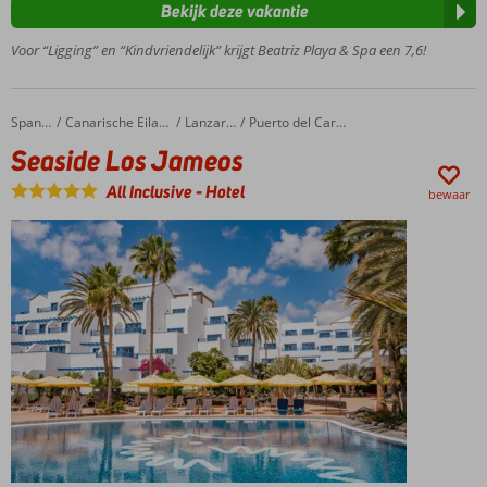
de
Bekijk deze vakantie
boulevard
Voor “Ligging” en “Kindvriendelijk” krijgt Beatriz Playa & Spa een 7,6!
Een
heerlijk
Spa &
Wellness
Seaside Los Jameos
Home
Spanje
Canarische Eilanden
Lanzarote
Puerto del Carmen
Center
Seaside Los Jameos
Animatie
voor
All Inclusive
-
Hotel
bewaar
jong en
oud
Tip: All
Inclusive
ook
mogelijk