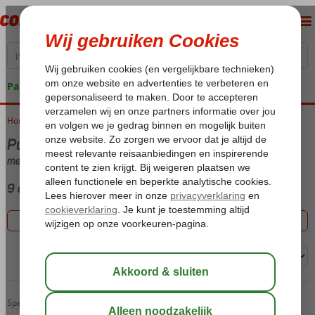
Pakketgarantie
Home
Vakantie reizen
Puerto del Carmen
met (Ultra) All Inclusive
9 aanbiedingen
Filter 9 aanbiedingen
Sorteren op:
Beatriz Playa & Spa
Home
Spanje
Canarische Eilanden
Lanzarote
Puerto del Carmen