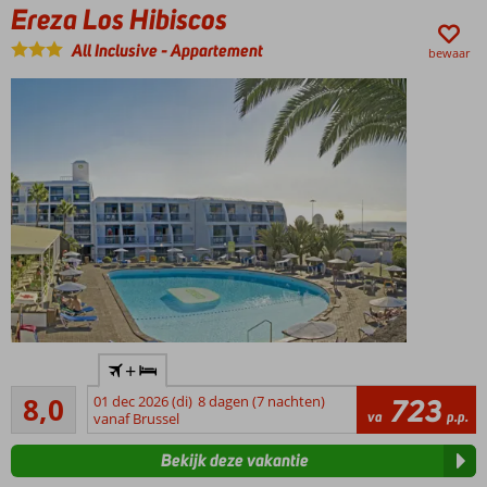
Ereza Los Hibiscos
All Inclusive
-
Appartement
bewaar
Uitstekende
+
vakantiedeal!
Zeer goed
8,0
01 dec 2026 (di)
8 dagen (7 nachten)
723
Geliefd
124
va
p.p.
vanaf Brussel
complex,
beoordelingen
midden
Bekijk deze vakantie
in het