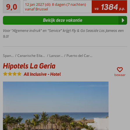
Uitstekend
9,0
12 jan 2027 (di)
8 dagen (7 nachten)
1384
Nabij
43
va
p.p.
vanaf Brussel
Puerto
beoordelingen
del
Bekijk deze vakantie
Carmen
De
Voor “Algemene indruk” en “Service” krijgt Fly & Go Seaside Los Jameos een
boulevard
9,0!
oversteken
en met je
voeten in
Hipotels La Geria
Home
Spanje
Canarische Eilanden
Lanzarote
Puerto del Carmen
het zand
Hipotels La Geria
Populair,
sfeervol en
All Inclusive
-
Hotel
bewaar
comfortabel
hotel
Je zult je
niet
vervelen;
er is
genoeg
te doen
Relaxen in