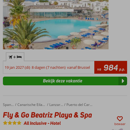
+
984
19 jan 2027 (di)
8 dagen (7 nachten)
vanaf Brussel
va
p.p.
Bekijk deze vakantie
Fly & Go Beatriz Playa & Spa
Home
Spanje
Canarische Eilanden
Lanzarote
Puerto del Carmen
Fly & Go Beatriz Playa & Spa
All Inclusive
-
Hotel
bewaar