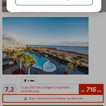
Beatriz Playa & Spa
All Inclusive
-
Hotel
bewaar
Uitstekende
+
vakantiedeal
Voldoende/goed
volgens Cor
7,2
12 jan 2027 (di)
8 dagen (7 nachten)
716
214
va
p.p.
vanaf Brussel
Toplocatie
beoordelingen
aan het
Nog 1 kamer(s) beschikbaar op deze site
strand en