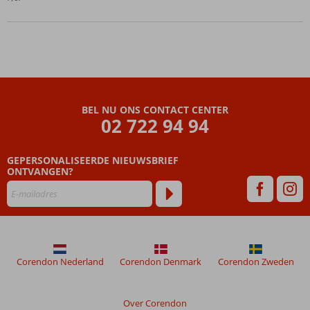
Een
heerlijk
Spa &
Wellness
Center
2
specialiteiten
BEL NU ONS CONTACT CENTER
restaurants
02 722 94 94
(inclusief
voor AI
gasten)
GEPERSONALISEERDE NIEUWSBRIEF
ONTVANGEN?
Corendon Nederland
Corendon Denmark
Corendon Zweden
Over Corendon