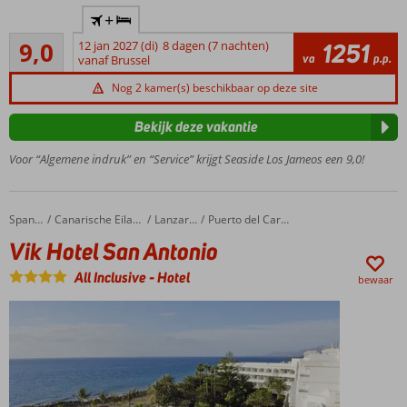
Nabij
+
Puerto
Uitstekend
del
9,0
12 jan 2027 (di)
8 dagen (7 nachten)
1251
41
va
p.p.
Carmen
vanaf Brussel
beoordelingen
De
Nog 2 kamer(s) beschikbaar op deze site
boulevard
oversteken
Bekijk deze vakantie
en met je
voeten in
Voor “Algemene indruk” en “Service” krijgt Seaside Los Jameos een 9,0!
het zand
Populair,
sfeervol en
Vik Hotel San Antonio
Home
Spanje
Canarische Eilanden
Lanzarote
Puerto del Carmen
comfortabel
Vik Hotel San Antonio
hotel
Je zult je
All Inclusive
-
Hotel
bewaar
niet
vervelen;
er is
genoeg
te doen
Relaxen in
mooie