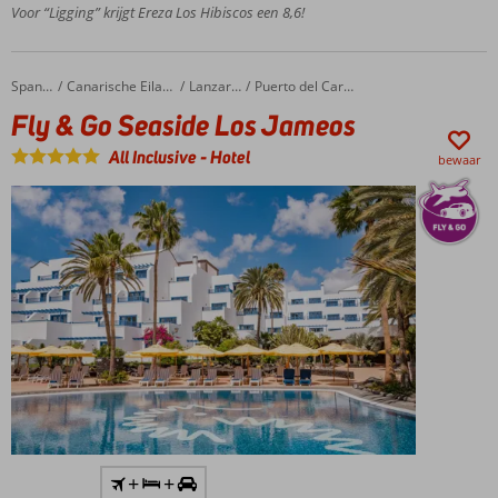
centrum
Voor “Ligging” krijgt Ereza Los Hibiscos een 8,6!
Zandstrand
op ca. 150
meter
Fly & Go Seaside Los Jameos
Home
Spanje
Canarische Eilanden
Lanzarote
Puerto del Carmen
Uitstekende prijs-
Fly & Go Seaside Los Jameos
kwaliteitverhouding
2-
All Inclusive
-
Hotel
bewaar
kamerappartementen
zeezicht met
fantastisch uitzicht
Inclusief
+
+
huurauto