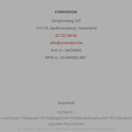
CORENDON
Schipholweg 335
1171 PL Badhoevedorp, Nederland
02 722 94 94
info@corendon.be
KvK nr.: 34220902
BTW nr.: 814395892 B01
TourWeb
©
notSet-0
|
NetMatch
countryId=17&areaId=10152&regionId=10244&destinationId=10723&cateri
ngCode=7%2cA%2cX
be | Search | 380.0.0.13 | netm-web-ui-production-7f756f55dd-8d2r5