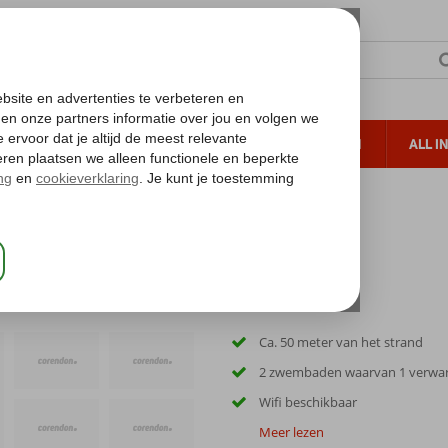
TERZON
ZONVAKANTIES
VERRE REIZEN
ALL I
ueltoeslag
Gratis annuleren*
ra Appartementen
Ca. 50 meter van het strand
2 zwembaden waarvan 1 verw
Wifi beschikbaar
Meer lezen