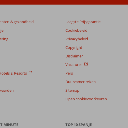
enten & gezondheid
Laagste Prijsgarantie
je
Cookiebeleid
ering
Privacybeleid
Copyright
Disclaimer
Vacatures
otels & Resorts
Pers
Duurzamer reizen
waarden
Sitemap
Open cookievoorkeuren
ST MINUTE
TOP 10 SPANJE