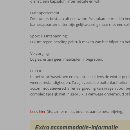
dienst, een kapsalon, internetcafé en wifi.
Uw appartement:
De studio’s bestaan uit een woon-/slaapkamer met kitchenet
kamerappartementen zijn gelijkwaardig maar met een ext
Sport & Ontspanning:
U kunt tegen betaling gebruik maken van het biljart en het
Verzorging:
Logies: er zijn geen maaltijden inbegrepen.
LET OP:
In het voor/naseizoen en eventueel tijdens de winter peri
weersomstandigheden. Zo zijn veelal de buitenfaciliteit
accommodatieverschaffer vergoeding kan vragen voor bepa
complex tijdelijk niet in gebruik is vanwege onderhoud of 
Lees hier
Disclaimer m.b.t. bovenstaande beschrijving.
Extra accommodatie-informatie