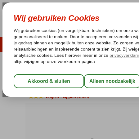
ZOMER 2026
LAST MINUTES
WIN
Pakketgarantie
Laagsteprijsgarantie*
Geen f
Spanje
Home
Canarische Eilanden
Tenerife
Costa Adeje
Altami
Altamira Appartementen
Logies
-
Appartement