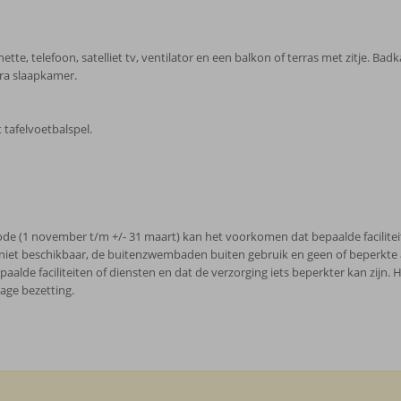
te, telefoon, satelliet tv, ventilator en een balkon of terras met zitje. Ba
ra slaapkamer.
 tafelvoetbalspel.
ode (1 november t/m +/- 31 maart) kan het voorkomen dat bepaalde faciliteit
en niet beschikbaar, de buitenzwembaden buiten gebruik en geen of beperkt
alde faciliteiten of diensten en dat de verzorging iets beperkter kan zij
lage bezetting.