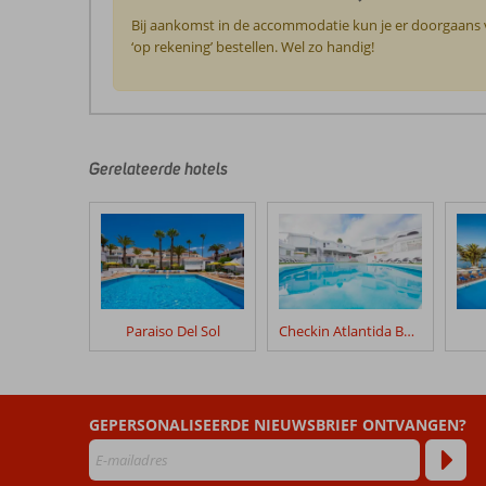
Bij aankomst in de accommodatie kun je er doorgaans vo
‘op rekening’ bestellen. Wel zo handig!
De
beoordelingen
zijn
door
Gerelateerde hotels
onze
klanten
geschreven
na
hun
verblijf
in
Paraiso Del Sol
Checkin Atlantida Bungalows
Altamira
Appartementen
Beoordelingen
GEPERSONALISEERDE NIEUWSBRIEF ONTVANGEN?
die
ouder
zijn