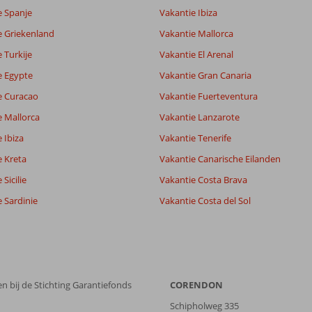
e Spanje
Vakantie Ibiza
e Griekenland
Vakantie Mallorca
 Turkije
Vakantie El Arenal
e Egypte
Vakantie Gran Canaria
e Curacao
Vakantie Fuerteventura
e Mallorca
Vakantie Lanzarote
 Ibiza
Vakantie Tenerife
e Kreta
Vakantie Canarische Eilanden
Sicilie
Vakantie Costa Brava
 Sardinie
Vakantie Costa del Sol
n bij de Stichting Garantiefonds
CORENDON
Schipholweg 335