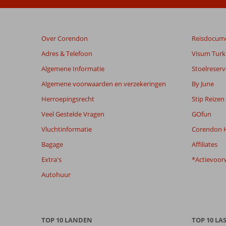
dan
48
maanden
Over Corendon
Reisdocum
worden
niet
Adres & Telefoon
Visum Turki
meer
Algemene Informatie
Stoelreserv
weergegeven
om
Algemene voorwaarden en verzekeringen
By June
de
Herroepingsrecht
Stip Reizen
relevantie
van
Veel Gestelde Vragen
GOfun
de
Vluchtinformatie
Corendon H
getoonde
beoordelingen
Bagage
Affiliates
te
Extra's
*Actievoor
garanderen.
Meer
Autohuur
info
over
onze
beoordelingen.
TOP 10 LANDEN
TOP 10 LA