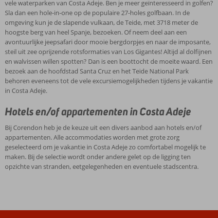
vele waterparken van Costa Adeje. Ben je meer geïnteresseerd in golfen?
Sla dan een hole-in-one op de populaire 27-holes golfbaan. In de
omgeving kun je de slapende vulkaan, de Teide, met 3718 meter de
hoogste berg van heel Spanje, bezoeken. Of neem deel aan een
avontuurlijke jeepsafari door mooie bergdorpjes en naar de imposante,
steil uit zee oprijzende rotsformaties van Los Gigantes! Altijd al dolfijnen
en walvissen willen spotten? Dan is een boottocht de moeite waard. Een
bezoek aan de hoofdstad Santa Cruz en het Teide National Park
behoren eveneens tot de vele excursiemogelijkheden tijdens je vakantie
in Costa Adeje.
Hotels en/of appartementen in Costa Adeje
Bij Corendon heb je de keuze uit een divers aanbod aan hotels en/of
appartementen. Alle accommodaties worden met grote zorg
geselecteerd om je vakantie in Costa Adeje zo comfortabel mogelijk te
maken. Bij de selectie wordt onder andere gelet op de ligging ten
opzichte van stranden, eetgelegenheden en eventuele stadscentra.