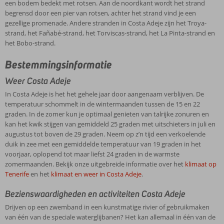
een bodem bedekt met rotsen. Aan de noordkant wordt het strand
begrensd door een pier van rotsen, achter het strand vind je een
gezellige promenade. Andere stranden in Costa Adeje zijn het Troya-
strand, het Fañabé-strand, het Torviscas-strand, het La Pinta-strand en
het Bobo-strand.
Bestemmingsinformatie
Weer Costa Adeje
In Costa Adeje is het het gehele jaar door aangenaam verblijven. De
temperatuur schommelt in de wintermaanden tussen de 15 en 22
graden. In de zomer kun je optimaal genieten van talrijke zonuren en
kan het kwik stijgen van gemiddeld 25 graden met uitschieters in juli en
augustus tot boven de 29 graden. Neem op z’n tijd een verkoelende
duik in zee met een gemiddelde temperatuur van 19 graden in het
voorjaar, oplopend tot maar liefst 24 graden in de warmste
zomermaanden. Bekijk onze uitgebreide informatie over het
klimaat op
Tenerife
en het
klimaat en weer in Costa Adeje
.
Bezienswaardigheden en activiteiten Costa Adeje
Drijven op een zwemband in een kunstmatige rivier of gebruikmaken
van één van de speciale waterglijbanen? Het kan allemaal in één van de