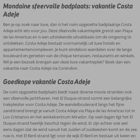
Inclusive
Mondaine sfeervolle badplaats: vakantie Costa
Adeje
Ben je op zoek naar luxe, dan is het ruim opgezette badplaatsje Costa
Adeje echt iets voor jou. Deze sfeervolle vakantieplek grenst aan Playa
de las Americas en is een uitstekende uitvalsbasis om de omgeving te
ontdekken. Costa Adeje bestaat voornamelijk uit luxe hotels en
appartementencomplexen. Je kunt eindeloos wandelen over de lange
boulevard en genieten van de chique terrassen, restaurants en winkels.
Wil je een bezoek brengen aan deze luxe vakantieplek? Boek dan een
vakantie naar Costa Adeje via Corendon.
Goedkope vakantie Costa Adeje
De ruim opgezette badplaats biedt naast diverse mooie stranden ook
een sfeervolle jachthaven. Het El Duque-strand vormt een belangrijke
trekpleister voor Costa Adeje. De wandelboulevard langs het fijne
zandstrand brengt je vanuit Costa Adeje via Playa de las Americas tot in
Los Cristianos en het winkelcentrum Mirador. Op veel dagen ligt het El
Duque-strand heerlijk beschut tegen de wind. Er zijn echter ook wel
eens dagen dat de wind vanuit het zuiden of zuidwesten komt en de zee
ruw is. Het El Beril-strand ligt voor de wijk El Beril en bestaat uit keien en