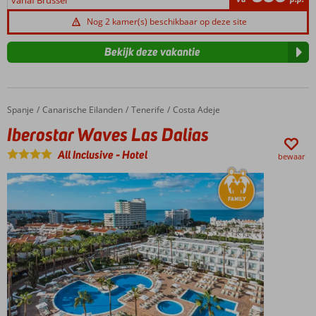
vanaf Brussel
Nog 2 kamer(s) beschikbaar op deze site
Bekijk deze vakantie
Spanje
Iberostar Waves Las Dalias
Home
Canarische Eilanden
Tenerife
Costa Adeje
Iberostar Waves Las Dalias
All Inclusive
-
Hotel
bewaar