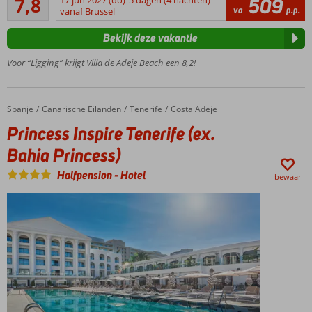
7,8
17 jun 2027 (do)
5 dagen (4 nachten)
509
Op ca. 500
23
va
p.p.
vanaf Brussel
meter van
beoordelingen
het
Bekijk deze vakantie
zandstrand
Zwembaden,
Voor “Ligging” krijgt Villa de Adeje Beach een 8,2!
sauna,
jacuzzi
Ruime
Spanje
Princess Inspire Tenerife (ex. Bahia Princess)
Home
Canarische Eilanden
Tenerife
Costa Adeje
kamers
Princess Inspire Tenerife (ex.
Bahia Princess)
Halfpension
-
Hotel
bewaar