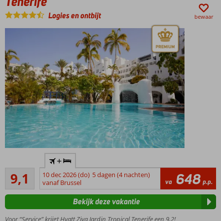
Tenerife
voor jong en
Logies en ontbijt
oud
bewaar
Ontbijt of
Halfpension
ook
mogelijk
Outdoor
+
fitness
Uitstekend
met
9,1
10 dec 2026 (do)
5 dagen (4 nachten)
648
24
va
p.p.
uitzicht
vanaf Brussel
beoordelingen
op zee
Bekijk deze vakantie
Op en top
gastronomisch
Voor “Service” krijgt Hyatt Ziva Jardin Tropical Tenerife een 9,2!