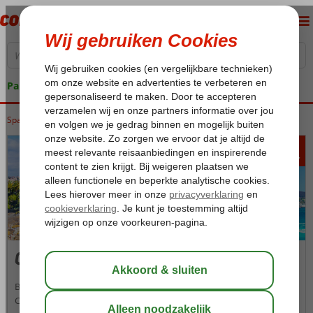
Pakketgarantie
Spanje
Home
Canarische Eilanden
Tenerife
Costa Adeje
402
va
p.p.
Costa Adeje
Ben je op zoek naar luxe, dan is het ruim opgezette badplaatsje
Costa Adeje echt iets voor jou. Deze sfeervolle vakantieplek grenst