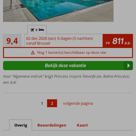
Op
+
steenworp
Uitstekend
afstand
9,4
02 dec 2026 (wo)
6 dagen (5 nachten)
811
5
va
p.p.
van het
vanaf Brussel
beoordelingen
zandstrand
Nog 1 kamer(s) beschikbaar op deze site
Nabij
het
Bekijk deze vakantie
gezellige
Costa
Voor “Algemene indruk” krijgt Princess Inspire Tenerife (ex. Bahia Princess)
Adeje
een 9,4!
Meerdere
zwembaden
met
1
2
volgende pagina
zonneterras
Ontbijt,
Halfpension,
Overig
Beoordelingen
Kaart
Volpension
of All