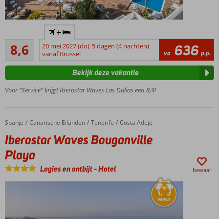
Accommodatie met een
+
GSTC erkend
Aanrader
duurzaamheidscertificaat
8,6
20 mei 2027 (do)
5 dagen (4 nachten)
636
120
va
p.p.
vanaf Brussel
Ca. 500
beoordelingen
meter van
Bekijk deze vakantie
het
zandstrand
Voor “Service” krijgt Iberostar Waves Las Dalias een 8,9!
2
zwembaden
en een
Spanje
Iberostar Waves Bouganville Playa
Home
Canarische Eilanden
Tenerife
Costa Adeje
kinderbad
Iberostar Waves Bouganville
Verblijf
o.b.v. All
Playa
Inclusive
Logies en ontbijt
-
Hotel
bewaar