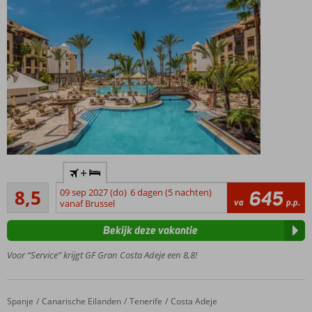
Accommodatie met een
+
GSTC erkend
Aanrader
duurzaamheidscertificaat
8,5
09 sep 2027 (do)
6 dagen (5 nachten)
645
19
va
p.p.
vanaf Brussel
Luxe, service
beoordelingen
en kwaliteit
Bekijk deze vakantie
voor een
onvergetelijke
Voor “Service” krijgt GF Gran Costa Adeje een 8,8!
ervaring
4.500 m2
aan
Spanje
GF Isabel
Home
Canarische Eilanden
Tenerife
Costa Adeje
zonneterras