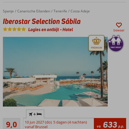
(kinder-)zwembaden
Uitgebreid
Spanje
Iberostar Selection Sábila
Home
Canarische Eilanden
Tenerife
Costa Adeje
animatieprogramma
Iberostar Selection Sábila
voor jong en oud
Halfpension
Logies en ontbijt
-
Hotel
bewaar
of All
Inclusive
ook
mogelijk
Accommodatie met een
+
GSTC erkend
Uitstekend
duurzaamheidscertificaat
9,0
10 jun 2027 (do)
5 dagen (4 nachten)
633
66
va
p.p.
vanaf Brussel
Stijlvol,