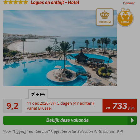
Logies en ontbijt
-
Hotel
bewaar
kids
En Star
Prestige
kamers voor
alleen
volwassenen
Halfpension
of All
Inclusive
ook
mogelijk
Accommodatie met een
+
GSTC erkend
Uitstekend
duurzaamheidscertificaat
9,2
11 dec 2026 (vr)
5 dagen (4 nachten)
733
29
va
p.p.
vanaf Brussel
Op
beoordelingen
loopafstand
Bekijk deze vakantie
van strand
en centrum
Voor “Ligging” en “Service” krijgt Iberostar Selection Anthelia een 9,4!
Meerdere