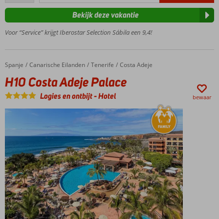
beoordelingen
gerenoveerd
Bekijk deze vakantie
hotel
Only
Voor “Service” krijgt Iberostar Selection Sábila een 9,4!
Adult;
min.
leeftijd
Spanje
H10 Costa Adeje Palace
Home
Canarische Eilanden
Tenerife
Costa Adeje
16 jaar
H10 Costa Adeje Palace
Nabij het
zandstrand,
Logies en ontbijt
-
Hotel
bewaar
vergeet je
slippers
niet
Tip van
Cor:
Prestige
kamers
en
suites
Ontbijt,
Halfpension
of All