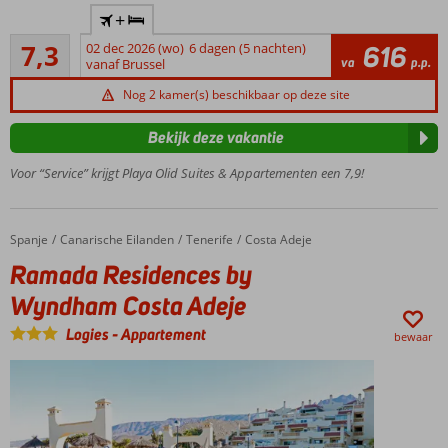
Op
+
loopafstand
Voldoende/goed
van het
7,3
02 dec 2026 (wo)
6 dagen (5 nachten)
616
32
va
p.p.
strand en
vanaf Brussel
beoordelingen
centrum
Nog 2 kamer(s) beschikbaar op deze site
Heerlijk
complex
Bekijk deze vakantie
voor het
hele
Voor “Service” krijgt Playa Olid Suites & Appartementen een 7,9!
gezin
Oeh fijn:
appartementen
Spanje
Ramada Residences by Wyndham Costa Adeje
Home
Canarische Eilanden
Tenerife
Costa Adeje
én All Inclusive
Ramada Residences by
Mini- en
Wyndham Costa Adeje
teenageclub
voor de
Logies
-
Appartement
bewaar
kinderen
2
zwembaden
en een
kinderbad