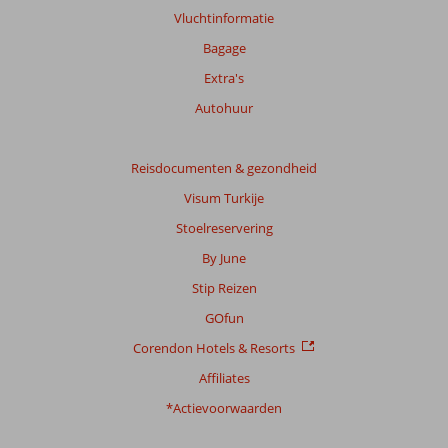
onze
Vluchtinformatie
beoordelingen.
Bagage
Extra's
Totale
score
Autohuur
Gebaseerd
op:
Reisdocumenten & gezondheid
14
Visum Turkije
beoordelingen
Stoelreservering
By June
Scoreverdeling
Stip Reizen
Algemene indruk
7,4
Eten
7,8
Ligging
7,0
Kamers
7,2
GOfun
Service
7,5
Kindvriendelijk
-
Corendon Hotels & Resorts
Prijs/kwaliteit
7,8
Wifi kwaliteit
7,3
Affiliates
Ervaringen
*Actievoorwaarden
van
onze