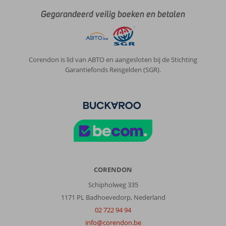
wij
Gegarandeerd veilig boeken en betalen
hadden
net
wat
anders
verwacht.
Corendon is lid van ABTO en aangesloten bij de Stichting
Eettentjes
Garantiefonds Reisgelden (SGR).
zijn
erg
slecht
en
alles
is
enorm
zout
en
smakeloos.
CORENDON
Natuur
Schipholweg 335
was
wel
1171 PL Badhoevedorp, Nederland
erg
02 722 94 94
mooi.
info@corendon.be