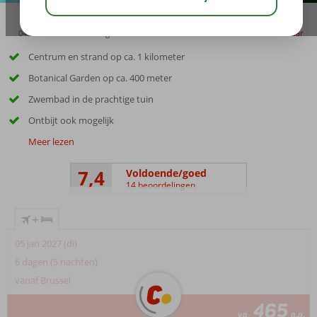
04:20
01:30
aug 28°
C
delen
bewaar
Centrum en strand op ca. 1 kilometer
Botanical Garden op ca. 400 meter
Zwembad in de prachtige tuin
Ontbijt ook mogelijk
Meer lezen
7,4
Voldoende/goed
14 beoordelingen
+
05 jan 2027 (di)
6 dagen (5 nachten)
vanaf Brussel
465
va
p.p.