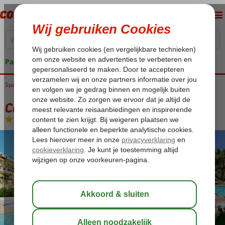
Pakketgarantie
Spanje
Home
Canarische Eilanden
Tenerife
Puerto de la Cruz
Coral Teide Mar
Coral Teide Mar
Logies
-
Aparthotel