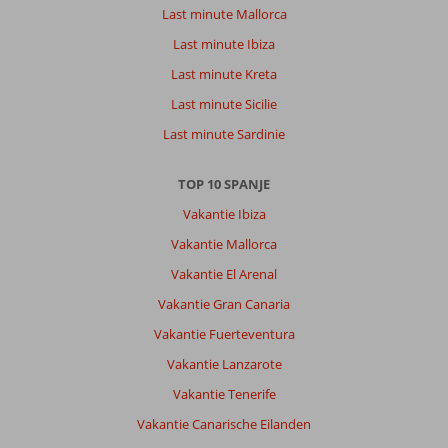
mooie
Last minute Mallorca
grote
Last minute Ibiza
kamers
alles
Last minute Kreta
was
Last minute Sicilie
er.
Tot
Last minute Sardinie
afwasmiddel
shampoo
TOP 10 SPANJE
voor
je
Vakantie Ibiza
handen
Vakantie Mallorca
Algemene indruk
8
Eten
-
Vakantie El Arenal
Ligging
6
Kamers
7
Vakantie Gran Canaria
Service
7
Kindvriendelijk
-
Prijs/kwaliteit
7
Vakantie Fuerteventura
Wifi kwaliteit
8
Vakantie Lanzarote
Vakantie Tenerife
Anoniem
4,0
Nederland
Vakantie Canarische Eilanden
Met partner
,