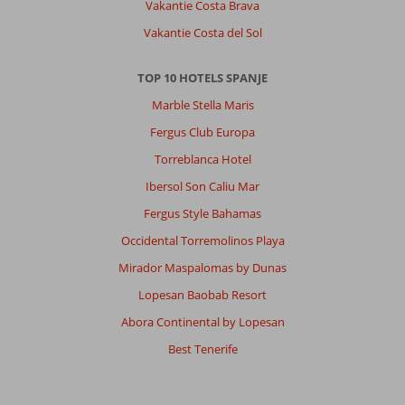
Vakantie Costa Brava
04 januari 2026
Vakantie Costa del Sol
Over
TOP 10 HOTELS SPANJE
Puerto
de
Marble Stella Maris
la
Fergus Club Europa
Cruz:
Torreblanca Hotel
In
januari
Ibersol Son Caliu Mar
is
Fergus Style Bahamas
er
helemaal
Occidental Torremolinos Playa
niks
Mirador Maspalomas by Dunas
te
doen.
Lopesan Baobab Resort
Veel
Abora Continental by Lopesan
oudere
mensen
Best Tenerife
en
geen
jeugd,