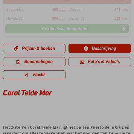
September
458
p.p.
Oktober
441
p.p.
November
390
p.p.
December
528
p.p.
Bekijk beschikbaarheid
Prijzen & boeken
Beschrijving
Beoordelingen
Foto's & Video's
Vlucht
Coral Teide Mar
Het 3-sterren Coral Teide Mar ligt net buiten Puerto de la Cruz en
is perfect om alles te verkennen wat het noorden van Tenerife te