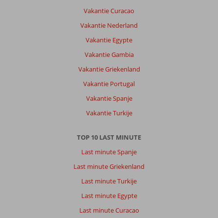
la
Vakantie Curacao
Cruz:
Vakantie Nederland
Weinig
te
Vakantie Egypte
doen
Vakantie Gambia
je
moest
Vakantie Griekenland
het
Vakantie Portugal
opzoeken
.
Vakantie Spanje
Ook
Vakantie Turkije
moeilijk
te
regelen
TOP 10 LAST MINUTE
Last minute Spanje
Over
Coral
Last minute Griekenland
Teide
Last minute Turkije
Mar:
Best
Last minute Egypte
in
Last minute Curacao
orde