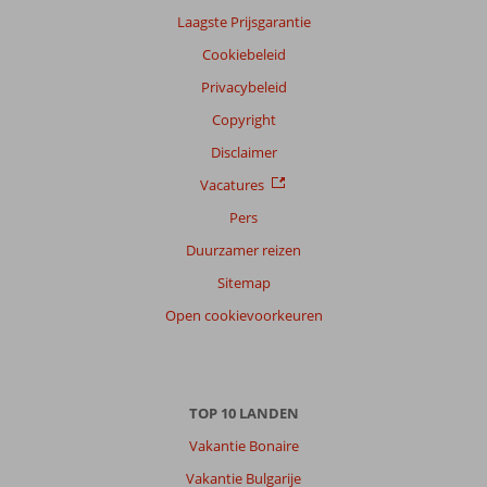
klanten
Laagste Prijsgarantie
Taal
Cookiebeleid
Nederlands (BE + NL) (13)
Privacybeleid
Filter
reisgezelschap
Copyright
Alle
Disclaimer
Sorteren
Vacatures
op
Pers
datum (nieuw > oud)
Duurzamer reizen
Sitemap
Simone
8,0
Open cookievoorkeuren
Nederland
Alleen
,
26 mei 2026
TOP 10 LANDEN
Over
Vakantie Bonaire
Puerto
de
Vakantie Bulgarije