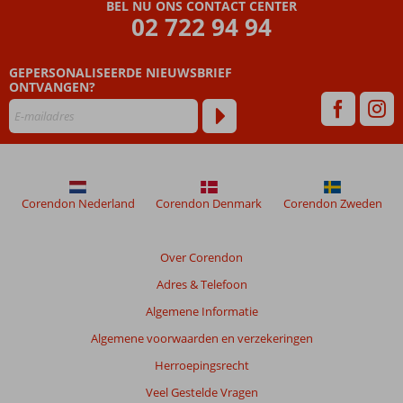
Beoordelingen
BEL NU ONS CONTACT CENTER
die
02 722 94 94
ouder
zijn
GEPERSONALISEERDE NIEUWSBRIEF
dan
ONTVANGEN?
48
maanden
worden
niet
meer
weergegeven
om
Corendon Nederland
Corendon Denmark
Corendon Zweden
de
relevantie
van
Over Corendon
de
Adres & Telefoon
getoonde
beoordelingen
Algemene Informatie
te
Algemene voorwaarden en verzekeringen
garanderen.
Meer
Herroepingsrecht
info
Veel Gestelde Vragen
over