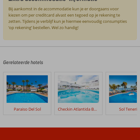
Bij aankomst in de accommodatie kun je er doorgaans voor
kiezen om per creditcard alvast een tegoed op je rekening te
zetten. Tijdens je verblijf kun je hiermee eenvoudig consumpties
‘op rekening’ bestellen. Wel zo handig!
De
beoordelingen
zijn
door
Gerelateerde hotels
onze
klanten
geschreven
na
hun
verblijf
in
Paraiso Del Sol
Checkin Atlantida Bungalows
Sol Tenerif
Coral
Teide
Mar