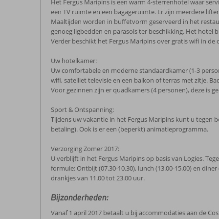
Het Fergus Maripins is een warm 4-sterrenhotel waar service
een TV ruimte en een bagageruimte. Er zijn meerdere lifte
Maaltijden worden in buffetvorm geserveerd in het restau
genoeg ligbedden en parasols ter beschikking. Het hotel b
Verder beschikt het Fergus Maripins over gratis wifi in de
Uw hotelkamer:
Uw comfortabele en moderne standaardkamer (1-3 personen) 
wifi, satelliet televisie en een balkon of terras met zitje.
Voor gezinnen zijn er quadkamers (4 personen), deze is g
Sport & Ontspanning:
Tijdens uw vakantie in het Fergus Maripins kunt u tegen 
betaling). Ook is er een (beperkt) animatieprogramma.
Verzorging Zomer 2017:
U verblijft in het Fergus Maripins op basis van Logies. Teg
formule: Ontbijt (07.30-10.30), lunch (13.00-15.00) en dine
drankjes van 11.00 tot 23.00 uur.
Bijzonderheden:
Vanaf 1 april 2017 betaalt u bij accommodaties aan de Cost