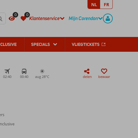
NL
FR
REGISTREER
CONTACT
0
0
Klantenservice
Mijn Corendon
NCLUSIVE
SPECIALS
VLIEGTICKETS
02:40
00:40
aug 28°
C
delen
bewaar
ers
Inclusive