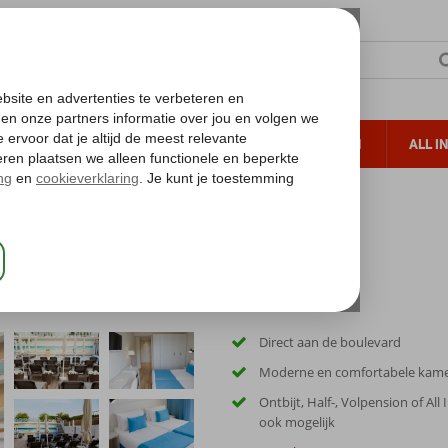
TERZON
ZONVAKANTIES
VERRE REIZEN
ALL I
ueltoeslag
Gratis annuleren*
Direct aan de boulevard
Moderne en comfortabele kam
Ontbijt, Half-, Volpension of All 
ook mogelijk