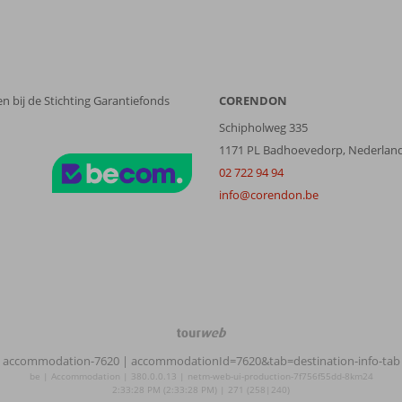
n bij de Stichting Garantiefonds
CORENDON
Schipholweg 335
1171 PL Badhoevedorp, Nederlan
02 722 94 94
info@corendon.be
TourWeb
©
accommodation-7620
| accommodationId=7620&tab=destination-info-tab
NetMatch
be | Accommodation | 380.0.0.13 | netm-web-ui-production-7f756f55dd-8km24
2:33:28 PM (2:33:28 PM) | 271 (258|240)