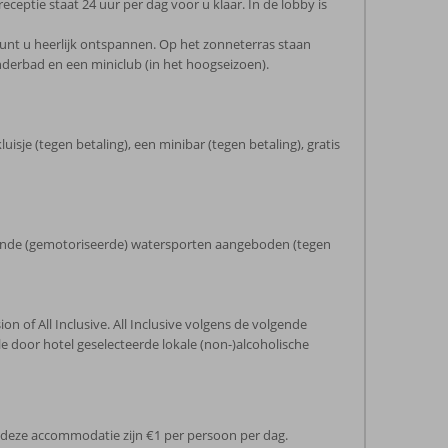
eceptie staat 24 uur per dag voor u klaar. In de lobby is
kunt u heerlijk ontspannen. Op het zonneterras staan
nderbad en een miniclub (in het hoogseizoen).
je (tegen betaling), een minibar (tegen betaling), gratis
illende (gemotoriseerde) watersporten aangeboden (tegen
on of All Inclusive. All Inclusive volgens de volgende
lle door hotel geselecteerde lokale (non-)alcoholische
in deze accommodatie zijn €1 per persoon per dag.