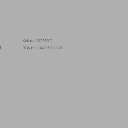
KvK nr.: 34220902
d
BTW nr.: 814395892 B01