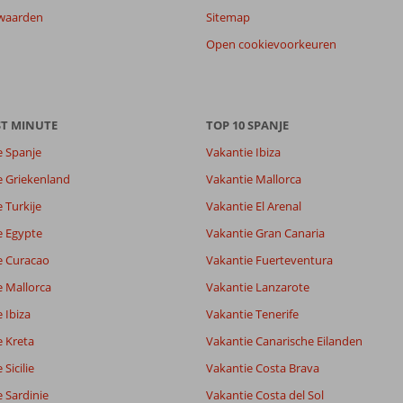
waarden
Sitemap
Open cookievoorkeuren
ST MINUTE
TOP 10 SPANJE
e Spanje
Vakantie Ibiza
e Griekenland
Vakantie Mallorca
 Turkije
Vakantie El Arenal
e Egypte
Vakantie Gran Canaria
e Curacao
Vakantie Fuerteventura
e Mallorca
Vakantie Lanzarote
 Ibiza
Vakantie Tenerife
e Kreta
Vakantie Canarische Eilanden
Sicilie
Vakantie Costa Brava
 Sardinie
Vakantie Costa del Sol