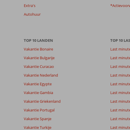
Extra's
*Actievoor
garanderen.
Meer
Autohuur
info
over
onze
beoordelingen.
TOP 10 LANDEN
TOP 10 LA
Vakantie Bonaire
Last minut
Vakantie Bulgarije
Last minut
Vakantie Curacao
Last minute
Vakantie Nederland
Last minut
Vakantie Egypte
Last minut
Vakantie Gambia
Last minut
Vakantie Griekenland
Last minute
Vakantie Portugal
Last minut
Vakantie Spanje
Last minute 
Vakantie Turkije
Last minute