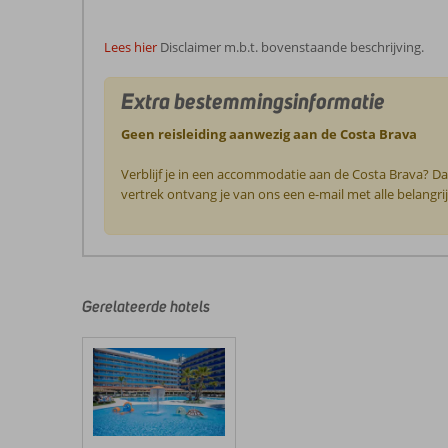
Lees hier
Disclaimer m.b.t. bovenstaande beschrijving.
Extra bestemmingsinformatie
Geen reisleiding aanwezig aan de Costa Brava
Verblijf je in een accommodatie aan de Costa Brava? Da
vertrek ontvang je van ons een e-mail met alle belangri
De
beoordelingen
zijn
door
Gerelateerde hotels
onze
klanten
geschreven
na
hun
verblijf
in