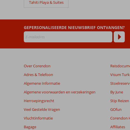
Tahiti Playa & Suites
Fergus
Maripins
Beoordelingen
GEPERSONALISEERDE NIEUWSBRIEF ONTVANGEN?
die
ouder
zijn
dan
48
maanden
Over Corendon
Reisdocum
worden
niet
Adres & Telefoon
Visum Turki
meer
Algemene Informatie
Stoelreserv
weergegeven
om
Algemene voorwaarden en verzekeringen
By June
de
Herroepingsrecht
Stip Reizen
relevantie
van
Veel Gestelde Vragen
GOfun
de
Vluchtinformatie
Corendon H
getoonde
beoordelingen
Bagage
Affiliates
te