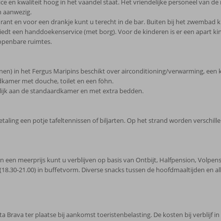
 en kwaliteit hoog in het vaandel staat. Het vriendelijke personeel van de r
n aanwezig.
rant en voor een drankje kunt u terecht in de bar. Buiten bij het zwembad 
iedt een handdoekenservice (met borg). Voor de kinderen is er een apart ki
 openbare ruimtes.
in het Fergus Maripins beschikt over airconditioning/verwarming, een kluis
 Badkamer met douche, toilet en een föhn.
elijk aan de standaardkamer en met extra bedden.
betaling een potje tafeltennissen of biljarten. Op het strand worden versch
en een meerprijs kunt u verblijven op basis van Ontbijt, Halfpension, Volpensi
r (18.30-21.00) in buffetvorm. Diverse snacks tussen de hoofdmaaltijden en a
a Brava ter plaatse bij aankomst toeristenbelasting. De kosten bij verblijf 