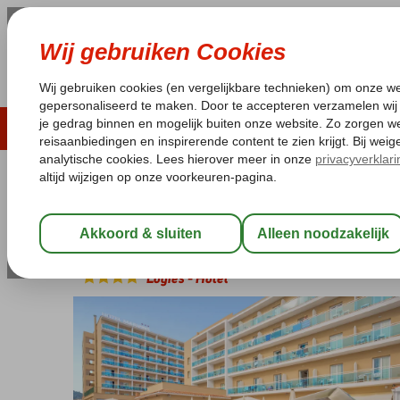
ZOMER 2026
LAST MINUTES
WIN
Pakketgarantie
Laagsteprijsgarantie*
Geen f
Spanje
Home
Costa Brava
Malgrat de Mar
Fergus Maripins
Fergus Maripins
Logies
-
Hotel