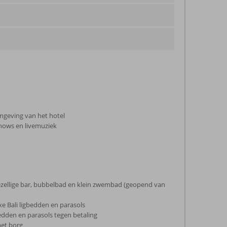
omgeving van het hotel
hows en livemuziek
gezellige bar, bubbelbad en klein zwembad (geopend van
xe Bali ligbedden en parasols
bedden en parasols tegen betaling
et borg