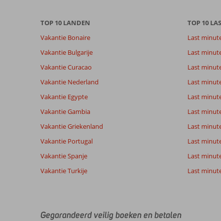
over
onze
TOP 10 LANDEN
TOP 10 LA
beoordelingen.
Vakantie Bonaire
Last minut
Vakantie Bulgarije
Last minut
Vakantie Curacao
Last minute
Vakantie Nederland
Last minut
Vakantie Egypte
Last minut
Vakantie Gambia
Last minut
Vakantie Griekenland
Last minute
Vakantie Portugal
Last minut
Vakantie Spanje
Last minute 
Vakantie Turkije
Last minute
Gegarandeerd veilig boeken en betalen