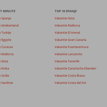
ST MINUTE
TOP 10 SPANJE
e Spanje
Vakantie Ibiza
e Griekenland
Vakantie Mallorca
 Turkije
Vakantie El Arenal
e Egypte
Vakantie Gran Canaria
e Curacao
Vakantie Fuerteventura
e Mallorca
Vakantie Lanzarote
 Ibiza
Vakantie Tenerife
e Kreta
Vakantie Canarische Eilanden
Sicilie
Vakantie Costa Brava
 Sardinie
Vakantie Costa del Sol