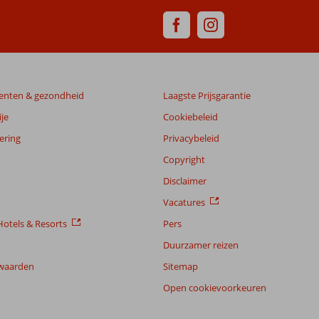
enten & gezondheid
Laagste Prijsgarantie
je
Cookiebeleid
ering
Privacybeleid
Copyright
Disclaimer
Vacatures
otels & Resorts
Pers
Duurzamer reizen
waarden
Sitemap
Open cookievoorkeuren