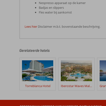
Nespresso apparaat op de kamer
Badjas en slippers
Fles water bij aankomst
Lees hier
Disclaimer m.b.t. bovenstaande beschrijving.
De
beoordelingen
zijn
door
Gerelateerde hotels
onze
klanten
geschreven
na
hun
verblijf
in
Torreblanca Hotel
Iberostar Waves Malaga Playa
AluaSun
Lago
Rojo