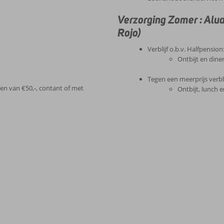
Verzorging Zomer : Alu
Rojo)
Verblijf o.b.v. Halfpension
Ontbijt en dine
Tegen een meerprijs verbli
len van €50,-, contant of met
Ontbijt, lunch 