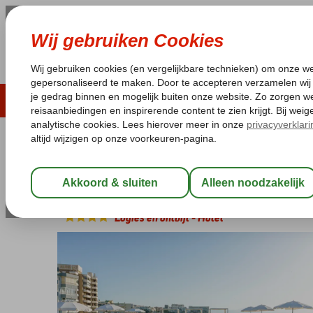
ZOMER 2026
LAST MINUTES
WIN
Pakketgarantie
Laagsteprijsgarantie*
Geen f
Spanje
Home
Costa del Sol
Torremolinos
AluaSun Lago Rojo
AluaSun Lago Rojo
Logies en ontbijt
-
Hotel