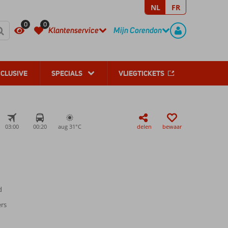
NL
FR
REGISTREER
CONTACT
0
0
Klantenservice
Mijn Corendon
NCLUSIVE
SPECIALS
VLIEGTICKETS
03:00
00:20
aug 31°
C
delen
bewaar
d
ers