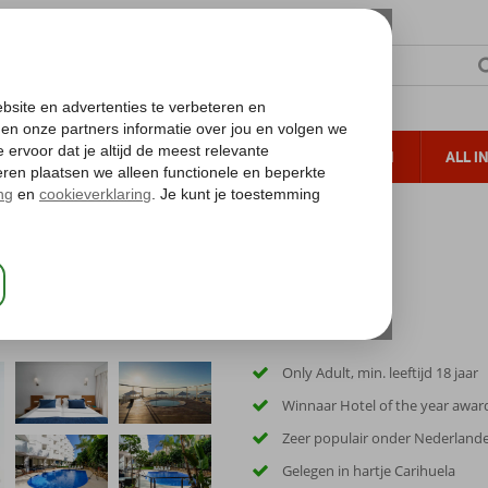
TERZON
ZONVAKANTIES
VERRE REIZEN
ALL I
ueltoeslag
Gratis annuleren*
Only Adult, min. leeftijd 18 jaar
Winnaar Hotel of the year awar
Zeer populair onder Nederland
Gelegen in hartje Carihuela