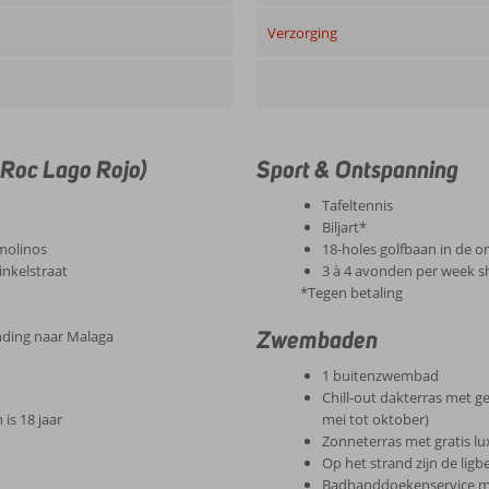
Verzorging
 Roc Lago Rojo)
Sport & Ontspanning
Tafeltennis
Biljart*
molinos
18-holes golfbaan in de 
inkelstraat
3 à 4 avonden per week s
*Tegen betaling
Zwembaden
inding naar Malaga
1 buitenzwembad
Chill-out dakterras met 
 is 18 jaar
mei tot oktober)
Zonneterras met gratis lu
Op het strand zijn de lig
Badhanddoekenservice m