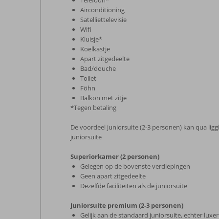
Telefoon*
Airconditioning
Satelliettelevisie
Wifi
Kluisje*
Koelkastje
Apart zitgedeelte
Bad/douche
Toilet
Föhn
Balkon met zitje
*Tegen betaling
De voordeel juniorsuite (2-3 personen) kan qua liggi
juniorsuite
Superiorkamer (2 personen)
Gelegen op de bovenste verdiepingen
Geen apart zitgedeelte
Dezelfde faciliteiten als de juniorsuite
Juniorsuite premium (2-3 personen)
Gelijk aan de standaard juniorsuite, echter luxer