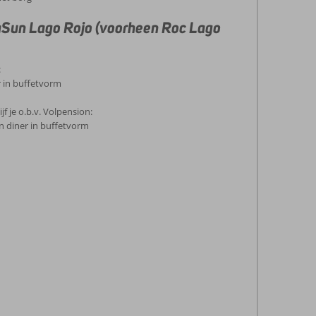
aSun Lago Rojo (voorheen Roc Lago
:
r in buffetvorm
jf je o.b.v. Volpension:
en diner in buffetvorm