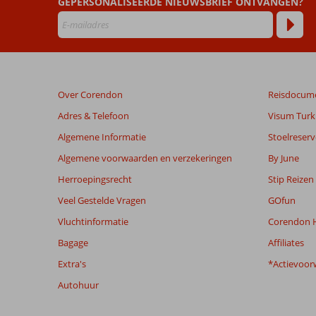
GEPERSONALISEERDE NIEUWSBRIEF ONTVANGEN?
Beoordelingen
die
ouder
zijn
dan
48
Over Corendon
Reisdocum
maanden
worden
Adres & Telefoon
Visum Turki
niet
Algemene Informatie
Stoelreserv
meer
weergegeven
Algemene voorwaarden en verzekeringen
By June
om
Herroepingsrecht
Stip Reizen
de
relevantie
Veel Gestelde Vragen
GOfun
van
Vluchtinformatie
Corendon H
de
getoonde
Bagage
Affiliates
beoordelingen
Extra's
*Actievoor
te
garanderen.
Autohuur
Meer
info