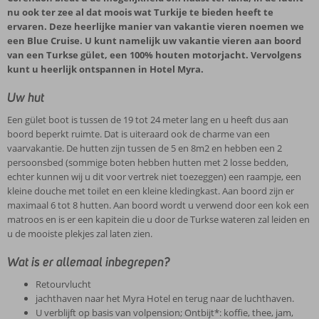
nu ook ter zee al dat moois wat Turkije te bieden heeft te
ervaren. Deze heerlijke manier van vakantie vieren noemen we
een Blue Cruise. U kunt namelijk uw vakantie vieren aan boord
van een Turkse gület, een 100% houten motorjacht. Vervolgens
kunt u heerlijk ontspannen in Hotel Myra.
Uw hut
Een gület boot is tussen de 19 tot 24 meter lang en u heeft dus aan
boord beperkt ruimte. Dat is uiteraard ook de charme van een
vaarvakantie. De hutten zijn tussen de 5 en 8m2 en hebben een 2
persoonsbed (sommige boten hebben hutten met 2 losse bedden,
echter kunnen wij u dit voor vertrek niet toezeggen) een raampje, een
kleine douche met toilet en een kleine kledingkast. Aan boord zijn er
maximaal 6 tot 8 hutten. Aan boord wordt u verwend door een kok een
matroos en is er een kapitein die u door de Turkse wateren zal leiden en
u de mooiste plekjes zal laten zien.
Wat is er allemaal inbegrepen?
Retourvlucht
jachthaven naar het Myra Hotel en terug naar de luchthaven.
U verblijft op basis van volpension; Ontbijt*: koffie, thee, jam,