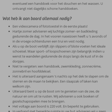
eventueel een handdoek voor het douchen en het wassen. U
ontvangt niet dagelijks schone handdoeken.
Wat heb ik aan boord allemaal nodig?
Een videocamera of fototoestel in de eerste plaats!
Hartje zomer adviseren wij luchtige zomer- en badkleding
gedurende de dag. In het vooren naseizoen heeft u ’s avonds of
in de vroege ochtenduren een trui en vest nodig.
Als u op de boot verblijft zijn slippers of blote voeten het ideale
schoeisel. Maar sport- of loopschoenen zijn belangrijk indien u
wenst te wandelen gedurende de stops langs de kust of in de
dorpjes.
Niet te vergeten: een handdoek, zwemkleding, zonnecrème,
zonnebril en hoofddeksel.
Het is uiteraard aangenaam ‘s nachts op het dek te slapen om de
sterren en de maan te bekijken. Een slaapzak of laken kan
welkom zijn.
Uiteraard bent u op de boot om te genieten van de zee, de
natuur en om uit te rusten. Wij adviseren u ook boeken of
gezelschapsspelen mee te brengen.
Het voltage aan boord is 220 volt. En beperkt te gebruiken.
In verband met beperkte ruimte in uw hut adviseren wij u geen