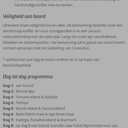
hardschalige koffer mee te nemen.
Veiligheid aan boord
Uiteraard staat veiligheid boven alles. De bemanning beschikt over een
eerste hulp-koffer, en voor noodgevallen is er een 24-uurs
radioverbinding met de vaste wal. Langs de route zijn verschillende
klinieken en doktersposten. Uw bemanning zal in geval van nood tevens
contact opnemen met de reisleiding van Corendon
* aanbod kan per dag en boot variëren en is op basis van
beschikbaarheid
Dag tot dag programma:
Dag 1:
aan boord
Dag 2:
Ekincik Bay
Dag 3:
Tersane eiland & Kizilada
Dag 4:
Fethiye
Dag 5:
Göcek eiland & Yassica eiland
Dag 6:
Bedri Rahmi baai & Aga limani baai
Dag 7:
Kadirga, Paradise eiland & Marmaris
Dag 8:
op dag 8 van boord, transfer naar hotel Myra Hotel voor uw