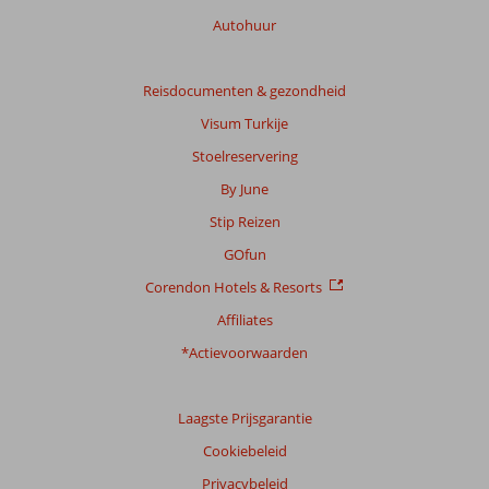
de
Autohuur
relevantie
van
de
Reisdocumenten & gezondheid
getoonde
beoordelingen
Visum Turkije
te
Stoelreservering
garanderen.
Meer
By June
info
Stip Reizen
over
onze
GOfun
beoordelingen.
Corendon Hotels & Resorts
Affiliates
*Actievoorwaarden
Laagste Prijsgarantie
Cookiebeleid
Privacybeleid