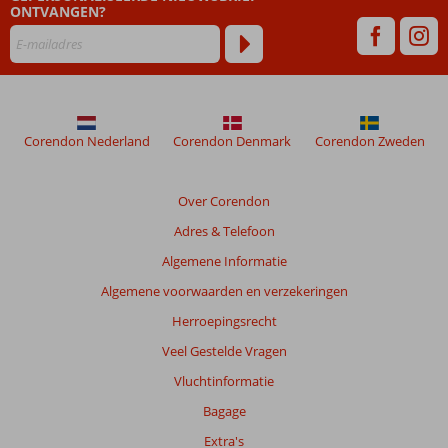
na
ONTVANGEN?
hun
verblijf
in
Blue
Cruise
&
Corendon Nederland
Corendon Denmark
Corendon Zweden
Hotel
Myra
Over Corendon
Beoordelingen
Adres & Telefoon
die
ouder
Algemene Informatie
zijn
Algemene voorwaarden en verzekeringen
dan
48
Herroepingsrecht
maanden
Veel Gestelde Vragen
worden
niet
Vluchtinformatie
meer
Bagage
weergegeven
om
Extra's