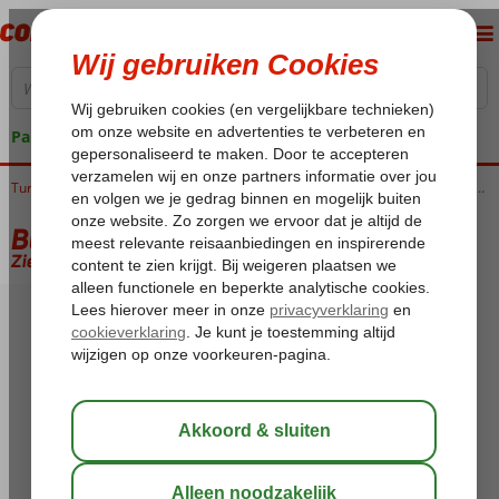
Pakketgarantie
Home
Turkije
Egeische kust
Blue Cruises
Blue Cruises Marmaris
Blue Cruise & Hotel Myra
Blue Cruise & Hotel Myra
Zie beschrijving