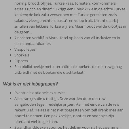
honing, brood, olijfjes, Turkse kaas, tomaten, komkommers,
eitjes. Lunch en diner*: u krijgt een uniek kijkje in de echte Turkse
keuken; de kok zal u verwennen met Turkse gerechten zoals
salades, vleesgerechten, pasta’s en volop fruit. U kunt daarbij
smullen van lekkere Turkse wijnen. Maar houdt wel de kilootjes in
de gaten...
7 nachten verblijf in Myra Hotel op basis van All Inclusive en in
een standaardkamer.
Visspulletjes
Snorkels
Flippers
Een bibliotheekje met internationale boeken, die de crew graag
uitbreidt met de boeken die u achterlaat.
Wat is er niet inbegrepen?
Eventuele optionele excursies
Alle drankjes die u nuttigt. Deze worden door de crew
aangeboden tegen redelijke prijzen. Aan het einde van de reis
rekent u af. Helaas is het niet toegestaan om zelf drank mee aan
boord te nemen. Een pak koekjes, nootjes en snoepjes zijn
uiteraard wel toegestaan.
Strandhanddoeken voor op het dek en voor na het zwemmen,