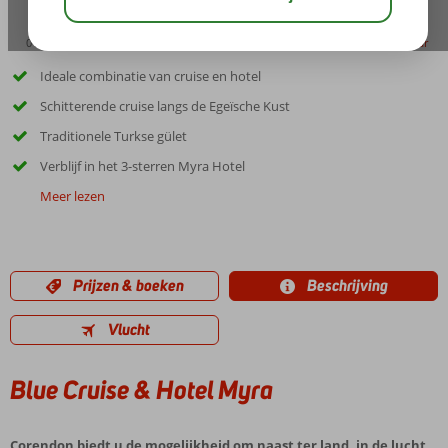
01:30
aug 33°
C
delen
bewaar
Ideale combinatie van cruise en hotel
Schitterende cruise langs de Egeïsche Kust
Traditionele Turkse gület
Verblijf in het 3-sterren Myra Hotel
Meer lezen
Prijzen & boeken
Beschrijving
Vlucht
Blue Cruise & Hotel Myra
Corendon biedt u de mogelijkheid om naast ter land, in de lucht