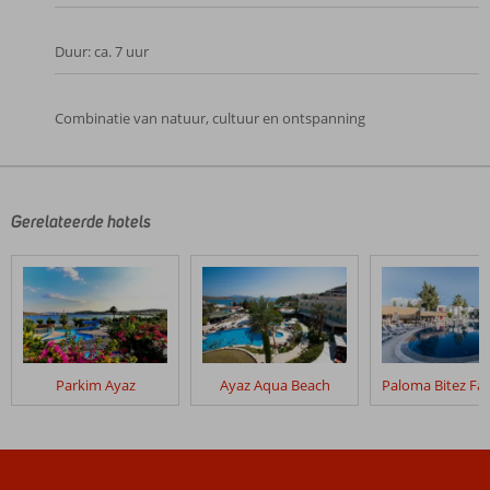
Duur: ca. 7 uur
Combinatie van natuur, cultuur en ontspanning
De
beoordelingen
zijn
door
Gerelateerde hotels
onze
klanten
geschreven
na
hun
verblijf
in
Parkim Ayaz
Ayaz Aqua Beach
Woxxie
Hotel
Beoordelingen