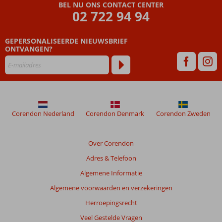
die
BEL NU ONS CONTACT CENTER
ouder
02 722 94 94
zijn
dan
GEPERSONALISEERDE NIEUWSBRIEF
48
ONTVANGEN?
maanden
worden
niet
meer
weergegeven
om
de
Corendon Nederland
Corendon Denmark
Corendon Zweden
relevantie
van
de
Over Corendon
getoonde
Adres & Telefoon
beoordelingen
te
Algemene Informatie
garanderen.
Algemene voorwaarden en verzekeringen
Meer
info
Herroepingsrecht
over
Veel Gestelde Vragen
onze