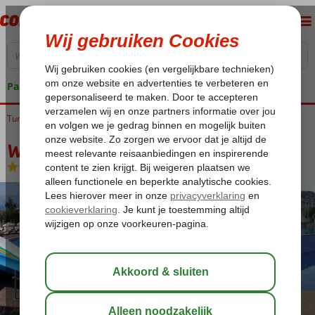
Pakketgarantie
Turkije
Home
Egeische kust
Bodrum
Turgutreis
Woxxie Hotel
Woxxie Hotel
All Inclusive
-
Hotel