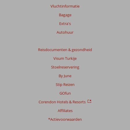
beoordelingen.
Vluchtinformatie
Bagage
Extra's
Autohuur
Reisdocumenten & gezondheid
Visum Turkije
Stoelreservering
By June
Stip Reizen
GOfun
Corendon Hotels & Resorts
Affiliates
*Actievoorwaarden