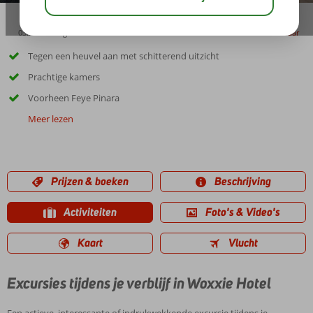
03:30
aug 31°
C
delen
bewaar
Tegen een heuvel aan met schitterend uitzicht
Prachtige kamers
Voorheen Feye Pinara
Meer lezen
Prijzen & boeken
Beschrijving
Activiteiten
Foto's & Video's
Kaart
Vlucht
Excursies tijdens je verblijf in Woxxie Hotel