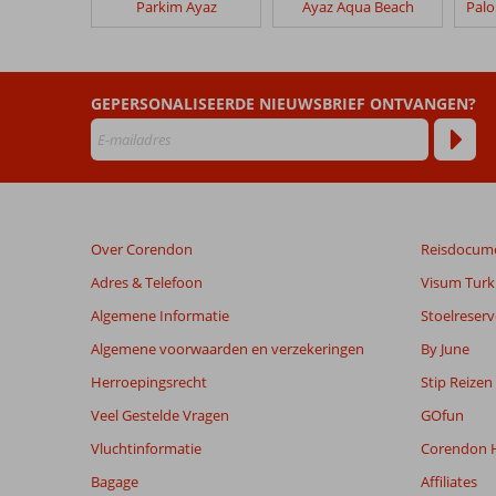
Parkim Ayaz
Ayaz Aqua Beach
Woxxie
Hotel
Beoordelingen
GEPERSONALISEERDE NIEUWSBRIEF ONTVANGEN?
die
ouder
zijn
dan
48
maanden
Over Corendon
Reisdocum
worden
niet
Adres & Telefoon
Visum Turki
meer
Algemene Informatie
Stoelreserv
weergegeven
om
Algemene voorwaarden en verzekeringen
By June
de
Herroepingsrecht
Stip Reizen
relevantie
van
Veel Gestelde Vragen
GOfun
de
Vluchtinformatie
Corendon H
getoonde
beoordelingen
Bagage
Affiliates
te