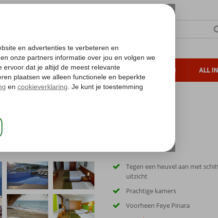
TERZON
ZONVAKANTIES
VERRE REIZEN
ALL I
ueltoeslag
Gratis annuleren*
Tegen een heuvel aan met schi
uitzicht
Prachtige kamers
Voorheen Feye Pinara