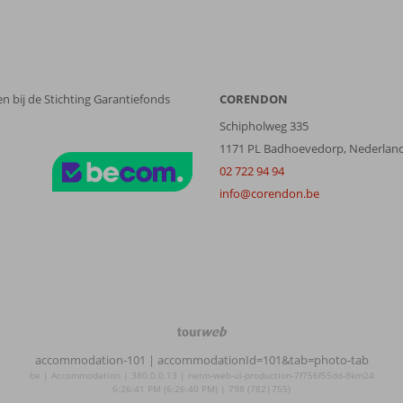
n bij de Stichting Garantiefonds
CORENDON
Schipholweg 335
1171 PL Badhoevedorp, Nederlan
02 722 94 94
info@corendon.be
TourWeb
©
accommodation-101
| accommodationId=101&tab=photo-tab
NetMatch
be | Accommodation | 380.0.0.13 | netm-web-ui-production-7f756f55dd-8km24
6:26:41 PM (6:26:40 PM) | 798 (782|755)