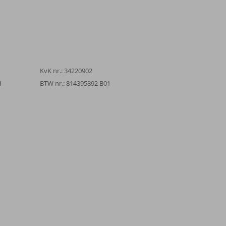
KvK nr.: 34220902
d
BTW nr.: 814395892 B01