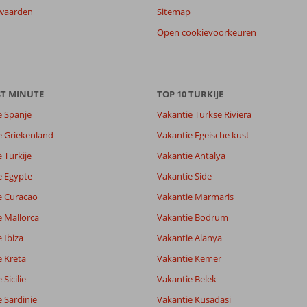
waarden
Sitemap
Open cookievoorkeuren
ST MINUTE
TOP 10 TURKIJE
e Spanje
Vakantie Turkse Riviera
e Griekenland
Vakantie Egeische kust
 Turkije
Vakantie Antalya
e Egypte
Vakantie Side
e Curacao
Vakantie Marmaris
e Mallorca
Vakantie Bodrum
 Ibiza
Vakantie Alanya
e Kreta
Vakantie Kemer
Sicilie
Vakantie Belek
 Sardinie
Vakantie Kusadasi