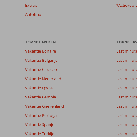
Extra's
*Actievoor
garanderen.
Meer
Autohuur
info
over
onze
beoordelingen.
TOP 10 LANDEN
TOP 10 LA
Vakantie Bonaire
Last minut
Vakantie Bulgarije
Last minut
Vakantie Curacao
Last minute
Vakantie Nederland
Last minut
Vakantie Egypte
Last minut
Vakantie Gambia
Last minut
Vakantie Griekenland
Last minute
Vakantie Portugal
Last minut
Vakantie Spanje
Last minute 
Vakantie Turkije
Last minute