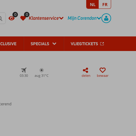
NL
FR
REGISTREER
CONTACT
0
0
Klantenservice
Mijn Corendon
NCLUSIVE
SPECIALS
VLIEGTICKETS
03:30
aug 31°
C
delen
bewaar
tterend