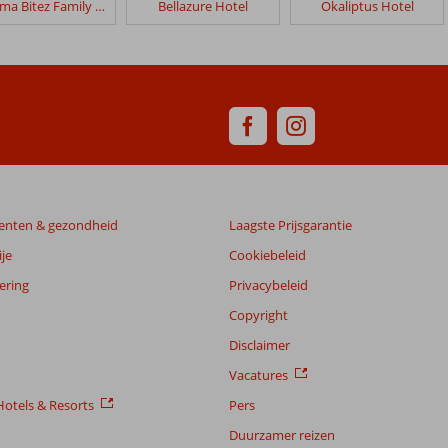
Paloma Bitez Family Club
Bellazure Hotel
Okaliptus Hotel
enten & gezondheid
Laagste Prijsgarantie
je
Cookiebeleid
ering
Privacybeleid
Copyright
Disclaimer
Vacatures
otels & Resorts
Pers
Duurzamer reizen