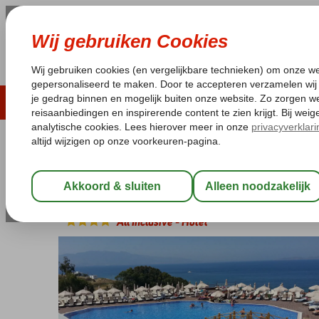
ZOMER 2026
LAST MINUTES
WIN
Pakketgarantie
Laagsteprijsgarantie*
Geen f
Turkije
Home
Egeische kust
Bodrum
Turgutreis
Woxxie Hotel
Woxxie Hotel
All Inclusive
-
Hotel