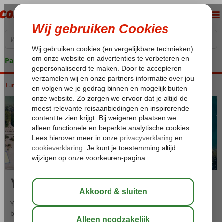
Pakketgarantie
Turkije
Home
Egeische kust
Fethiye
Yaniklar
Yaniklar
Yaniklar is een toeristische vakantiebestemming tussen de
badplaatsen Fethiye en Dalaman. Deze groene oase heeft een ideale