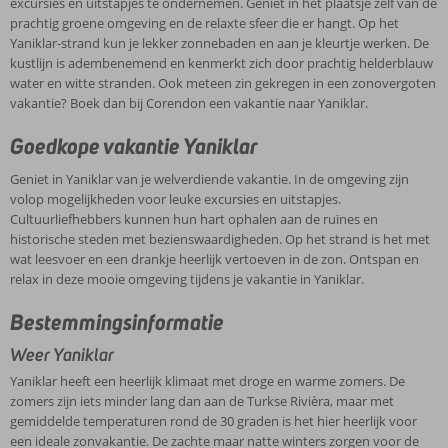
excursies en uitstapjes te ondernemen. Geniet in het plaatsje zelf van de
prachtig groene omgeving en de relaxte sfeer die er hangt. Op het
Yaniklar-strand kun je lekker zonnebaden en aan je kleurtje werken. De
kustlijn is adembenemend en kenmerkt zich door prachtig helderblauw
water en witte stranden. Ook meteen zin gekregen in een zonovergoten
vakantie? Boek dan bij Corendon een vakantie naar Yaniklar.
Goedkope vakantie Yaniklar
Geniet in Yaniklar van je welverdiende vakantie. In de omgeving zijn
volop mogelijkheden voor leuke excursies en uitstapjes.
Cultuurliefhebbers kunnen hun hart ophalen aan de ruïnes en
historische steden met bezienswaardigheden. Op het strand is het met
wat leesvoer en een drankje heerlijk vertoeven in de zon. Ontspan en
relax in deze mooie omgeving tijdens je vakantie in Yaniklar.
Bestemmingsinformatie
Weer Yaniklar
Yaniklar heeft een heerlijk klimaat met droge en warme zomers. De
zomers zijn iets minder lang dan aan de Turkse Rivièra, maar met
gemiddelde temperaturen rond de 30 graden is het hier heerlijk voor
een ideale zonvakantie. De zachte maar natte winters zorgen voor de