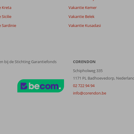
Filter reisgezelschap
Sorteren op
e Kreta
Vakantie Kemer
Alle
datum (nieuw > oud)
Sicilie
Vakantie Belek
 Sardinie
Vakantie Kusadasi
n bij de Stichting Garantiefonds
CORENDON
Schipholweg 335
1171 PL Badhoevedorp, Nederlan
02 722 94 94
info@corendon.be