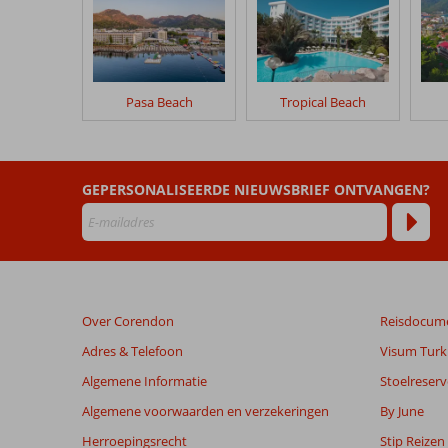
geschreven
na
hun
verblijf
in
Pasa Beach
Tropical Beach
Pasa
Garden
Beach
Hotel
GEPERSONALISEERDE NIEUWSBRIEF ONTVANGEN?
Beoordelingen
die
ouder
zijn
dan
Over Corendon
Reisdocum
48
maanden
Adres & Telefoon
Visum Turki
worden
Algemene Informatie
Stoelreserv
niet
meer
Algemene voorwaarden en verzekeringen
By June
weergegeven
Herroepingsrecht
Stip Reizen
om