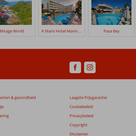
Mirage World
K Maris Hotel Marmaris
Pasa Bey
enten & gezondheid
Laagste Prijsgarantie
je
Cookiebeleid
ering
Privacybeleid
Copyright
Disclaimer