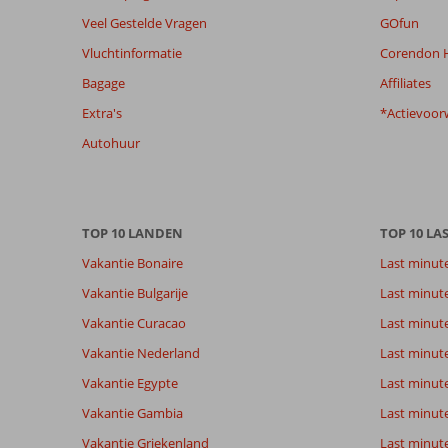
de
Veel Gestelde Vragen
GOfun
relevantie
Vluchtinformatie
Corendon H
van
de
Bagage
Affiliates
getoonde
Extra's
*Actievoor
beoordelingen
te
Autohuur
garanderen.
Meer
info
over
TOP 10 LANDEN
TOP 10 LA
onze
beoordelingen.
Vakantie Bonaire
Last minut
Vakantie Bulgarije
Last minut
Totale score
Scoreverdeling
7,7
Vakantie Curacao
Last minute
Algemene indruk
7,7
Eten
Gebaseerd op:
Ligging
8,6
Kamers
Vakantie Nederland
Last minut
43
Goed
Service
8,1
Kindvriende
beoordelingen
Vakantie Egypte
Last minut
Prijs/kwaliteit
7,6
Wifi kwalite
Vakantie Gambia
Last minut
Vakantie Griekenland
Last minute