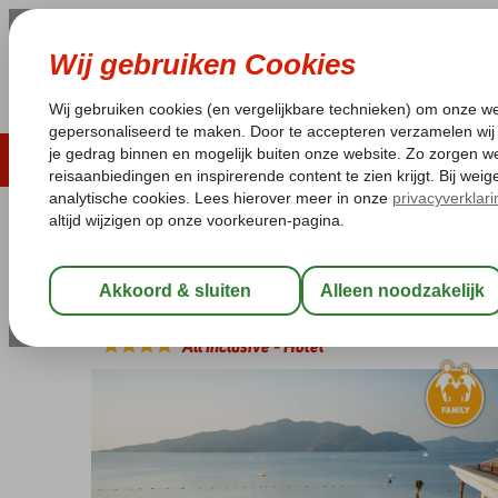
ZOMER 2026
LAST MINUTES
WIN
Pakketgarantie
Laagsteprijsgarantie*
Geen f
Turkije
Home
Egeische kust
Marmaris
Marmaris-Centrum
Pasa
Pasa Garden Beach Hotel
All Inclusive
-
Hotel