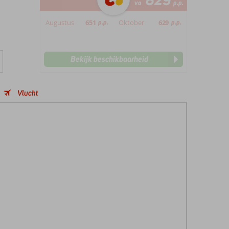
629
va
p.p.
Augustus
651
p.p.
Oktober
629
p.p.
Bekijk beschikbaarheid
Vlucht