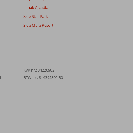
Limak Arcadia
Side Star Park
Side Mare Resort
KvK nr.: 34220902
d
BTW nr.: 814395892 B01