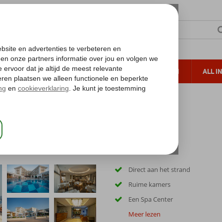
TERZON
ZONVAKANTIES
VERRE REIZEN
ALL I
ueltoeslag
Gratis annuleren*
 Garden Beach Hotel
Direct aan het strand
Ruime kamers
Een Spa Center
Meer lezen