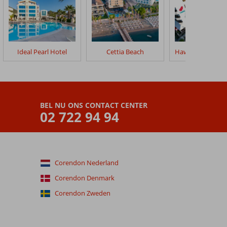
Ideal Pearl Hotel
Cettia Beach
BEL NU ONS CONTACT CENTER
02 722 94 94
Corendon Nederland
Corendon Denmark
Corendon Zweden