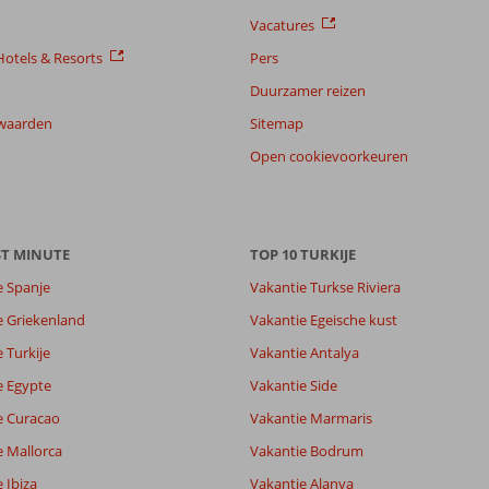
Vacatures
otels & Resorts
Pers
Duurzamer reizen
waarden
Sitemap
Open cookievoorkeuren
ST MINUTE
TOP 10 TURKIJE
e Spanje
Vakantie Turkse Riviera
e Griekenland
Vakantie Egeische kust
 Turkije
Vakantie Antalya
7,7
7,3
e Egypte
Vakantie Side
lijk
7,0
e Curacao
Vakantie Marmaris
it
5,8
e Mallorca
Vakantie Bodrum
 Ibiza
Vakantie Alanya