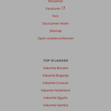
Disclaimer
Alle
Vacatures
Sorteren
Pers
op
Duurzamer reizen
datum (nieuw > oud)
Sitemap
Open cookievoorkeuren
Diana
9,0
Nederland
Gezin met oud(ere) kind(eren)
,
18 juni 2026
TOP 10 LANDEN
Vakantie Bonaire
Over
Marmaris-
Vakantie Bulgarije
Centrum:
Vakantie Curacao
Het
Vakantie Nederland
privestrand
ligt
Vakantie Egypte
meteen
Vakantie Gambia
naast
het