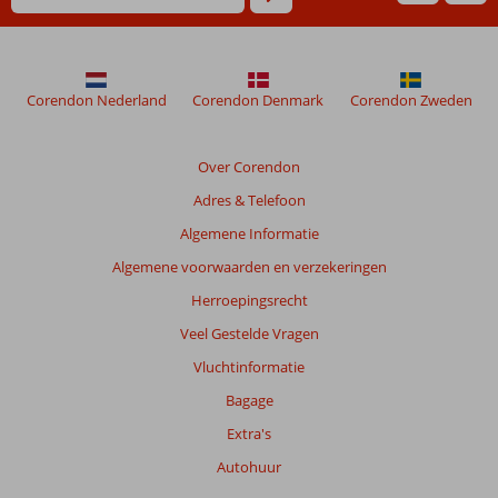
maanden
worden
niet
meer
weergegeven
Corendon Nederland
Corendon Denmark
Corendon Zweden
om
de
relevantie
Over Corendon
van
Adres & Telefoon
de
getoonde
Algemene Informatie
beoordelingen
Algemene voorwaarden en verzekeringen
te
garanderen.
Herroepingsrecht
Meer
Veel Gestelde Vragen
info
over
Vluchtinformatie
onze
Bagage
beoordelingen.
Extra's
Totale
Autohuur
score