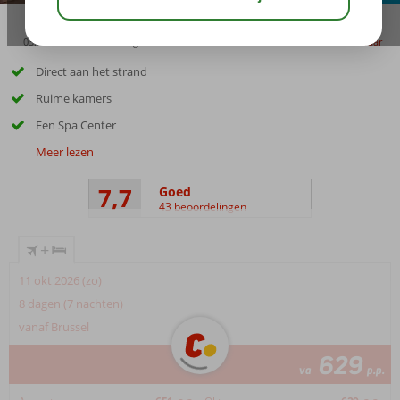
03:30
01:30
aug 33°
C
delen
bewaar
Direct aan het strand
Ruime kamers
Een Spa Center
Meer lezen
7,7
Goed
43 beoordelingen
+
11 okt 2026 (zo)
8 dagen (7 nachten)
vanaf Brussel
629
va
p.p.