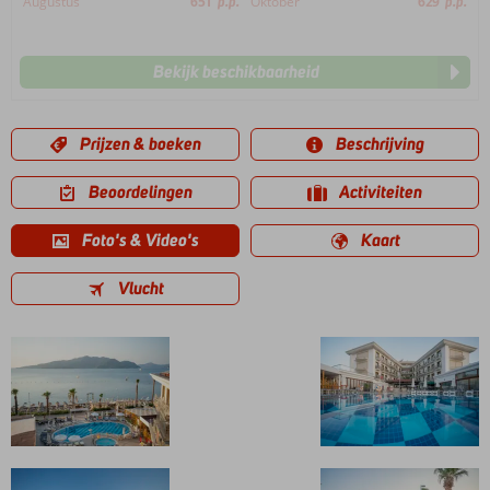
Augustus
651
p.p.
Oktober
629
p.p.
Bekijk beschikbaarheid
Prijzen & boeken
Beschrijving
Beoordelingen
Activiteiten
Foto's & Video's
Kaart
Vlucht