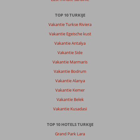
of
met
TOP 10 TURKIJE
een
taxi
Vakantie Turkse Riviera
of
Vakantie Egeische kust
busje
heen.
Vakantie Antalya
Hele
Vakantie Side
vriendelijke
mensen
Vakantie Marmaris
allemaal
Vakantie Bodrum
Over
Vakantie Alanya
Pasa
Vakantie Kemer
Garden
Beach
Vakantie Belek
Hotel:
Vakantie Kusadasi
Pasa
garden
beach
TOP 10 HOTELS TURKIJE
is
Grand Park Lara
een