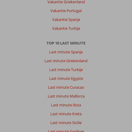
Vakantie Griekenland
hotel,
Vakantie Portugal
je
loopt
Vakantie Spanje
vanaf
Vakantie Turkije
het
terras
hotel
TOP 10 LAST MINUTE
meteen
Last minute Spanje
boulevard
op.
Last minute Griekenland
Winkels
Last minute Turkije
bars
restaurants
Last minute Egypte
liggen
Last minute Curacao
om
het
Last minute Mallorca
hotel.
Last minute Ibiza
Naar
centrum
Last minute Kreta
kun
Last minute Sicilie
je
lopend
Last minute Sardinie