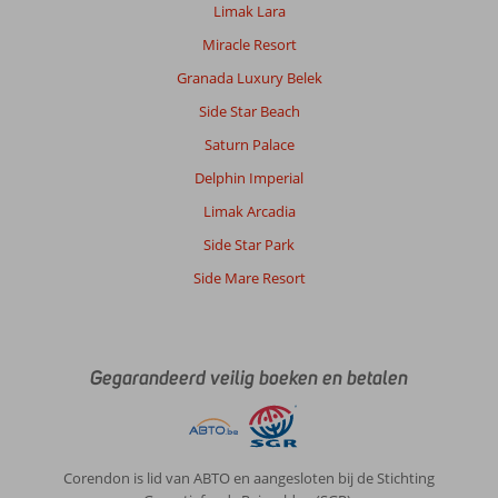
kleinschalig
Limak Lara
hotel.
Miracle Resort
Het
personeel
Granada Luxury Belek
werkt
Side Star Beach
hard
en
Saturn Palace
is
Delphin Imperial
zeer
vriendelijk
Limak Arcadia
en
Side Star Park
behulpzaam.
Entertainment
Side Mare Resort
is
gezellig
en
aanstekelijk.
Gegarandeerd veilig boeken en betalen
De
kamers
worden
dagelijks
schoongemaakt.
Corendon is lid van ABTO en aangesloten bij de Stichting
Het