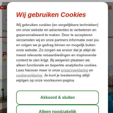
Pakketgarantie
Home
Turkije
Egeische kust
Marmaris
Marmaris-Centrum
Pasa Garden Beach Hotel
Pasa Garden Beach Hotel
All Inclusive
-
Hotel