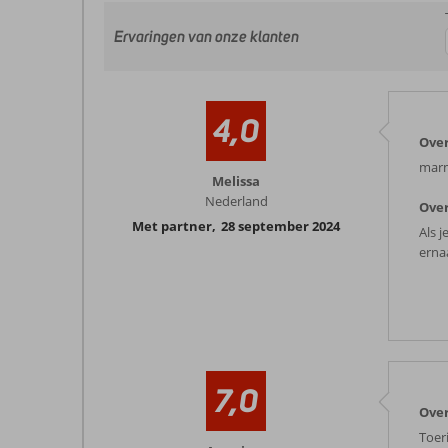
Ervaringen van onze klanten
4,0
Ove
marma
Melissa
Nederland
Over
Met partner
,
28 september 2024
Als j
erna
7,0
Ove
Toer