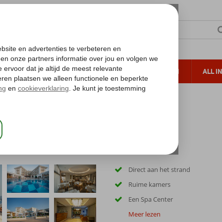
TERZON
ZONVAKANTIES
VERRE REIZEN
ALL I
ueltoeslag
Gratis annuleren*
 Garden Beach Hotel
Direct aan het strand
Ruime kamers
Een Spa Center
Meer lezen