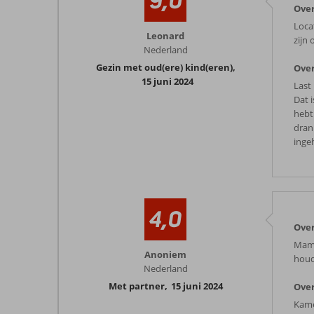
9,0
Ove
Locat
Leonard
zijn 
Nederland
Gezin met oud(ere) kind(eren)
,
Over
15 juni 2024
Last
Dat i
hebt.
dran
inge
4,0
Ove
Mama
Anoniem
houd 
Nederland
Met partner
,
15 juni 2024
Over
Kame