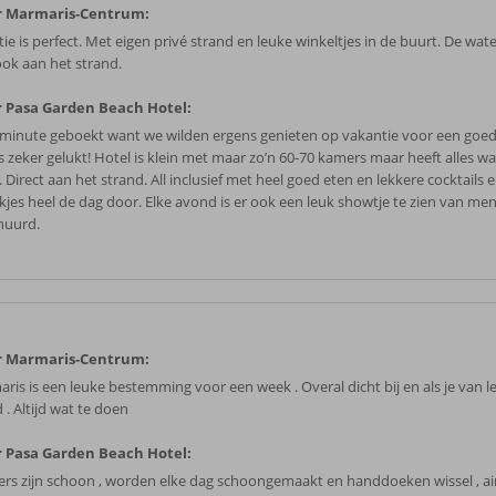
r Marmaris-Centrum:
ie is perfect. Met eigen privé strand en leuke winkeltjes in de buurt. De wate
ook aan het strand.
 Pasa Garden Beach Hotel:
 minute geboekt want we wilden ergens genieten op vakantie voor een goed
s zeker gelukt! Hotel is klein met maar zo’n 60-70 kamers maar heeft alles wa
 Direct aan het strand. All inclusief met heel goed eten en lekkere cocktails
kjes heel de dag door. Elke avond is er ook een leuk showtje te zien van men
huurd.
r Marmaris-Centrum:
ris is een leuke bestemming voor een week . Overal dicht bij en als je van 
. Altijd wat te doen
 Pasa Garden Beach Hotel:
rs zijn schoon , worden elke dag schoongemaakt en handdoeken wissel , ai