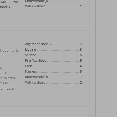
Kindvriendelijk
-
en worden wel
Wifi kwaliteit
1
delijk .
Algemene indruk
7
Ligging
8
 hoop herrie
Service
5
Prijs/kwaliteit
5
Eten
6
is
Kamers
3
at in
Kindvriendelijk
-
 lauw eten,
Wifi kwaliteit
2
onmaak
and moeten