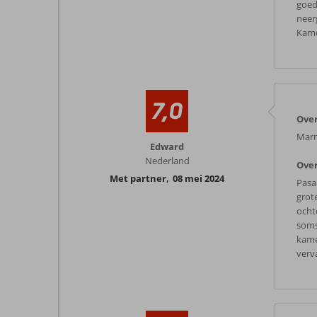
goed
neerg
Kame
7,0
Ove
Marm
Edward
Nederland
Over
Met partner
,
08 mei 2024
Pasa 
grot
ocht
soms
kame
verv