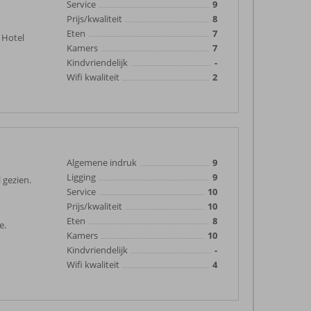
Service
9
Prijs/kwaliteit
8
Eten
7
. Hotel
Kamers
7
Kindvriendelijk
-
Wifi kwaliteit
2
Algemene indruk
9
Ligging
9
 gezien.
Service
10
Prijs/kwaliteit
10
Eten
8
e.
Kamers
10
Kindvriendelijk
-
Wifi kwaliteit
4