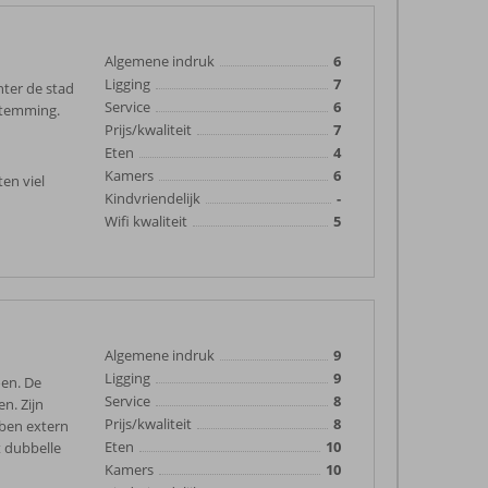
Algemene indruk
6
Ligging
7
hter de stad
Service
6
estemming.
Prijs/kwaliteit
7
Eten
4
Kamers
6
ten viel
Kindvriendelijk
-
Wifi kwaliteit
5
Algemene indruk
9
Ligging
9
oen. De
Service
8
n. Zijn
Prijs/kwaliteit
8
bben extern
Eten
10
t dubbelle
Kamers
10