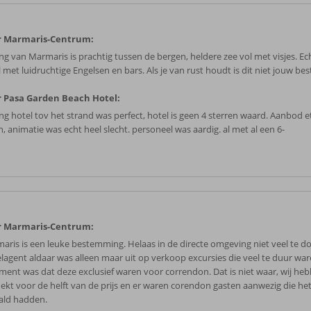
r Marmaris-Centrum:
ing van Marmaris is prachtig tussen de bergen, heldere zee vol met visjes. Ec
l met luidruchtige Engelsen en bars. Als je van rust houdt is dit niet jouw b
 Pasa Garden Beach Hotel:
ing hotel tov het strand was perfect, hotel is geen 4 sterren waard. Aanbod e
, animatie was echt heel slecht. personeel was aardig. al met al een 6-
r Marmaris-Centrum:
aris is een leuke bestemming. Helaas in de directe omgeving niet veel te d
elagent aldaar was alleen maar uit op verkoop excursies die veel te duur ware
ment was dat deze exclusief waren voor correndon. Dat is niet waar, wij he
ekt voor de helft van de prijs en er waren corendon gasten aanwezig die he
ald hadden.