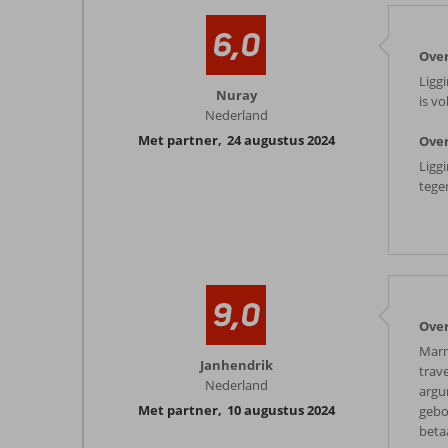
6,0
Ove
Ligg
Nuray
is vo
Nederland
Met partner
,
24 augustus 2024
Over
Ligg
tegen
9,0
Ove
Marm
Janhendrik
trav
Nederland
argu
Met partner
,
10 augustus 2024
gebo
beta