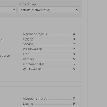
Sorteren op
datum (nieuw > oud)
Algemene indruk
4
Ligging
3
nd.
Service
7
Prijs/kwaliteit
7
Eten
3
de baren
Kamers
5
Kindvriendelijk
-
Wifi kwaliteit
5
Algemene indruk
7
Ligging
9