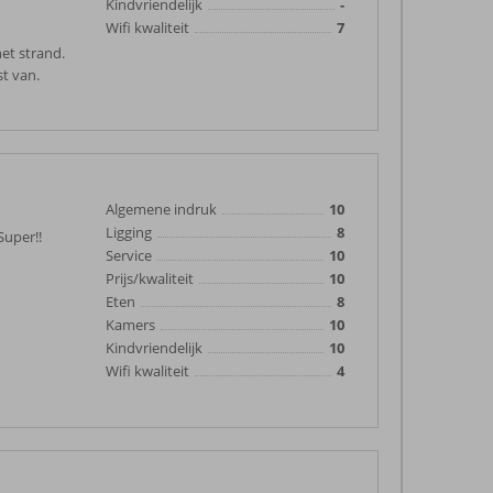
Kindvriendelijk
-
Wifi kwaliteit
7
het strand.
st van.
Algemene indruk
10
Ligging
8
Super!!
Service
10
Prijs/kwaliteit
10
Eten
8
Kamers
10
Kindvriendelijk
10
Wifi kwaliteit
4