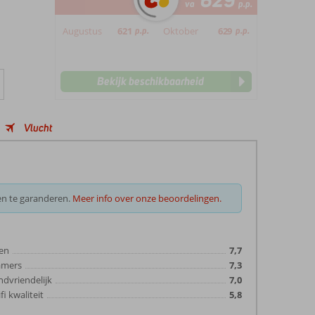
629
va
p.p.
Augustus
621
p.p.
Oktober
629
p.p.
Bekijk beschikbaarheid
Vlucht
en te garanderen.
Meer info over onze beoordelingen.
en
7,7
amers
7,3
ndvriendelijk
7,0
fi kwaliteit
5,8