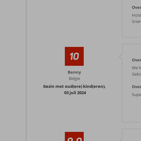
Over
Hotel
Vrien
10
Ove
We h
Benny
Gebo
Belgie
Gezin met oud(ere) kind(eren)
,
Over
03 juli 2024
Supe