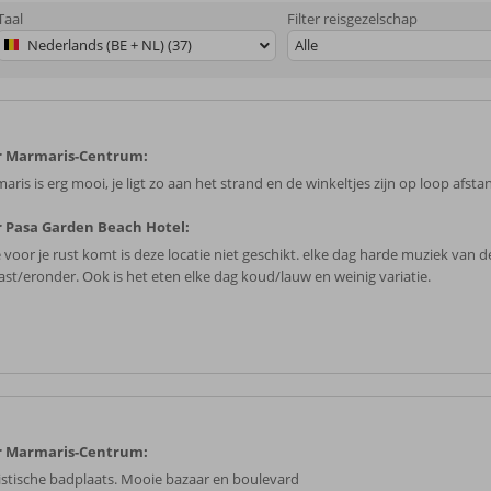
Taal
Filter reisgezelschap
Nederlands (BE + NL) (37)
Alle
r Marmaris-Centrum:
ris is erg mooi, je ligt zo aan het strand en de winkeltjes zijn op loop afsta
 Pasa Garden Beach Hotel:
e voor je rust komt is deze locatie niet geschikt. elke dag harde muziek van 
ast/eronder. Ook is het eten elke dag koud/lauw en weinig variatie.
r Marmaris-Centrum:
istische badplaats. Mooie bazaar en boulevard