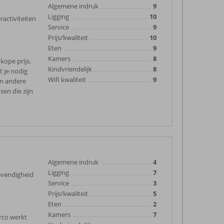
Algemene indruk
9
Ligging
10
ractiviteiten
Service
9
Prijs/kwaliteit
10
Eten
9
Kamers
8
kope prijs.
Kindvriendelijk
8
t je nodig
Wifi kwaliteit
9
 en andere
sen die zijn
Algemene indruk
4
Ligging
7
levendigheid
Service
3
Prijs/kwaliteit
5
Eten
2
Kamers
7
rco werkt