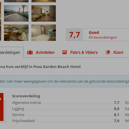
7,7
Goed
43 beoordelingen
oordelingen
Activiteiten
Foto's & Video's
Kaart
na hun verblijf in Pasa Garden Beach Hotel
den niet meer weergegeven om de relevantie van de getoonde beoordeling
Scoreverdeling
7
Algemene indruk
7,7
Et
Ligging
8,6
K
Service
8,1
Ki
Prijs/kwaliteit
7,6
Wi