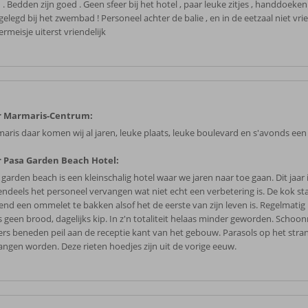
 . Bedden zijn goed . Geen sfeer bij het hotel , paar leuke zitjes , handdoek
elegd bij het zwembad ! Personeel achter de balie , en in de eetzaal niet vrien
rmeisje uiterst vriendelijk
r Marmaris-Centrum:
aris daar komen wij al jaren, leuke plaats, leuke boulevard en s'avonds een
 Pasa Garden Beach Hotel:
garden beach is een kleinschalig hotel waar we jaren naar toe gaan. Dit jaar 
endeels het personeel vervangen wat niet echt een verbetering is. De kok sta
end een ommelet te bakken alsof het de eerste van zijn leven is. Regelmatig
 geen brood, dagelijks kip. In z'n totaliteit helaas minder geworden. Scho
rs beneden peil aan de receptie kant van het gebouw. Parasols op het str
angen worden. Deze rieten hoedjes zijn uit de vorige eeuw.