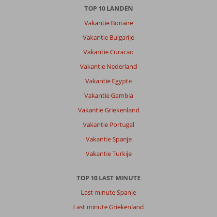
Over
TOP 10 LANDEN
Marmaris-
Vakantie Bonaire
Centrum:
Vakantie Bulgarije
Marmaris
centrum
Vakantie Curacao
is
Vakantie Nederland
gezellig
en
Vakantie Egypte
je
Vakantie Gambia
kunt
er
Vakantie Griekenland
mooie
Vakantie Portugal
smalle
straatjes
Vakantie Spanje
bewonderen.
Vakantie Turkije
Er
zijn
veel
TOP 10 LAST MINUTE
winkels
Last minute Spanje
en
restaurants,
Last minute Griekenland
de