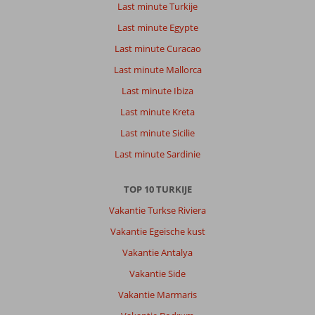
Last minute Turkije
boulevard
is
Last minute Egypte
leuk
Last minute Curacao
om
over
Last minute Mallorca
te
Last minute Ibiza
wandelen,
stranden
Last minute Kreta
zijn
Last minute Sicilie
mooi,
mensen
Last minute Sardinie
zijn
vriendelijk.
TOP 10 TURKIJE
Uiteraard
wordt
Vakantie Turkse Riviera
je
Vakantie Egeische kust
door
alle
Vakantie Antalya
winkeliers
Vakantie Side
naar
binnen
Vakantie Marmaris
gelokt,