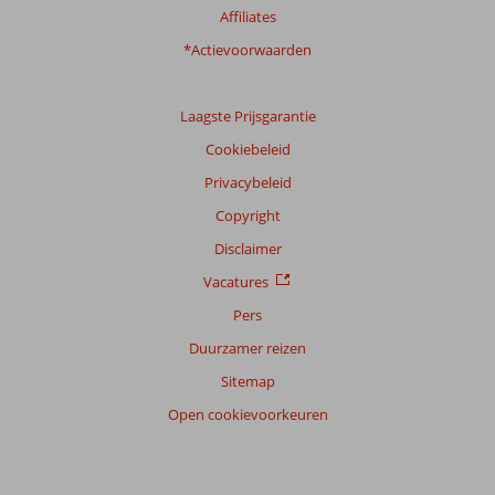
Affiliates
Ervaringen
van
*Actievoorwaarden
onze
klanten
Taal
Laagste Prijsgarantie
Nederlands (BE + NL) (255)
Cookiebeleid
Filter
Privacybeleid
reisgezelschap
Copyright
Alle
Disclaimer
Sorteren
op
Vacatures
datum (nieuw > oud)
Pers
Duurzamer reizen
Anoniem
8,0
Sitemap
Nederland
Open cookievoorkeuren
Met partner
,
23 juli 2026