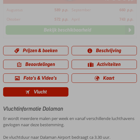
Augustus
589
p.p.
September
660
p.p.
Oktober
572
p.p.
April
743
p.p.
Bekijk beschikbaarheid
Prijzen & boeken
Beschrijving
Beoordelingen
Activiteiten
Foto's & Video's
Kaart
Vlucht
Vluchtinformatie Dalaman
Er wordt meerdere malen per week en vanaf verschillende luchthavens
gevlogen naar deze bestemming.
De vluchtduur naar Dalaman Airport bedraagt ca 3.30 uur.