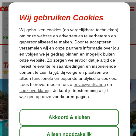
Pakketgarantie
Turkije
Home
Egeische kust
Marmaris
Marmaris-Centrum
Tropical Beach
Tropical Beach
All Inclusive
-
Hotel