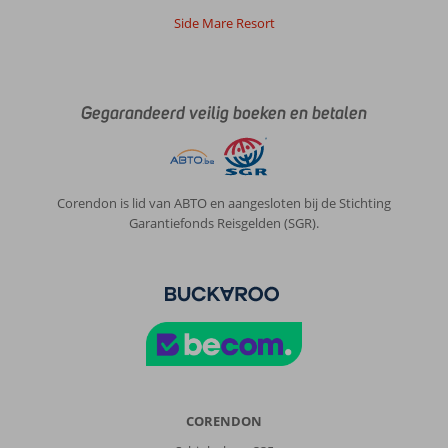
aan
onze
Side Mare Resort
verwachtingen;
schoon,
vriendelijk
personeel,
Gegarandeerd veilig boeken en betalen
heerlijk
zwembad
(soms
irritante
handdoekleggers.....),
Corendon is lid van ABTO en aangesloten bij de Stichting
voldoende
Garantiefonds Reisgelden (SGR).
afwisselend
eten
(uiteraard
is
het
voedsel
om
19
uur
warmer
CORENDON
dan