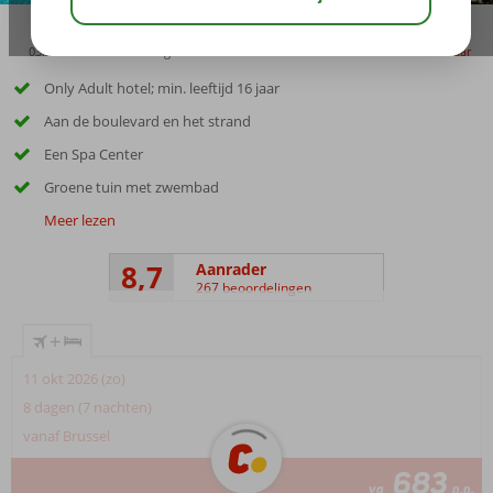
03:30
01:30
aug 33°
C
delen
bewaar
Only Adult hotel; min. leeftijd 16 jaar
Aan de boulevard en het strand
Een Spa Center
Groene tuin met zwembad
Meer lezen
8,7
Aanrader
267 beoordelingen
+
11 okt 2026 (zo)
8 dagen (7 nachten)
vanaf Brussel
683
va
p.p.