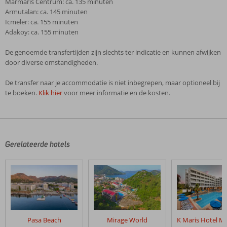
Marmaris Centrum: ca. 135 minuten
Armutalan: ca. 145 minuten
İcmeler: ca. 155 minuten
Adakoy: ca. 155 minuten
De genoemde transfertijden zijn slechts ter indicatie en kunnen afwijken
door diverse omstandigheden.
De transfer naar je accommodatie is niet inbegrepen, maar optioneel bij
te boeken.
Klik hier
voor meer informatie en de kosten.
De
beoordelingen
zijn
door
Gerelateerde hotels
onze
klanten
geschreven
na
hun
verblijf
in
Pasa Beach
Mirage World
Tropical