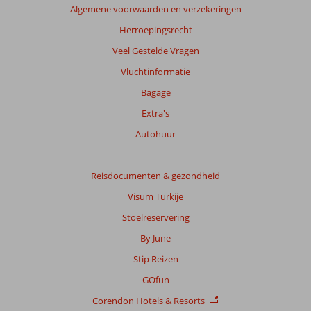
Algemene voorwaarden en verzekeringen
Meer
info
Herroepingsrecht
over
Veel Gestelde Vragen
onze
beoordelingen.
Vluchtinformatie
Bagage
Totale
Extra's
score
Autohuur
Gebaseerd
op:
267
Reisdocumenten & gezondheid
beoordelingen
Visum Turkije
Stoelreservering
Scoreverdeling
By June
Algemene indruk
8,7
Eten
8,1
Stip Reizen
Ligging
9,2
Kamers
8,0
Service
9,1
Kindvriendelijk
6,5
GOfun
Prijs/kwaliteit
8,6
Wifi kwaliteit
6,2
Corendon Hotels & Resorts