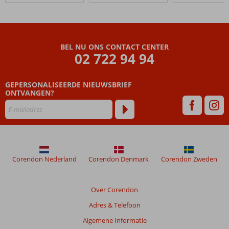
Beach
Beoordelingen
die
BEL NU ONS CONTACT CENTER
ouder
02 722 94 94
zijn
dan
GEPERSONALISEERDE NIEUWSBRIEF
48
ONTVANGEN?
maanden
worden
niet
meer
weergegeven
om
de
Corendon Nederland
Corendon Denmark
Corendon Zweden
relevantie
van
de
Over Corendon
getoonde
Adres & Telefoon
beoordelingen
te
Algemene Informatie
garanderen.