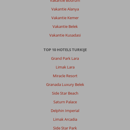
Vakantie Bodrum
maar
dat
Vakantie Alanya
hoort
Vakantie Kemer
er
nu
Vakantie Belek
eenmaal
Vakantie Kusadasi
bij
en
het
TOP 10 HOTELS TURKIJE
kan
Grand Park Lara
je
ook
Limak Lara
leuke
Miracle Resort
koopjes
opleveren.
Granada Luxury Belek
Side Star Beach
Over
Tropical
Saturn Palace
Beach:
Delphin Imperial
Het
hotel
Limak Arcadia
voldeed
Side Star Park