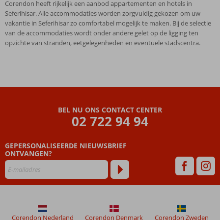
Corendon heeft rijkelijk een aanbod appartementen en hotels in
Seferihisar. Alle accommodaties worden zorgvuldig gekozen om uw
vakantie in Seferihisar zo comfortabel mogelijk te maken. Bij de selectie
van de accommodaties wordt onder andere gelet op de ligging ten
opzichte van stranden, eetgelegenheden en eventuele stadscentra.
BEL NU ONS CONTACT CENTER
02 722 94 94
GEPERSONALISEERDE NIEUWSBRIEF
ONTVANGEN?
Corendon Nederland
Corendon Denmark
Corendon Zweden