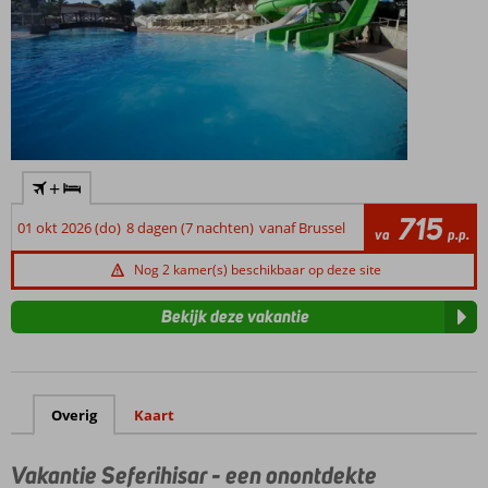
ligging ten opzichte van stranden, eetgelegenheden en eventuele
stadscentra.
+
715
01 okt 2026 (do)
8 dagen (7 nachten)
vanaf Brussel
va
p.p.
Nog 2 kamer(s) beschikbaar op deze site
Bekijk deze vakantie
Overig
Kaart
Vakantie Seferihisar - een onontdekte