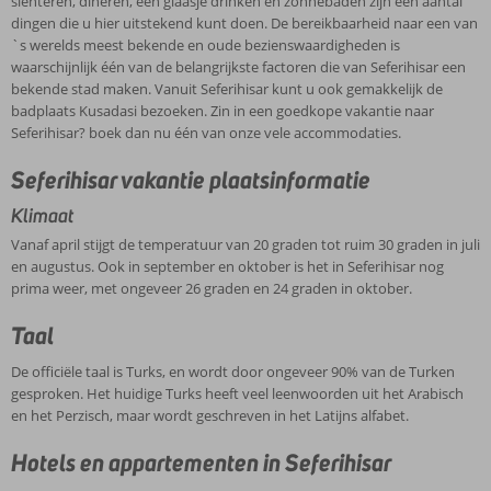
slenteren, dineren, een glaasje drinken en zonnebaden zijn een aantal
dingen die u hier uitstekend kunt doen. De bereikbaarheid naar een van
`s werelds meest bekende en oude bezienswaardigheden is
waarschijnlijk één van de belangrijkste factoren die van Seferihisar een
bekende stad maken. Vanuit Seferihisar kunt u ook gemakkelijk de
badplaats Kusadasi bezoeken. Zin in een goedkope vakantie naar
Seferihisar? boek dan nu één van onze vele accommodaties.
Seferihisar vakantie plaatsinformatie
Klimaat
Vanaf april stijgt de temperatuur van 20 graden tot ruim 30 graden in juli
en augustus. Ook in september en oktober is het in Seferihisar nog
prima weer, met ongeveer 26 graden en 24 graden in oktober.
Taal
De officiële taal is Turks, en wordt door ongeveer 90% van de Turken
gesproken. Het huidige Turks heeft veel leenwoorden uit het Arabisch
en het Perzisch, maar wordt geschreven in het Latijns alfabet.
Hotels en appartementen in Seferihisar