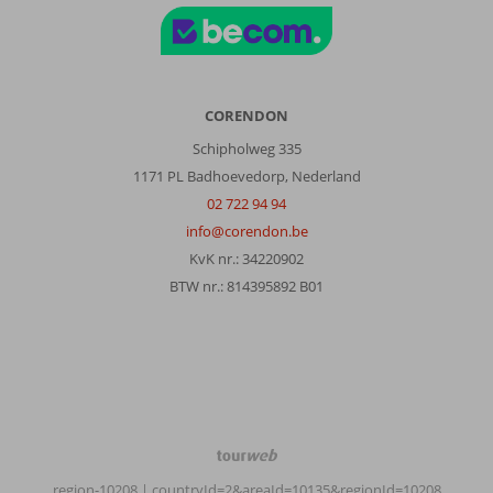
CORENDON
Schipholweg 335
1171 PL Badhoevedorp, Nederland
02 722 94 94
info@corendon.be
KvK nr.: 34220902
BTW nr.: 814395892 B01
TourWeb
©
region-10208
| countryId=2&areaId=10135&regionId=10208