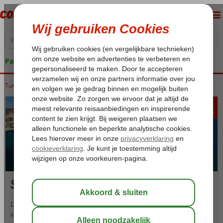
Pakketgarantie
Turkije
Home
Egeische kust
Seferihisar
715
va
p.p.
Seferihisar
De vakantiebestemming Seferihisar is een gezellig en klein stadje,
ideaal Voor ontspanning aan het prachtige strand voor een