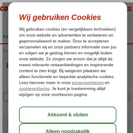
Pakketgarantie
Turkije
Home
Turkse Riviera
Alanya
Excursiereizen Alanya
Excursiereizen Alanya
Kaart
Filter 0 aanbiedingen
Voor de gekozen criteria hebben we helaas geen
mogelijkheden. Tip: verwijder een of meerdere criteria om toch