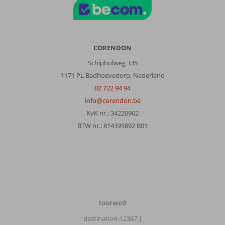
CORENDON
Schipholweg 335
1171 PL Badhoevedorp, Nederland
02 722 94 94
info@corendon.be
KvK nr.: 34220902
BTW nr.: 814395892 B01
TourWeb
©
destination-12387
|