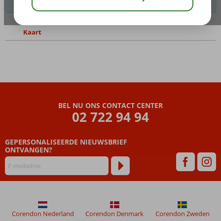
mogelijkheden te vinden.
Kaart
BEL NU ONS CONTACT CENTER
02 722 94 94
GEPERSONALISEERDE NIEUWSBRIEF
ONTVANGEN?
Corendon Nederland
Corendon Denmark
Corendon Zweden