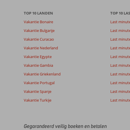
info
over
TOP 10 LANDEN
TOP 10 LA
onze
beoordelingen.
Vakantie Bonaire
Last minut
Vakantie Bulgarije
Last minut
Totale score
Scoreverdeling
7,7
Vakantie Curacao
Last minute
Algemene indruk
7,7
Eten
Gebaseerd op:
Ligging
7,1
Kamers
Vakantie Nederland
Last minut
15
Goed
Service
8,1
Kindvriende
beoordelingen
Vakantie Egypte
Last minut
Prijs/kwaliteit
8,0
Wifi kwalite
Vakantie Gambia
Last minut
Vakantie Griekenland
Last minute
Ervaringen
Taal
Vakantie Portugal
Last minut
van onze
Nederlands (BE + NL) (13)
klanten
Vakantie Spanje
Last minute 
Vakantie Turkije
Last minute
8,0
Vaker
Algemene indruk
8
naar
Ligging
7
Rajah
Alanya
Gegarandeerd veilig boeken en betalen
Service
8