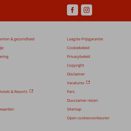
enten & gezondheid
Laagste Prijsgarantie
je
Cookiebeleid
ering
Privacybeleid
Copyright
Disclaimer
Vacatures
otels & Resorts
Pers
Duurzamer reizen
waarden
Sitemap
Open cookievoorkeuren