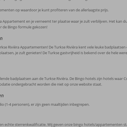
menten op waardoor je kunt profiteren van de allerlaagste prijs.
a Appartement en je verneemt ter plaatse waar je zult verblijven. Het kan dus z
or de Bingo formule gekozen!
en
rkse Rivièra Appartementen! De Turkse Rivièra kent vele leuke badplaatsen en
plaatsen, je zult genieten! De Turkse gastvrijheid is bekend over de hele wer
lende badplaatsen aan de Turkse Rivièra. De Bingo hotels zijn hotels waa
datie ondergebracht worden die niet op onze website staat.
en
udio (1-4 personen), er zijn geen maaltijden inbegrepen.
hte sterrenkwalificatie. Wij geven onze bingo hotels/appartementen standa