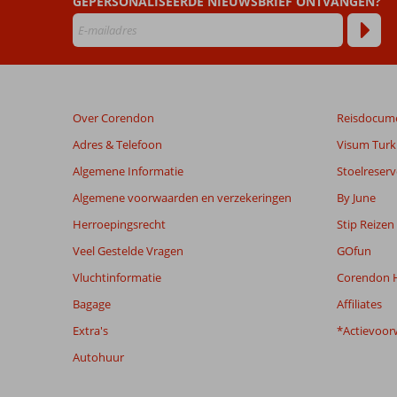
GEPERSONALISEERDE NIEUWSBRIEF ONTVANGEN?
Beoordelingen
die
ouder
zijn
dan
Over Corendon
Reisdocum
48
maanden
Adres & Telefoon
Visum Turki
worden
Algemene Informatie
Stoelreserv
niet
meer
Algemene voorwaarden en verzekeringen
By June
weergegeven
Herroepingsrecht
Stip Reizen
om
de
Veel Gestelde Vragen
GOfun
relevantie
Vluchtinformatie
Corendon H
van
de
Bagage
Affiliates
getoonde
Extra's
*Actievoor
beoordelingen
te
Autohuur
garanderen.
Meer