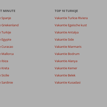
ST MINUTE
TOP 10 TURKIJE
e Spanje
Vakantie Turkse Riviera
e Griekenland
Vakantie Egeische kust
 Turkije
Vakantie Antalya
7,0
7,5
e Egypte
Vakantie Side
lijk
6,5
e Curacao
Vakantie Marmaris
it
5,5
e Mallorca
Vakantie Bodrum
 Ibiza
Vakantie Alanya
Filter reisgezelschap
Sorteren op
e Kreta
Vakantie Kemer
Alle
datum (nieuw > oud)
Sicilie
Vakantie Belek
 Sardinie
Vakantie Kusadasi