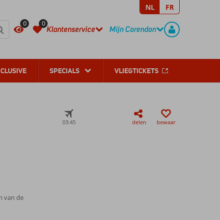
NL
FR
REGISTREER
CONTACT
0
0
Klantenservice
Mijn Corendon
NCLUSIVE
SPECIALS
VLIEGTICKETS
03:45
delen
bewaar
m van de