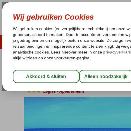
ZOMER 2026
LAST MINUTES
WIN
Pakketgarantie
Laagsteprijsgarantie*
Geen f
Turkije
Home
Turkse Riviera
Bingoreizen Turkse Riviera
Bingo Tu
Bingo Turkse Riviera Appartemen
Logies
-
Appartement