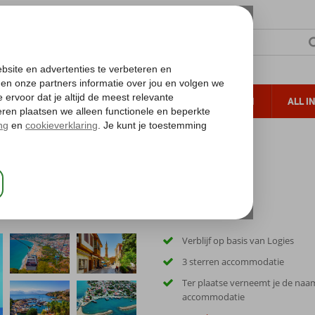
TERZON
ZONVAKANTIES
VERRE REIZEN
ALL I
ueltoeslag
Gratis annuleren*
rkse Riviera Appartementen
ten
Verblijf op basis van Logies
3 sterren accommodatie
Ter plaatse verneemt je de naa
accommodatie